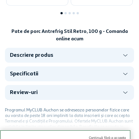
Pate de porc Antrefrig Stil Retro, 100 g - Comanda
online acum
Descriere produs
Specificatii
Review-uri
Programul MyCLUB Auchan se adreseaza persoanelor fizice care
au varsta de peste 18 ani impliniti la data inscrierii și care accepta
Termenele și Condițiile Programului. Ofertele MyCLUB Auchan sunt
valabile in limita stocurilor disponibile. Beneficiile se acorda in
limita a 12 unitati / card client o singura data in perioada promotiei.
CITESTE MAI MULT
Cardul poate fi utilizat doar in legatura cu magazinele Auchan
Continuă fără a accepta