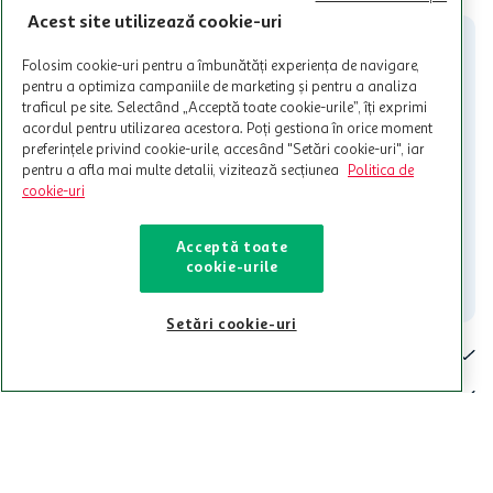
participante și pentru acțiuni promotionale indicate de Auchan si
Acest site utilizează cookie-uri
nu poate fi utilizat in legatura cu alti comercianți sau pentru alte
activitati in afara celor mentionate in Termene si Conditii. Auchan
Folosim cookie-uri pentru a îmbunătăți experiența de navigare,
nu raspunde pentru imposibilitatea utilizarii Cardului in perioada in
pentru a optimiza campaniile de marketing și pentru a analiza
care aceste este suspendat sau in perioada in care sunt efectuate
traficul pe site. Selectând „Acceptă toate cookie-urile”, îți exprimi
intretineri sau reparatii tehnice la sistemul de utilizarea al Cardului.
acordul pentru utilizarea acestora. Poți gestiona în orice moment
preferințele privind cookie-urile, accesând "Setări cookie-uri", iar
Contacteaza-ne!
pentru a afla mai multe detalii, vizitează secțiunea
Politica de
Iti stam mereu la dispozitie.
cookie-uri
021-9141
contact@auchan.ro
Acceptă toate
cookie-urile
Contact
Setări cookie-uri
Pentru tine
Cine suntem
De ajutor
Tinem aproape