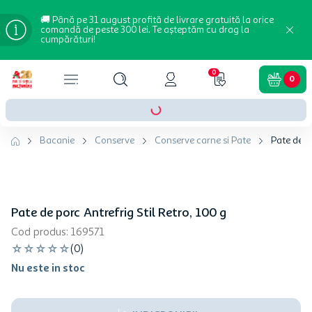
🚚 Până pe 31 august profită de livrare gratuită la orice
comandă de peste 300 lei. Te așteptăm cu drag la
cumpărături!
0
0
Bacanie
Conserve
Conserve carne si Pate
Pate de po
Pate de porc Antrefrig Stil Retro, 100 g
Cod produs
:
169571
☆
☆
☆
☆
☆
(
0
)
Nu este in stoc