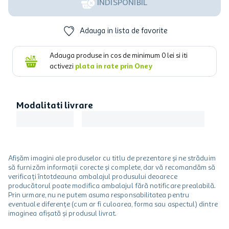
INDISPONIBIL
Adauga in lista de favorite
Adauga produse in cos de minimum
0
lei si iti
activezi
plata in rate prin Oney
Modalitati livrare
Afișăm imagini ale produselor cu titlu de prezentare și ne străduim
să furnizăm informații corecte și complete, dar vă recomandăm să
verificați întotdeauna ambalajul produsului deoarece
producătorul poate modifica ambalajul fără notificare prealabilă.
Prin urmare, nu ne putem asuma responsabilitatea pentru
eventuale diferențe (cum ar fi culoarea, forma sau aspectul) dintre
imaginea afișată și produsul livrat.