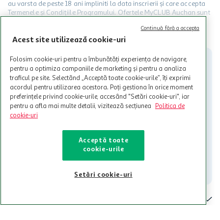
au varsta de peste 18 ani impliniti la data inscrierii și care accepta
Termenele și Condițiile Programului. Ofertele MyCLUB Auchan sunt
valabile in limita stocurilor disponibile. Beneficiile se acorda in
Continuă fără a accepta
limita a 12 unitati / card client o singura data in perioada promotiei.
CITESTE MAI MULT
Cardul poate fi utilizat doar in legatura cu magazinele Auchan
Acest site utilizează cookie-uri
participante și pentru acțiuni promotionale indicate de Auchan si
nu poate fi utilizat in legatura cu alti comercianți sau pentru alte
Folosim cookie-uri pentru a îmbunătăți experiența de navigare,
activitati in afara celor mentionate in Termene si Conditii. Auchan
pentru a optimiza campaniile de marketing și pentru a analiza
nu raspunde pentru imposibilitatea utilizarii Cardului in perioada in
traficul pe site. Selectând „Acceptă toate cookie-urile”, îți exprimi
care aceste este suspendat sau in perioada in care sunt efectuate
acordul pentru utilizarea acestora. Poți gestiona în orice moment
intretineri sau reparatii tehnice la sistemul de utilizarea al Cardului.
preferințele privind cookie-urile, accesând "Setări cookie-uri", iar
pentru a afla mai multe detalii, vizitează secțiunea
Politica de
Contacteaza-ne!
cookie-uri
Iti stam mereu la dispozitie.
Acceptă toate
021-9141
contact@auchan.ro
cookie-urile
Contact
Setări cookie-uri
Pentru tine
Cine suntem