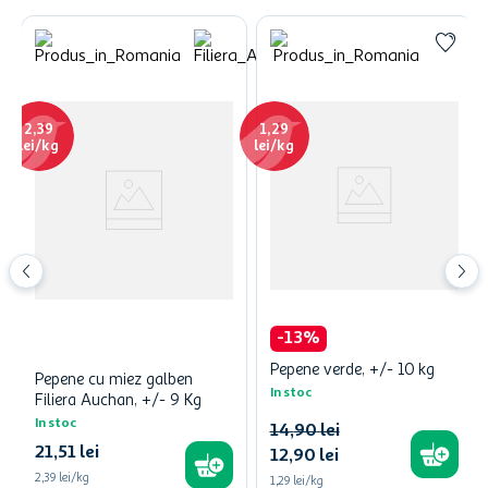
2,39
1,29
lei/kg
lei/kg
-
13
%
Pepene verde, +/- 10 kg
Pepene cu miez galben
In stoc
Filiera Auchan, +/- 9 Kg
In stoc
14
,
90
lei
21
,
51
lei
12
,
90
lei
2,39
lei/kg
1,29
lei/kg