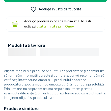
Adauga in lista de favorite
Adauga produse in cos de minimum
0
lei si iti
activezi
plata in rate prin Oney
Modalitati livrare
Afișăm imagini ale produselor cu titlu de prezentare și ne străduim
să furnizăm informații corecte și complete, dar vă recomandăm să
verificați întotdeauna ambalajul produsului deoarece
producătorul poate modifica ambalajul fără notificare prealabilă.
Prin urmare, nu ne putem asuma responsabilitatea pentru
eventuale diferențe (cum ar fi culoarea, forma sau aspectul) dintre
imaginea afișată și produsul livrat.
Produse similare