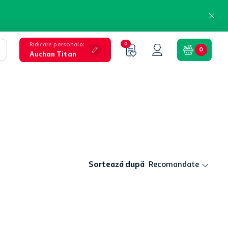
Ridicare personala
:
0
0
Auchan Titan
Sortează după
Recomandate