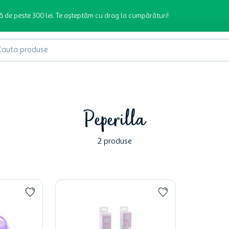
ă de peste 300 lei. Te așteptăm cu drag la cumpărături!
produse
Peperilla
2
produse