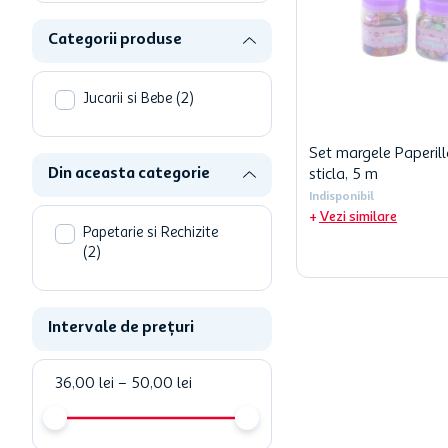
ciocolata
Categorii produse
garden star
lapte
Jucarii si Bebe
(
2
)
Set margele Paperill
Din aceasta categorie
sticla, 5 m
Indisponibil
Vezi similare
Papetarie si Rechizite
(
2
)
Intervale de prețuri
36,00 lei
–
50,00 lei