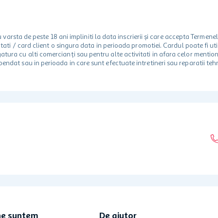
rsta de peste 18 ani impliniti la data inscrierii și care accepta Termene
 unitati / card client o singura data in perioada promotiei. Cardul poate fi
egatura cu alti comercianți sau pentru alte activitati in afara celor ment
spendat sau in perioada in care sunt efectuate intretineri sau reparatii tehn
ne suntem
De ajutor