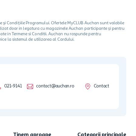
le și Condițiile Programului. Ofertele MyCLUB Auchan sunt valabile
 utilizat doar in legatura cu magazinele Auchan participante și pentru
ionate in Termene si Conditii. Auchan nu raspunde pentru
ice la sistemul de utilizarea al Cardului.
021-9141
contact@auchan.ro
Contact
Tinem aproape
Categorii principale