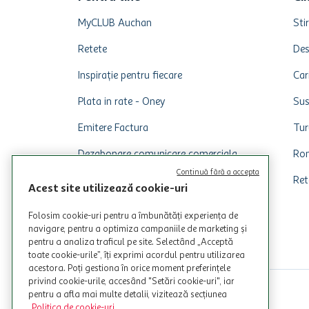
MyCLUB Auchan
Stir
Retete
Des
Inspirație pentru fiecare
Car
Plata in rate - Oney
Sus
Emitere Factura
Tur
Dezabonare comunicare comerciala
Rom
Continuă fără a accepta
Ret
Acest site utilizează cookie-uri
Folosim cookie-uri pentru a îmbunătăți experiența de
navigare, pentru a optimiza campaniile de marketing și
pentru a analiza traficul pe site. Selectând „Acceptă
toate cookie-urile”, îți exprimi acordul pentru utilizarea
acestora. Poți gestiona în orice moment preferințele
privind cookie-urile, accesând "Setări cookie-uri", iar
pentru a afla mai multe detalii, vizitează secțiunea
Politica de cookie-uri