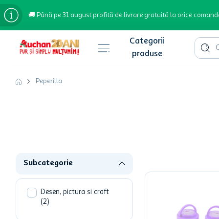
🚚 Până pe 31 august profită de livrare gratuită la orice comand
Cauta 
Căutări populare
Peperilla
bere
cafea
inghetata
apa plata
Subcategorie
cafea boabe
troler
Desen, pictura si craft
(
2
)
hartie igienica