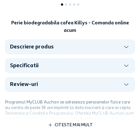
Perie biodegradabila cafea Killys - Comanda online
acum
Descriere produs
Specificatii
Review-uri
Programul MyCLUB Auchan se adreseaza persoanelor fizice care
au varsta de peste 18 ani impliniti la data inscrierii și care accepta
Termenele și Condițiile Programului. Ofertele MyCLUB Auchan sunt
valabile in limita stocurilor disponibile. Beneficiile se acorda in
limita a 12 unitati / card client o singura data in perioada promotiei.
CITESTE MAI MULT
Cardul poate fi utilizat doar in legatura cu magazinele Auchan
participante și pentru acțiuni promotionale indicate de Auchan si