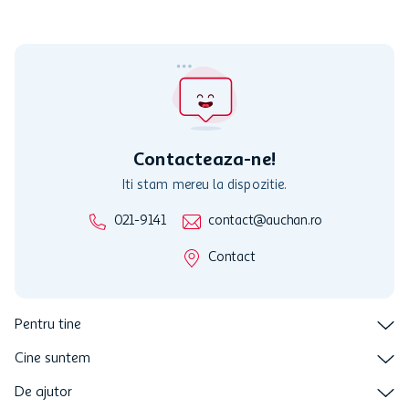
nu poate fi utilizat in legatura cu alti comercianți sau pentru alte
activitati in afara celor mentionate in Termene si Conditii. Auchan
nu raspunde pentru imposibilitatea utilizarii Cardului in perioada in
care aceste este suspendat sau in perioada in care sunt efectuate
intretineri sau reparatii tehnice la sistemul de utilizarea al Cardului.
Contacteaza-ne!
Iti stam mereu la dispozitie.
021-9141
contact@auchan.ro
Contact
Pentru tine
Cine suntem
De ajutor