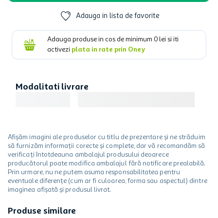
Adauga in lista de favorite
Adauga produse in cos de minimum
0
lei si iti
activezi
plata in rate prin Oney
Modalitati livrare
Afișăm imagini ale produselor cu titlu de prezentare și ne străduim
să furnizăm informații corecte și complete, dar vă recomandăm să
verificați întotdeauna ambalajul produsului deoarece
producătorul poate modifica ambalajul fără notificare prealabilă.
Prin urmare, nu ne putem asuma responsabilitatea pentru
eventuale diferențe (cum ar fi culoarea, forma sau aspectul) dintre
imaginea afișată și produsul livrat.
Produse similare