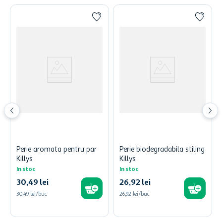
Perie aromata pentru par
Perie biodegradabila stiling
Killys
Killys
In stoc
In stoc
30
,
49
lei
26
,
92
lei
30,49 lei/buc
26,92 lei/buc