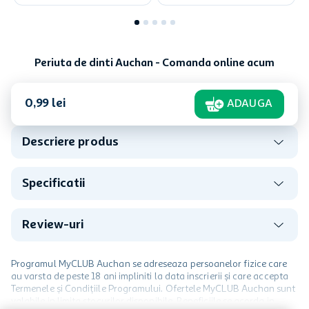
Periuta de dinti Auchan - Comanda online acum
0
,
99
lei
ADAUGA
Descriere produs
Specificatii
Review-uri
Programul MyCLUB Auchan se adreseaza persoanelor fizice care
au varsta de peste 18 ani impliniti la data inscrierii și care accepta
Termenele și Condițiile Programului. Ofertele MyCLUB Auchan sunt
valabile in limita stocurilor disponibile. Beneficiile se acorda in