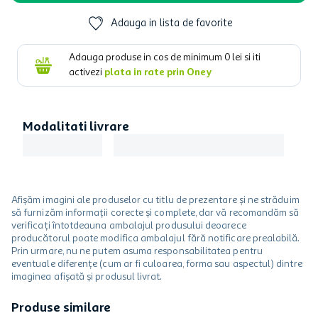
Adauga in lista de favorite
Adauga produse in cos de minimum
0
lei si iti
activezi
plata in rate prin Oney
Modalitati livrare
Afișăm imagini ale produselor cu titlu de prezentare și ne străduim
să furnizăm informații corecte și complete, dar vă recomandăm să
verificați întotdeauna ambalajul produsului deoarece
producătorul poate modifica ambalajul fără notificare prealabilă.
Prin urmare, nu ne putem asuma responsabilitatea pentru
eventuale diferențe (cum ar fi culoarea, forma sau aspectul) dintre
imaginea afișată și produsul livrat.
Produse similare