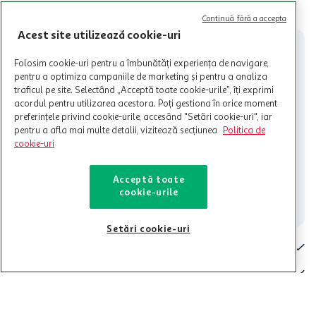
limita a 12 unitati / card client o singura data in perioada promotiei.
CITESTE MAI MULT
Cardul poate fi utilizat doar in legatura cu magazinele Auchan
Continuă fără a accepta
participante și pentru acțiuni promotionale indicate de Auchan si
Acest site utilizează cookie-uri
nu poate fi utilizat in legatura cu alti comercianți sau pentru alte
activitati in afara celor mentionate in Termene si Conditii. Auchan
Folosim cookie-uri pentru a îmbunătăți experiența de navigare,
nu raspunde pentru imposibilitatea utilizarii Cardului in perioada in
pentru a optimiza campaniile de marketing și pentru a analiza
care aceste este suspendat sau in perioada in care sunt efectuate
traficul pe site. Selectând „Acceptă toate cookie-urile”, îți exprimi
intretineri sau reparatii tehnice la sistemul de utilizarea al Cardului.
acordul pentru utilizarea acestora. Poți gestiona în orice moment
Contacteaza-ne!
preferințele privind cookie-urile, accesând "Setări cookie-uri", iar
pentru a afla mai multe detalii, vizitează secțiunea
Politica de
Iti stam mereu la dispozitie.
cookie-uri
021-9141
contact@auchan.ro
Acceptă toate
cookie-urile
Contact
Setări cookie-uri
Pentru tine
Cine suntem
De ajutor