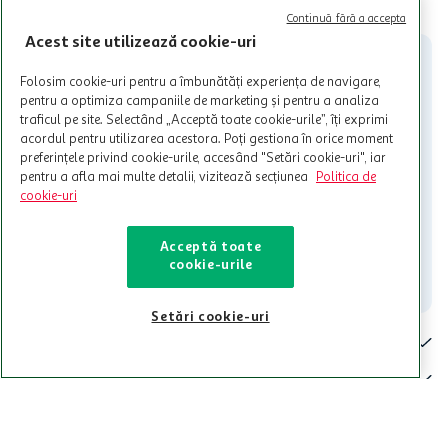
CITESTE MAI MULT
Cardul poate fi utilizat doar in legatura cu magazinele Auchan
Continuă fără a accepta
participante și pentru acțiuni promotionale indicate de Auchan si
Acest site utilizează cookie-uri
nu poate fi utilizat in legatura cu alti comercianți sau pentru alte
activitati in afara celor mentionate in Termene si Conditii. Auchan
Folosim cookie-uri pentru a îmbunătăți experiența de navigare,
nu raspunde pentru imposibilitatea utilizarii Cardului in perioada in
pentru a optimiza campaniile de marketing și pentru a analiza
care aceste este suspendat sau in perioada in care sunt efectuate
traficul pe site. Selectând „Acceptă toate cookie-urile”, îți exprimi
intretineri sau reparatii tehnice la sistemul de utilizarea al Cardului.
acordul pentru utilizarea acestora. Poți gestiona în orice moment
preferințele privind cookie-urile, accesând "Setări cookie-uri", iar
Contacteaza-ne!
pentru a afla mai multe detalii, vizitează secțiunea
Politica de
Iti stam mereu la dispozitie.
cookie-uri
021-9141
contact@auchan.ro
Acceptă toate
cookie-urile
Contact
Setări cookie-uri
Pentru tine
Cine suntem
De ajutor