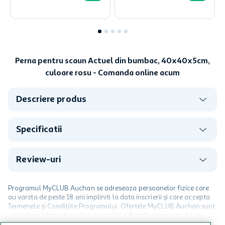
Perna pentru scaun Actuel din bumbac, 40x40x5cm,
culoare rosu - Comanda online acum
Descriere produs
Specificatii
Review-uri
Programul MyCLUB Auchan se adreseaza persoanelor fizice care
au varsta de peste 18 ani impliniti la data inscrierii și care accepta
Termenele și Condițiile Programului. Ofertele MyCLUB Auchan sunt
valabile in limita stocurilor disponibile. Beneficiile se acorda in
limita a 12 unitati / card client o singura data in perioada promotiei.