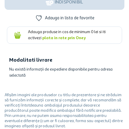
INDISPONIBIL
Adauga in lista de favorite
Adauga produse in cos de minimum
0
lei si iti
activezi
plata in rate prin Oney
Modalitati livrare
Nu există informații de expediere disponibile pentru adresa
selectată
Afișăm imagini ale produselor cu titlu de prezentare și ne străduim
să furnizăm informații corecte și complete, dar vă recomandăm să
verificați întotdeauna ambalajul produsului deoarece
producătorul poate modifica ambalajul fără notificare prealabilă.
Prin urmare, nu ne putem asuma responsabilitatea pentru
eventuale diferențe (cum ar fi culoarea, forma sau aspectul) dintre
imaginea afișată și produsul livrat.