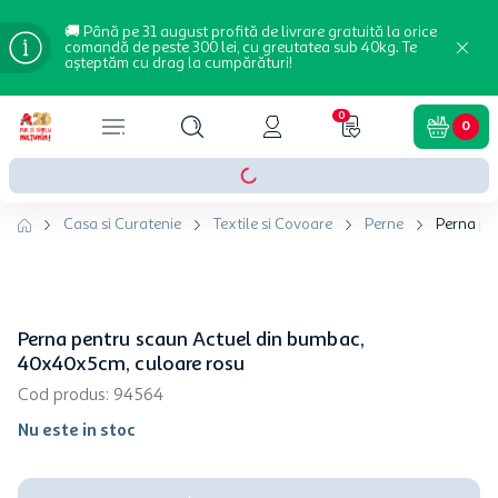
🚚 Până pe 31 august profită de livrare gratuită la orice
comandă de peste 300 lei, cu greutatea sub 40kg. Te
așteptăm cu drag la cumpărături!
0
0
Casa si Curatenie
Textile si Covoare
Perne
Perna pe
Perna pentru scaun Actuel din bumbac,
40x40x5cm, culoare rosu
Cod produs
:
94564
Nu este in stoc