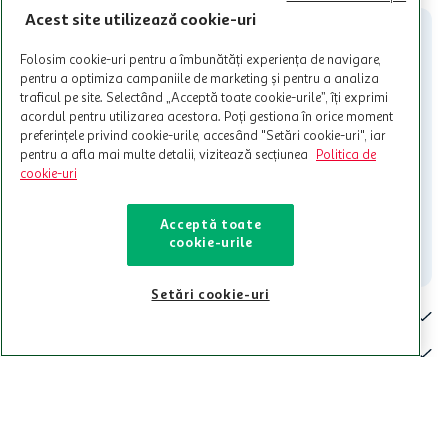
participante și pentru acțiuni promotionale indicate de Auchan si
Acest site utilizează cookie-uri
nu poate fi utilizat in legatura cu alti comercianți sau pentru alte
activitati in afara celor mentionate in Termene si Conditii. Auchan
Folosim cookie-uri pentru a îmbunătăți experiența de navigare,
nu raspunde pentru imposibilitatea utilizarii Cardului in perioada in
pentru a optimiza campaniile de marketing și pentru a analiza
care aceste este suspendat sau in perioada in care sunt efectuate
intretineri sau reparatii tehnice la sistemul de utilizarea al Cardului.
traficul pe site. Selectând „Acceptă toate cookie-urile”, îți exprimi
acordul pentru utilizarea acestora. Poți gestiona în orice moment
Contacteaza-ne!
preferințele privind cookie-urile, accesând "Setări cookie-uri", iar
pentru a afla mai multe detalii, vizitează secțiunea
Politica de
Iti stam mereu la dispozitie.
cookie-uri
021-9141
contact@auchan.ro
Acceptă toate
Contact
cookie-urile
Setări cookie-uri
Pentru tine
Cine suntem
De ajutor
Tinem aproape