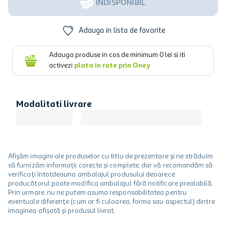
INDISPONIBIL
Adauga in lista de favorite
Adauga produse in cos de minimum
0
lei si iti
activezi
plata in rate prin Oney
Modalitati livrare
Afișăm imagini ale produselor cu titlu de prezentare și ne străduim
să furnizăm informații corecte și complete, dar vă recomandăm să
verificați întotdeauna ambalajul produsului deoarece
producătorul poate modifica ambalajul fără notificare prealabilă.
Prin urmare, nu ne putem asuma responsabilitatea pentru
eventuale diferențe (cum ar fi culoarea, forma sau aspectul) dintre
imaginea afișată și produsul livrat.