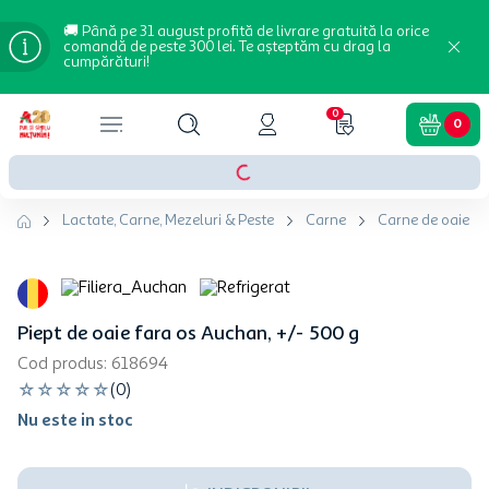
🚚 Până pe 31 august profită de livrare gratuită la orice
comandă de peste 300 lei. Te așteptăm cu drag la
cumpărături!
0
0
Lactate, Carne, Mezeluri & Peste
Carne
Carne de oaie si 
Piept de oaie fara os Auchan, +/- 500 g
Cod produs
:
618694
☆
☆
☆
☆
☆
(
0
)
Nu este in stoc