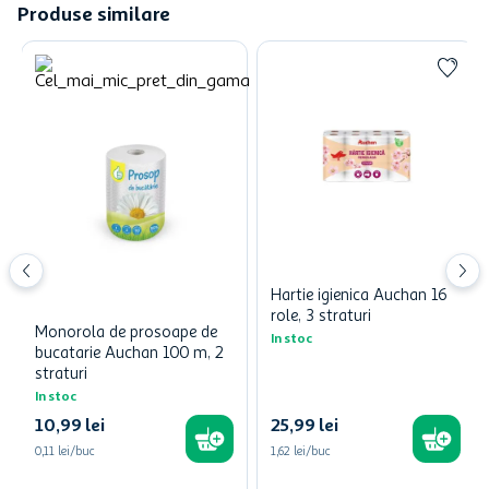
Produse similare
Hartie igienica Auchan 16
role, 3 straturi
Monorola de prosoape de
In stoc
bucatarie Auchan 100 m, 2
straturi
In stoc
10
,
99
lei
25
,
99
lei
0,11 lei/buc
1,62 lei/buc