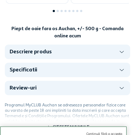
Piept de oaie fara os Auchan, +/- 500 g - Comanda
online acum
Descriere produs
Specificatii
Review-uri
Programul MyCLUB Auchan se adreseaza persoanelor fizice care
au varsta de peste 18 ani impliniti la data inscrierii și care accepta
Termenele și Condițiile Programului. Ofertele MyCLUB Auchan sunt
valabile in limita stocurilor disponibile. Beneficiile se acorda in
limita a 12 unitati / card client o singura data in perioada promotiei.
CITESTE MAI MULT
Cardul poate fi utilizat doar in legatura cu magazinele Auchan
Continuă fără a accepta