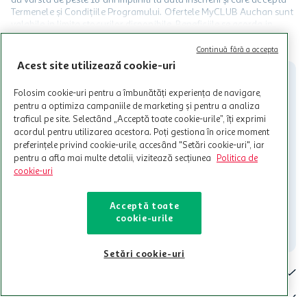
Termenele și Condițiile Programului. Ofertele MyCLUB Auchan sunt
valabile in limita stocurilor disponibile. Beneficiile se acorda in
limita a 12 unitati / card client o singura data in perioada promotiei.
CITESTE MAI MULT
Cardul poate fi utilizat doar in legatura cu magazinele Auchan
Continuă fără a accepta
participante și pentru acțiuni promotionale indicate de Auchan si
Acest site utilizează cookie-uri
nu poate fi utilizat in legatura cu alti comercianți sau pentru alte
activitati in afara celor mentionate in Termene si Conditii. Auchan
Folosim cookie-uri pentru a îmbunătăți experiența de navigare,
nu raspunde pentru imposibilitatea utilizarii Cardului in perioada in
pentru a optimiza campaniile de marketing și pentru a analiza
care aceste este suspendat sau in perioada in care sunt efectuate
traficul pe site. Selectând „Acceptă toate cookie-urile”, îți exprimi
intretineri sau reparatii tehnice la sistemul de utilizarea al Cardului.
acordul pentru utilizarea acestora. Poți gestiona în orice moment
preferințele privind cookie-urile, accesând "Setări cookie-uri", iar
Contacteaza-ne!
pentru a afla mai multe detalii, vizitează secțiunea
Politica de
Iti stam mereu la dispozitie.
cookie-uri
021-9141
contact@auchan.ro
Acceptă toate
cookie-urile
Contact
Setări cookie-uri
Pentru tine
Cine suntem