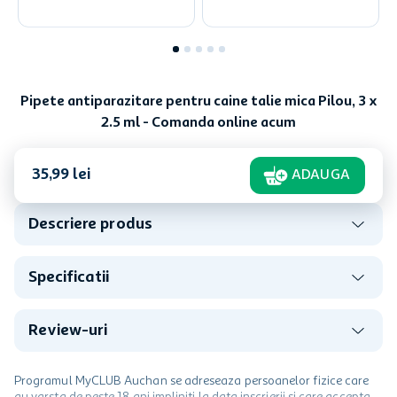
Pipete antiparazitare pentru caine talie mica Pilou, 3 x
2.5 ml - Comanda online acum
35
,
99
lei
ADAUGA
Descriere produs
Specificatii
Review-uri
Programul MyCLUB Auchan se adreseaza persoanelor fizice care
au varsta de peste 18 ani impliniti la data inscrierii și care accepta