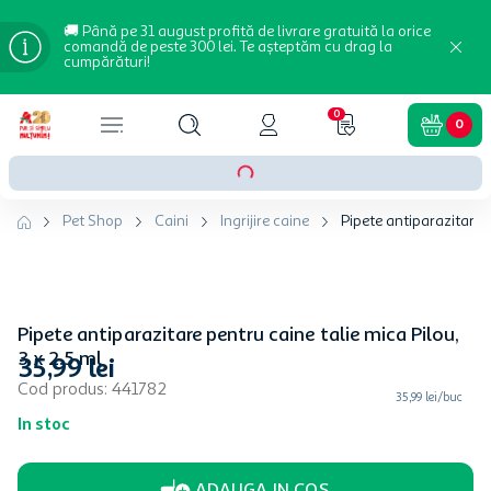
🚚 Până pe 31 august profită de livrare gratuită la orice
comandă de peste 300 lei. Te așteptăm cu drag la
cumpărături!
0
0
Pet Shop
Caini
Ingrijire caine
Pipete antiparazitare p
Pipete antiparazitare pentru caine talie mica Pilou,
3 x 2.5 ml
35
,
99
lei
Cod produs
:
441782
35,99 lei/buc
In stoc