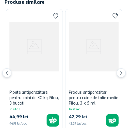
Produse similare
Pipete antiparazitare
Produs antiparazitar
pentru caini de 30 kg Pilou,
pentru caine de talie medie
3 bucati
Pilou, 3 x 5 ml
In stoc
In stoc
44
,
99
lei
42
,
29
lei
44,99 lei/buc
42,29 lei/buc