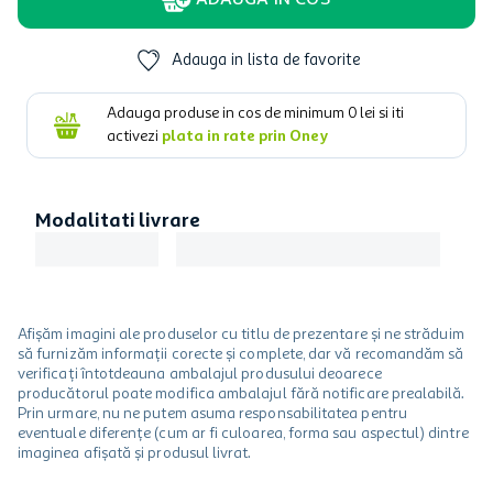
ADAUGA IN COS
Adauga in lista de favorite
Adauga produse in cos de minimum
0
lei si iti
activezi
plata in rate prin Oney
Modalitati livrare
Afișăm imagini ale produselor cu titlu de prezentare și ne străduim
să furnizăm informații corecte și complete, dar vă recomandăm să
verificați întotdeauna ambalajul produsului deoarece
producătorul poate modifica ambalajul fără notificare prealabilă.
Prin urmare, nu ne putem asuma responsabilitatea pentru
eventuale diferențe (cum ar fi culoarea, forma sau aspectul) dintre
imaginea afișată și produsul livrat.