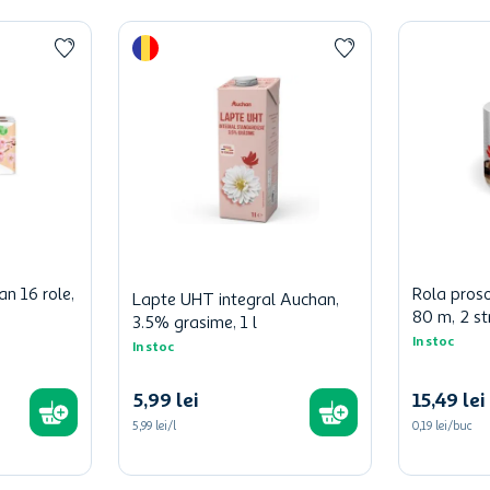
an 16 role,
Rola pros
Lapte UHT integral Auchan,
80 m, 2 st
3.5% grasime, 1 l
In stoc
In stoc
5
,
99
lei
15
,
49
lei
5,99 lei/l
0,19 lei/buc