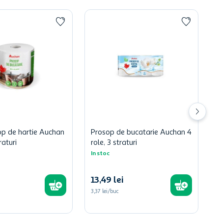
op de hartie Auchan
Prosop de bucatarie Auchan 4
raturi
role, 3 straturi
In stoc
13
,
49
lei
3,37 lei/buc