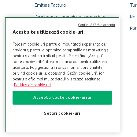
Emitere Factura
Tur
Dezabonare comunicare comerciala
Rom
Continuă fără a accepta
Ret
Acest site utilizează cookie-uri
Folosim cookie-uri pentru a îmbunătăți experiența de
navigare, pentru a optimiza campaniile de marketing și
pentru a analiza traficul pe site. Selectând „Acceptă
toate cookie-urile”, îți exprimi acordul pentru utilizarea
acestora. Poți gestiona în orice moment preferințele
privind cookie-urile, accesând "Setări cookie-uri", iar
pentru a afla mai multe detalii, vizitează secțiunea
Politica de cookie-uri
Acceptă toate cookie-urile
Setări cookie-uri
© Copyright Auchan 2026. Toate drepturile rezervate!