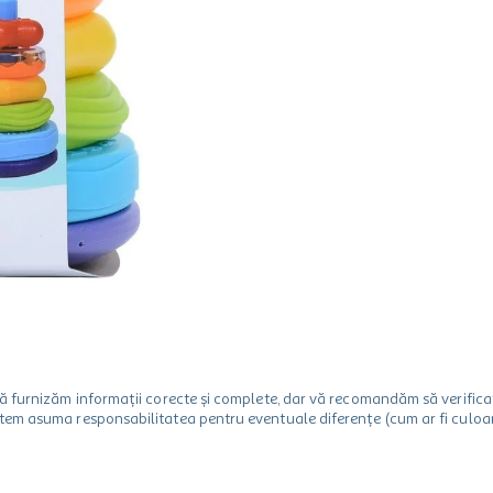
m să furnizăm informații corecte și complete, dar vă recomandăm să verif
utem asuma responsabilitatea pentru eventuale diferențe (cum ar fi culoare