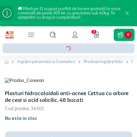
🚚 Până pe 31 august profită de livrare gratuită la orice
comandă de peste 300 lei, cu greutatea sub 40kg. Te
așteptăm cu drag la cumpărături!
0
0
Ingrijire personala si Cosmetice
Produse ingrijire fata
Ma
Plasturi hidrocoloidali anti-acnee Cettua cu arbore
de ceai si acid salicilic, 48 bucati
Cod produs
:
14501
Nu este in stoc