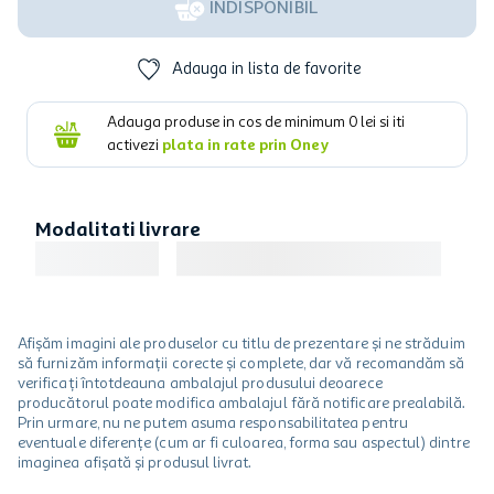
INDISPONIBIL
Adauga in lista de favorite
Adauga produse in cos de minimum
0
lei si iti
activezi
plata in rate prin Oney
Modalitati livrare
Afișăm imagini ale produselor cu titlu de prezentare și ne străduim
să furnizăm informații corecte și complete, dar vă recomandăm să
verificați întotdeauna ambalajul produsului deoarece
producătorul poate modifica ambalajul fără notificare prealabilă.
Prin urmare, nu ne putem asuma responsabilitatea pentru
eventuale diferențe (cum ar fi culoarea, forma sau aspectul) dintre
imaginea afișată și produsul livrat.