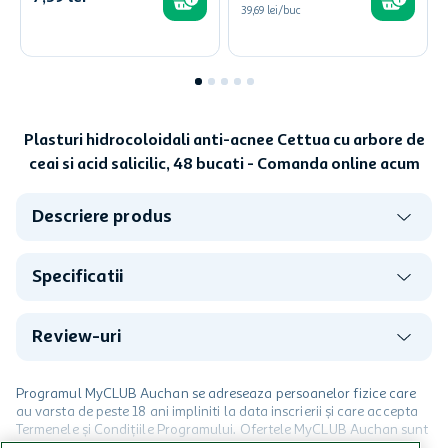
39,69 lei/buc
Plasturi hidrocoloidali anti-acnee Cettua cu arbore de
ceai si acid salicilic, 48 bucati - Comanda online acum
Descriere produs
Specificatii
Review-uri
Programul MyCLUB Auchan se adreseaza persoanelor fizice care
au varsta de peste 18 ani impliniti la data inscrierii și care accepta
Termenele și Condițiile Programului. Ofertele MyCLUB Auchan sunt
valabile in limita stocurilor disponibile. Beneficiile se acorda in