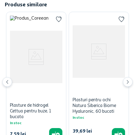
Produse similare
Plasturi pentru ochi
Plasture de hidrogel
Natura Siberica Biome
Cettua pentru buze, 1
Hyaluronic, 60 bucati
bucata
In stoc
In stoc
39
,
69
lei
7
,
59
lei