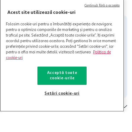
limita a 12 unitati / card client o singura data in perioada promotiei.
CITESTE MAI MULT
Continuă fără a accepta
Cardul poate fi utilizat doar in legatura cu magazinele Auchan
Acest site utilizează cookie-uri
participante și pentru acțiuni promotionale indicate de Auchan si
nu poate fi utilizat in legatura cu alti comercianți sau pentru alte
Folosim cookie-uri pentru a îmbunătăți experiența de navigare,
activitati in afara celor mentionate in Termene si Conditii. Auchan
pentru a optimiza campaniile de marketing și pentru a analiza
nu raspunde pentru imposibilitatea utilizarii Cardului in perioada in
traficul pe site. Selectând „Acceptă toate cookie-urile”, îți exprimi
care aceste este suspendat sau in perioada in care sunt efectuate
acordul pentru utilizarea acestora. Poți gestiona în orice moment
intretineri sau reparatii tehnice la sistemul de utilizarea al Cardului.
preferințele privind cookie-urile, accesând "Setări cookie-uri", iar
Contacteaza-ne!
pentru a afla mai multe detalii, vizitează secțiunea
Politica de
cookie-uri
Iti stam mereu la dispozitie.
021-9141
contact@auchan.ro
Acceptă toate
cookie-urile
Contact
Setări cookie-uri
Pentru tine
Cine suntem
De ajutor