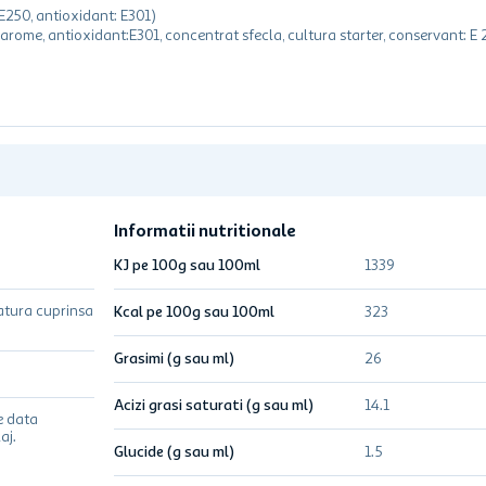
 E250, antioxidant: E301)
arome, antioxidant:E301, concentrat sfecla, cultura starter, conservant: E 
Informatii nutritionale
KJ pe 100g sau 100ml
1339
atura cuprinsa
Kcal pe 100g sau 100ml
323
Grasimi (g sau ml)
26
Acizi grasi saturati (g sau ml)
14.1
e data
aj.
Glucide (g sau ml)
1.5