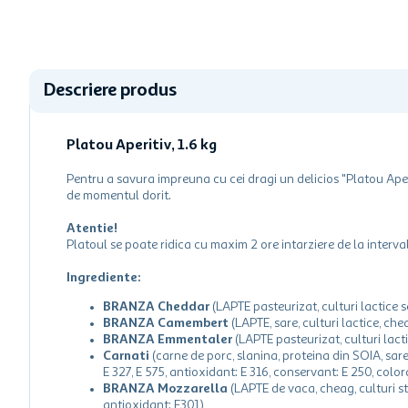
Descriere produs
Platou Aperitiv, 1.6 kg
Pentru a savura impreuna cu cei dragi un delicios "Platou Aperi
de momentul dorit.
Atentie!
Platoul se poate ridica cu maxim 2 ore intarziere de la interval
Ingrediente:
BRANZA Cheddar
(LAPTE pasteurizat, culturi lactice s
BRANZA Camembert
(LAPTE, sare, culturi lactice, c
BRANZA Emmentaler
(LAPTE pasteurizat, culturi lact
Carnati
(carne de porc, slanina, proteina din SOIA, sare
E 327, E 575, antioxidant: E 316, conservant: E 250, colo
BRANZA Mozzarella
(LAPTE de vaca, cheag, culturi sta
antioxidant: E301)