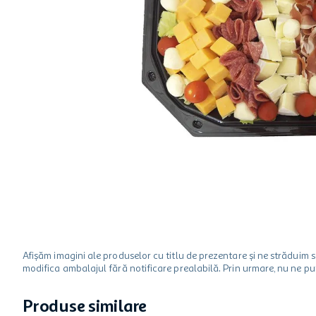
hartie igienica
one two fun
ciocolata
Afișăm imagini ale produselor cu titlu de prezentare și ne strădui
modifica ambalajul fără notificare prealabilă. Prin urmare, nu ne p
Produse similare