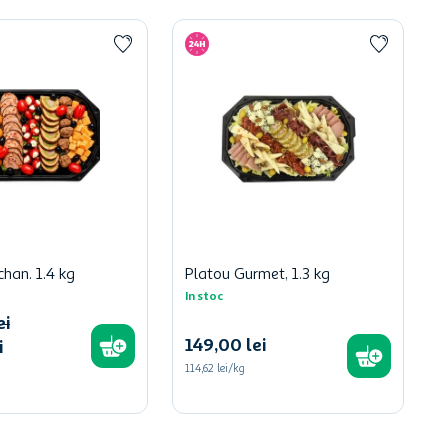
han. 1.4 kg
Platou Gurmet, 1.3 kg
In stoc
ei
149
,
00
lei
i
114,62 lei/kg