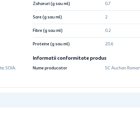
Zaharuri (g sau ml)
0.7
Sare (g sau ml)
2
Fibre (g sau ml)
0.2
Proteine (g sau ml)
20.6
Informatii conformitate produs
te, SOIA.
Nume producator
SC Auchan Roman