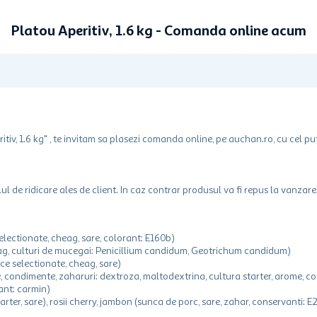
Platou Aperitiv, 1.6 kg - Comanda online acum
tiv, 1.6 kg" , te invitam sa plasezi comanda online, pe auchan.ro, cu cel pu
ul de ridicare ales de client. In caz contrar produsul va fi repus la vanzare
electionate, cheag, sare, colorant: E160b)
heag, culturi de mucegai: Penicillium candidum, Geotrichum candidum)
ice selectionate, cheag, sare)
, condimente, zaharuri: dextroza, maltodextrina, cultura starter, arome, cor
rant: carmin)
rter, sare), rosii cherry, jambon (sunca de porc, sare, zahar, conservanti: E