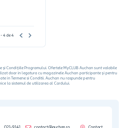
 - 4
de
4
le și Condițiile Programului. Ofertele MyCLUB Auchan sunt valabile
 utilizat doar in legatura cu magazinele Auchan participante și pentru
ionate in Termene si Conditii. Auchan nu raspunde pentru
ice la sistemul de utilizarea al Cardului.
021-9141
contact@auchan.ro
Contact