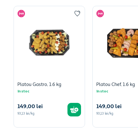
Platou Gastro, 1.6 kg
Platou Chef, 1.6 kg
In stoc
In stoc
149
,
00
lei
149
,
00
lei
93,13 lei/kg
93,13 lei/kg