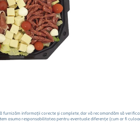
m să furnizăm informații corecte și complete, dar vă recomandăm să verif
utem asuma responsabilitatea pentru eventuale diferențe (cum ar fi culoare