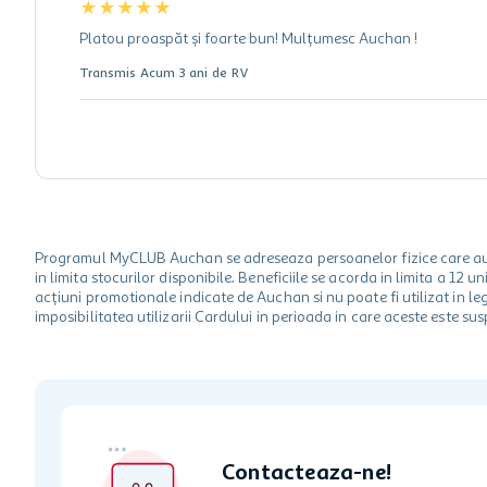
★
★
★
★
★
Platou proaspăt și foarte bun! Mulțumesc Auchan !
Transmis
Acum 3 ani
de
RV
Programul MyCLUB Auchan se adreseaza persoanelor fizice care au va
in limita stocurilor disponibile. Beneficiile se acorda in limita a 12
acțiuni promotionale indicate de Auchan si nu poate fi utilizat in l
imposibilitatea utilizarii Cardului in perioada in care aceste este su
Contacteaza-ne!