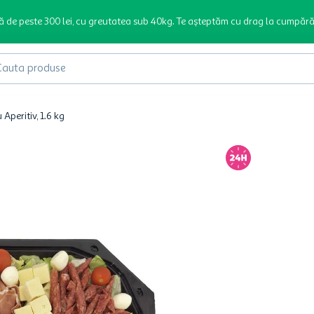
ă de peste 300 lei, cu greutatea sub 40kg. Te așteptăm cu drag la cumpără
produse
 Aperitiv, 1.6 kg