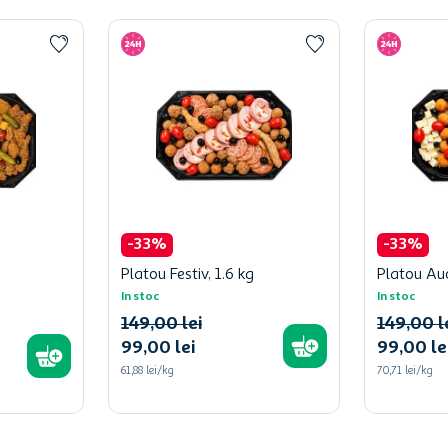
-
33
%
-
33
%
Platou Festiv, 1.6 kg
Platou Auc
In stoc
In stoc
149
,
00
lei
149
,
00
l
99
,
00
lei
99
,
00
le
61,88 lei/kg
70,71 lei/kg