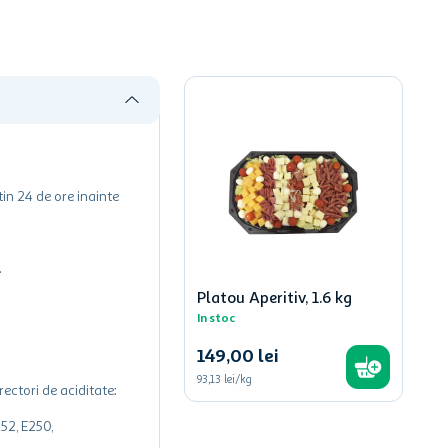
tin 24 de ore inainte
.
Platou Aperitiv, 1.6 kg
In stoc
149
,
00
lei
93,13 lei/kg
ectori de aciditate:
252, E250,