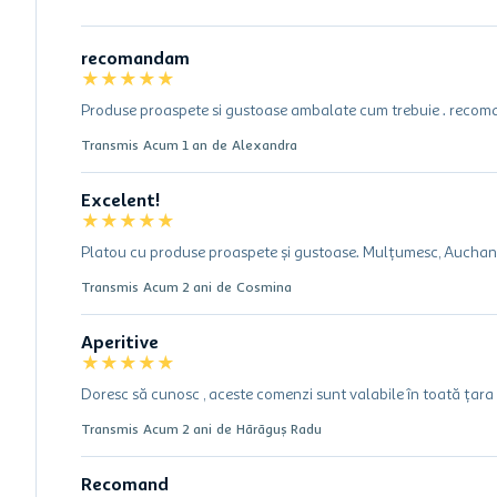
recomandam
★
★
★
★
★
Produse proaspete si gustoase ambalate cum trebuie . recoman
Transmis
Acum 1 an
de
Alexandra
Excelent!
★
★
★
★
★
Platou cu produse proaspete și gustoase. Mulțumesc, Auchan
Transmis
Acum 2 ani
de
Cosmina
Aperitive
★
★
★
★
★
Doresc să cunosc , aceste comenzi sunt valabile în toată țar
Transmis
Acum 2 ani
de
Hărăguș Radu
Recomand