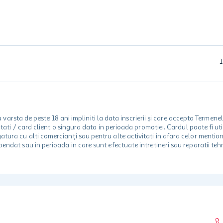
1
rsta de peste 18 ani impliniti la data inscrierii și care accepta Termene
 unitati / card client o singura data in perioada promotiei. Cardul poate fi
egatura cu alti comercianți sau pentru alte activitati in afara celor ment
spendat sau in perioada in care sunt efectuate intretineri sau reparatii tehn