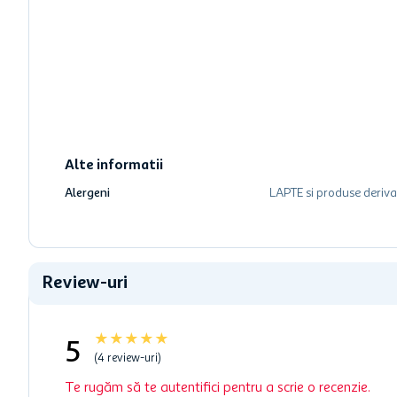
Alte informatii
Alergeni
LAPTE si produse deriva
Review-uri
★
★
★
★
★
5
(4 review-uri)
Te rugăm să te autentifici pentru a scrie o recenzie.