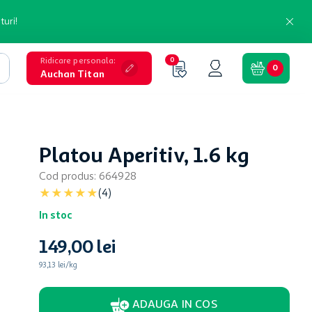
turi!
Ridicare personala
:
0
0
Auchan Titan
Platou Aperitiv, 1.6 kg
Cod produs
:
664928
★
★
★
★
★
(
4
)
In stoc
149
,
00
lei
93,13 lei/kg
ADAUGA IN COS