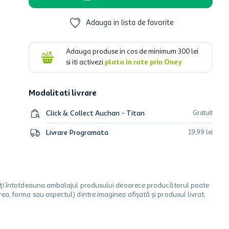
Adauga in lista de favorite
Adauga produse in cos de minimum
300
lei
si iti activezi
plata in rate prin Oney
Modalitati livrare
Click & Collect Auchan - Titan
Gratuit
Livrare Programata
19
,
99
lei
icați întotdeauna ambalajul produsului deoarece producătorul poate
a, forma sau aspectul) dintre imaginea afișată și produsul livrat.