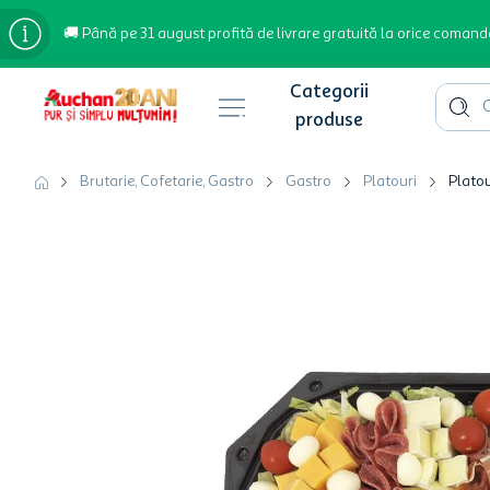
🚚 Până pe 31 august profită de livrare gratuită la orice comand
Cauta 
Căutări populare
Brutarie, Cofetarie, Gastro
Gastro
Platouri
Platou
bere
cafea
inghetata
apa plata
cafea boabe
troler
garden star