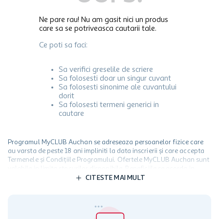
Ne pare rau! Nu am gasit nici un produs
care sa se potriveasca cautarii tale.
Ce poti sa faci:
Sa verifici greselile de scriere
Sa folosesti doar un singur cuvant
Sa folosesti sinonime ale cuvantului
dorit
Sa folosesti termeni generici in
cautare
Programul MyCLUB Auchan se adreseaza persoanelor fizice care
au varsta de peste 18 ani impliniti la data inscrierii și care accepta
Termenele și Condițiile Programului. Ofertele MyCLUB Auchan sunt
valabile in limita stocurilor disponibile. Beneficiile se acorda in
limita a 12 unitati / card client o singura data in perioada promotiei.
CITESTE MAI MULT
Cardul poate fi utilizat doar in legatura cu magazinele Auchan
participante și pentru acțiuni promotionale indicate de Auchan si
nu poate fi utilizat in legatura cu alti comercianți sau pentru alte
activitati in afara celor mentionate in Termene si Conditii. Auchan