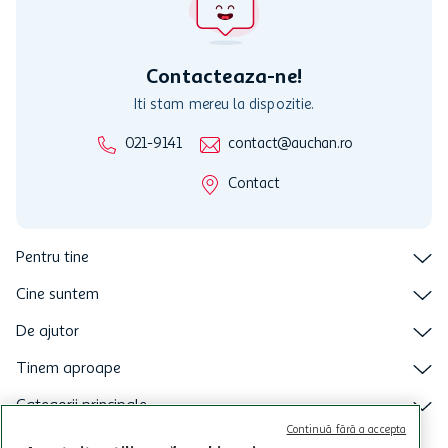
nu raspunde pentru imposibilitatea utilizarii Cardului in perioada in
care aceste este suspendat sau in perioada in care sunt efectuate
intretineri sau reparatii tehnice la sistemul de utilizarea al Cardului.
Contacteaza-ne!
Iti stam mereu la dispozitie.
021-9141
contact@auchan.ro
Contact
Pentru tine
Cine suntem
De ajutor
Tinem aproape
Categorii principale
Continuă fără a accepta