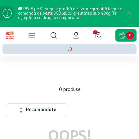
🚚 Până pe 31 august profită de livrare gratuită la orice
comandă de peste 300 lei, cu greutatea sub 40kg. Te
așteptăm cu drag la cumpărături!
0
0
0
produse
Recomandate
OOPS!