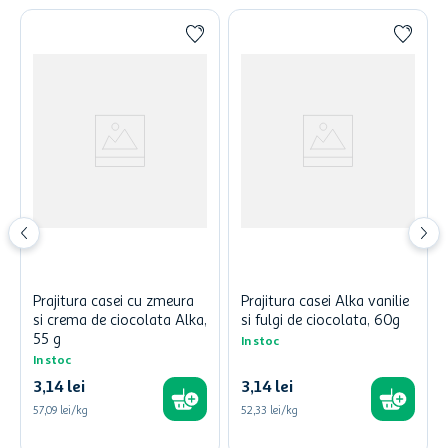
Prajitura casei cu zmeura
Prajitura casei Alka vanilie
si crema de ciocolata Alka,
si fulgi de ciocolata, 60g
55 g
In stoc
In stoc
3
,
14
lei
3
,
14
lei
57,09 lei/kg
52,33 lei/kg