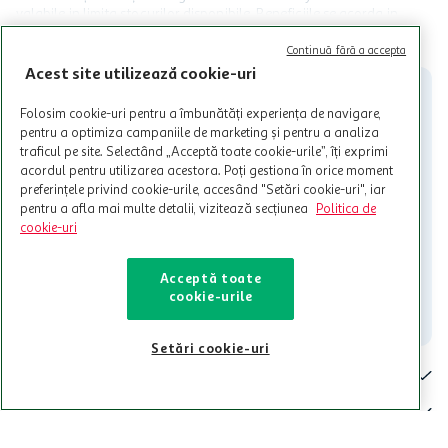
valabile in limita stocurilor disponibile. Beneficiile se acorda in
limita a 12 unitati / card client o singura data in perioada promotiei.
CITESTE MAI MULT
Cardul poate fi utilizat doar in legatura cu magazinele Auchan
Continuă fără a accepta
participante și pentru acțiuni promotionale indicate de Auchan si
Acest site utilizează cookie-uri
nu poate fi utilizat in legatura cu alti comercianți sau pentru alte
activitati in afara celor mentionate in Termene si Conditii. Auchan
Folosim cookie-uri pentru a îmbunătăți experiența de navigare,
nu raspunde pentru imposibilitatea utilizarii Cardului in perioada in
pentru a optimiza campaniile de marketing și pentru a analiza
care aceste este suspendat sau in perioada in care sunt efectuate
traficul pe site. Selectând „Acceptă toate cookie-urile”, îți exprimi
intretineri sau reparatii tehnice la sistemul de utilizarea al Cardului.
acordul pentru utilizarea acestora. Poți gestiona în orice moment
preferințele privind cookie-urile, accesând "Setări cookie-uri", iar
Contacteaza-ne!
pentru a afla mai multe detalii, vizitează secțiunea
Politica de
Iti stam mereu la dispozitie.
cookie-uri
021-9141
contact@auchan.ro
Acceptă toate
cookie-urile
Contact
Setări cookie-uri
Pentru tine
Cine suntem