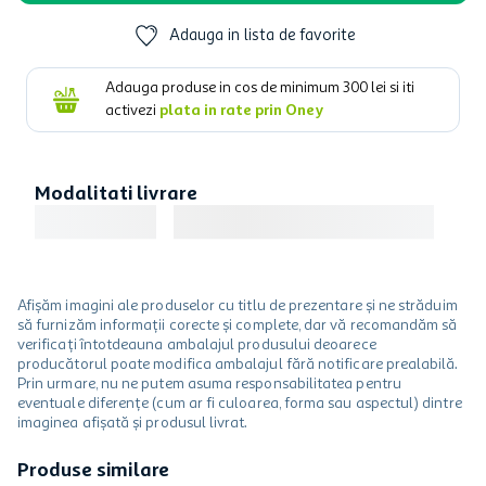
Adauga in lista de favorite
Adauga produse in cos de minimum
300
lei si iti
activezi
plata in rate prin Oney
Modalitati livrare
Afișăm imagini ale produselor cu titlu de prezentare și ne străduim
să furnizăm informații corecte și complete, dar vă recomandăm să
verificați întotdeauna ambalajul produsului deoarece
producătorul poate modifica ambalajul fără notificare prealabilă.
Prin urmare, nu ne putem asuma responsabilitatea pentru
eventuale diferențe (cum ar fi culoarea, forma sau aspectul) dintre
imaginea afișată și produsul livrat.
Produse similare