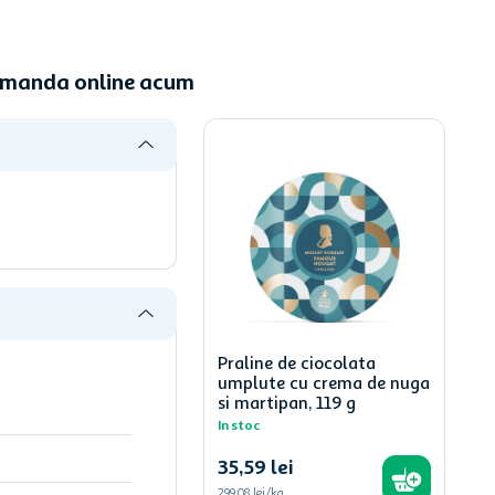
Comanda online acum
Praline de ciocolata
umplute cu crema de nuga
si martipan, 119 g
In stoc
35
,
59
lei
299,08 lei/kg