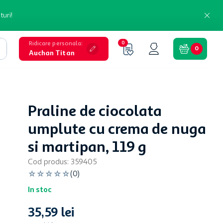
turi!
Ridicare personala
:
0
0
Auchan Titan
Praline de ciocolata
umplute cu crema de nuga
si martipan, 119 g
Cod produs
:
359405
☆
☆
☆
☆
☆
(
0
)
In stoc
35
,
59
lei