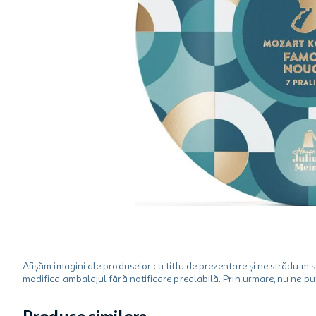
hartie igienica
one two fun
ciocolata
Afișăm imagini ale produselor cu titlu de prezentare și ne strădui
modifica ambalajul fără notificare prealabilă. Prin urmare, nu ne p