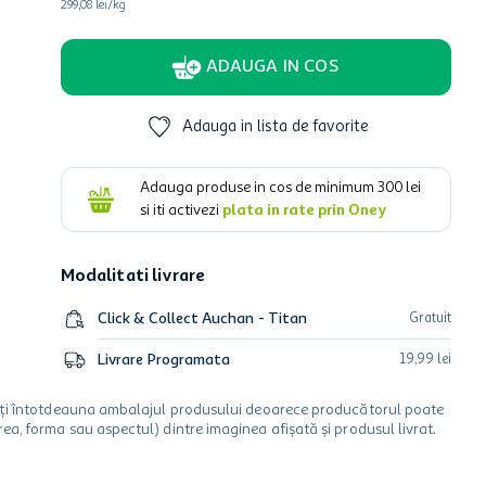
299,08 lei/kg
ADAUGA IN COS
Adauga in lista de favorite
Adauga produse in cos de minimum
300
lei
si iti activezi
plata in rate prin Oney
Modalitati livrare
Click & Collect Auchan - Titan
Gratuit
Livrare Programata
19
,
99
lei
icați întotdeauna ambalajul produsului deoarece producătorul poate
a, forma sau aspectul) dintre imaginea afișată și produsul livrat.