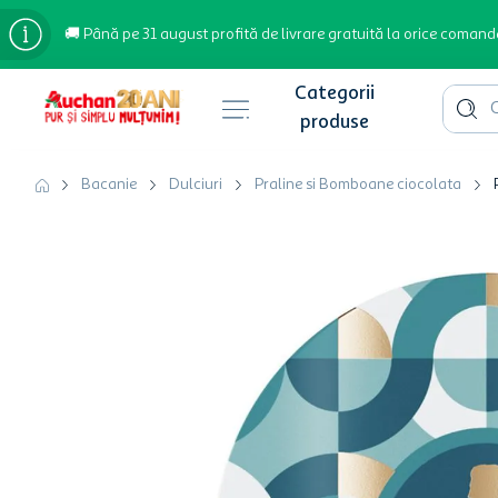
🚚 Până pe 31 august profită de livrare gratuită la orice comand
Cauta 
Căutări populare
Bacanie
Dulciuri
Praline si Bomboane ciocolata
bere
cafea
inghetata
apa plata
cafea boabe
troler
garden star