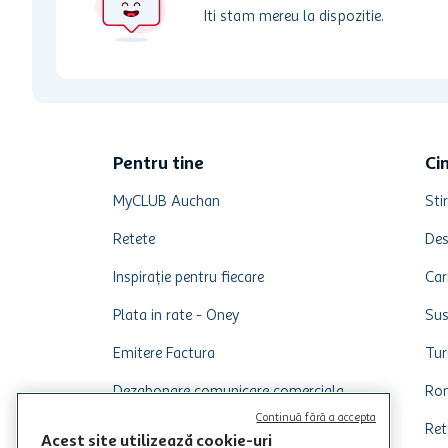
Iti stam mereu la dispozitie.
Pentru tine
Ci
MyCLUB Auchan
Stir
Retete
Des
Inspirație pentru fiecare
Car
Plata in rate - Oney
Sus
Emitere Factura
Tur
Dezabonare comunicare comerciala
Rom
Continuă fără a accepta
Ret
Acest site utilizează cookie-uri