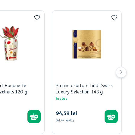
idi Bouquette
Praline asortate Lindt Swiss
zelnuts 120 g
Luxury Selection, 143 g
In stoc
94
,
59
lei
661,47 lei/kg