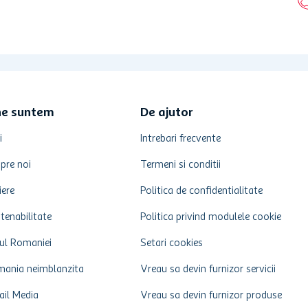
ne suntem
De ajutor
i
Intrebari frecvente
pre noi
Termeni si conditii
iere
Politica de confidentialitate
tenabilitate
Politica privind modulele cookie
ul Romaniei
Setari cookies
ania neimblanzita
Vreau sa devin furnizor servicii
ail Media
Vreau sa devin furnizor produse