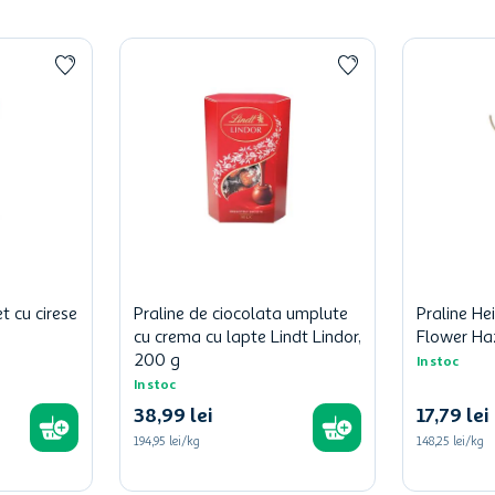
t cu cirese
Praline de ciocolata umplute
Praline He
cu crema cu lapte Lindt Lindor,
Flower Ha
200 g
In stoc
In stoc
38
,
99
lei
17
,
79
lei
194,95 lei/kg
148,25 lei/kg