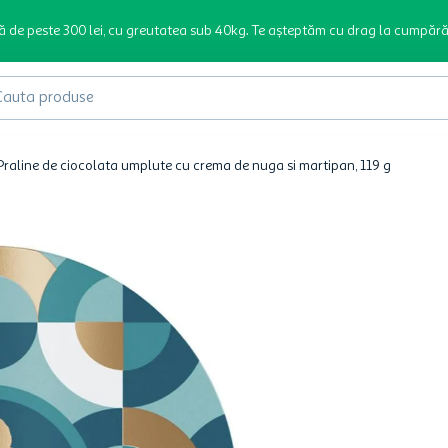
ă de peste 300 lei, cu greutatea sub 40kg. Te așteptăm cu drag la cumpără
produse
Praline de ciocolata umplute cu crema de nuga si martipan, 119 g