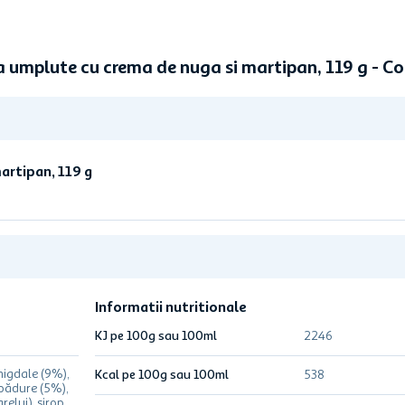
ta umplute cu crema de nuga si martipan, 119 g - 
artipan, 119 g
Informatii nutritionale
KJ pe 100g sau 100ml
2246
migdale (9%),
Kcal pe 100g sau 100ml
538
pădure (5%),
relui), sirop