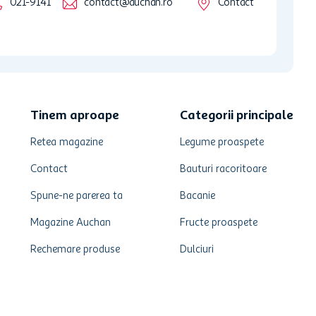
021-9141
contact@auchan.ro
Contact
Tinem aproape
Categorii principale
Retea magazine
Legume proaspete
Contact
Bauturi racoritoare
Spune-ne parerea ta
Bacanie
Magazine Auchan
Fructe proaspete
Rechemare produse
Dulciuri