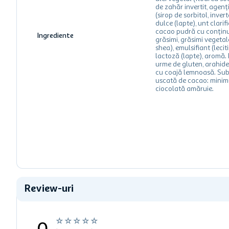
de zahăr invertit, agenț
(sirop de sorbitol, inver
dulce (lapte), unt clarifi
cacao pudră cu conținu
Ingrediente
grăsimi, grăsimi vegetal
shea), emulsifiant (lecit
lactoză (lapte), aromă.
urme de gluten, arahide 
cu coajă lemnoasă. Su
uscată de cacao: mini
ciocolată amăruie.
Review-uri
☆
☆
☆
☆
☆