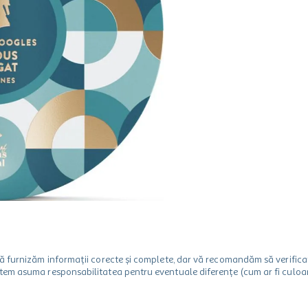
m să furnizăm informații corecte și complete, dar vă recomandăm să verif
utem asuma responsabilitatea pentru eventuale diferențe (cum ar fi culoare