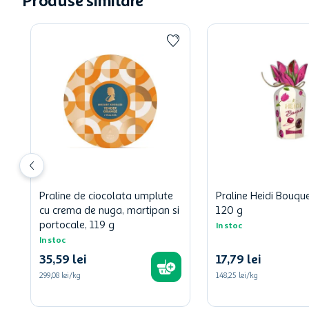
Produse similare
Praline de ciocolata umplute
Praline Heidi Bouque
cu crema de nuga, martipan si
120 g
portocale, 119 g
In stoc
In stoc
35
,
59
lei
17
,
79
lei
299,08 lei/kg
148,25 lei/kg