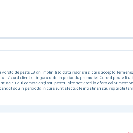
rsta de peste 18 ani impliniti la data inscrierii și care accepta Termene
 unitati / card client o singura data in perioada promotiei. Cardul poate fi
egatura cu alti comercianți sau pentru alte activitati in afara celor ment
spendat sau in perioada in care sunt efectuate intretineri sau reparatii tehn