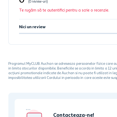
0
(0 review-uri)
Te rugăm să te autentifici pentru a scrie o recenzie.
Nici un review
Programul MyCLUB Auchan se adreseaza persoanelor fizice care au va
in limita stocurilor disponibile. Beneficiile se acorda in limita a 12
acțiuni promotionale indicate de Auchan si nu poate fi utilizat in l
imposibilitatea utilizarii Cardului in perioada in care aceste este su
Contacteaza-ne!