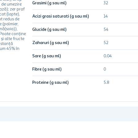
Grasimi (g sau ml)
32
i de umezire
tază); zer praf
cat (lapte),
Acizi grasi saturati (g sau ml)
14
t redus de
e (palmier,
ină(soia)),
Glucide (g sau ml)
54
 Poate conține
și alte fructe
Zaharuri (g sau ml)
52
bstanţă
mum 45% în
Sare (g sau ml)
0.04
Fibre (g sau ml)
0
Proteine (g sau ml)
5.8