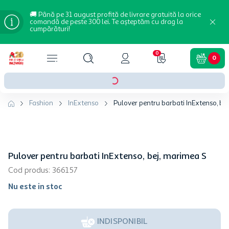
🚚 Până pe 31 august profită de livrare gratuită la orice
comandă de peste 300 lei. Te așteptăm cu drag la
cumpărături!
0
0
Fashion
InExtenso
Pulover pentru barbati InExtenso, be
Pulover pentru barbati InExtenso, bej, marimea S
Cod produs
:
366157
Nu este in stoc
INDISPONIBIL