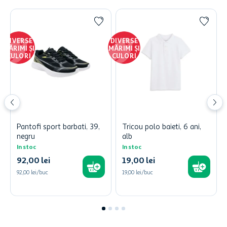
DIVERSE
DIVERSE
MĂRIMI ȘI
MĂRIMI ȘI
CULORI
CULORI
Pantofi sport barbati, 39,
Tricou polo baieti, 6 ani,
negru
alb
In stoc
In stoc
92
,
00
lei
19
,
00
lei
92,00 lei/buc
19,00 lei/buc