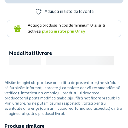
Adauga in lista de favorite
Adauga produse in cos de minimum
0
lei si iti
activezi
plata in rate prin Oney
Modalitati livrare
Afișăm imagini ale produselor cu titlu de prezentare și ne străduim
să furnizăm informații corecte și complete, dar vă recomandăm să
verificați întotdeauna ambalajul produsului deoarece
producătorul poate modifica ambalajul fără notificare prealabilă.
Prin urmare, nu ne putem asuma responsabilitatea pentru
eventuale diferențe (cum ar fi culoarea, forma sau aspectul) dintre
imaginea afișată și produsul livrat.
Produse similare