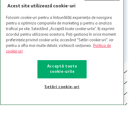
care aceste este suspendat sau in perioada in care sunt efectuate
Acest site utilizează cookie-uri
intretineri sau reparatii tehnice la sistemul de utilizarea al Cardului.
Contacteaza-ne!
Folosim cookie-uri pentru a îmbunătăți experiența de navigare,
pentru a optimiza campaniile de marketing și pentru a analiza
Iti stam mereu la dispozitie.
traficul pe site. Selectând „Acceptă toate cookie-urile”, îți exprimi
acordul pentru utilizarea acestora. Poți gestiona în orice moment
021-9141
contact@auchan.ro
preferințele privind cookie-urile, accesând "Setări cookie-uri", iar
pentru a afla mai multe detalii, vizitează secțiunea
Politica de
Contact
cookie-uri
Acceptă toate
Pentru tine
cookie-urile
Cine suntem
Setări cookie-uri
De ajutor
Tinem aproape
Categorii principale
Intra acum in aplicatia Auchan