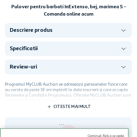
Pulover pentru barbati InExtenso, bej, marimea S -
Comanda online acum
Descriere produs
Specificatii
Review-uri
Programul MyCLUB Auchan se adreseaza persoanelor fizice care
au varsta de peste 18 ani impliniti la data inscrierii și care accepta
Termenele și Condițiile Programului. Ofertele MyCLUB Auchan sunt
valabile in limita stocurilor disponibile. Beneficiile se acorda in
limita a 12 unitati / card client o singura data in perioada promotiei.
CITESTE MAI MULT
Cardul poate fi utilizat doar in legatura cu magazinele Auchan
participante și pentru acțiuni promotionale indicate de Auchan si
nu poate fi utilizat in legatura cu alti comercianți sau pentru alte
activitati in afara celor mentionate in Termene si Conditii. Auchan
nu raspunde pentru imposibilitatea utilizarii Cardului in perioada in
Continuă fără a accepta