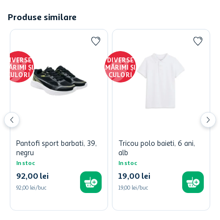
Produse similare
DIVERSE
DIVERSE
MĂRIMI ȘI
MĂRIMI ȘI
CULORI
CULORI
Pantofi sport barbati, 39,
Tricou polo baieti, 6 ani,
negru
alb
In stoc
In stoc
92
,
00
lei
19
,
00
lei
92,00 lei/buc
19,00 lei/buc