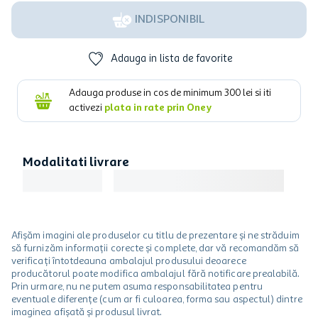
INDISPONIBIL
Adauga in lista de favorite
Adauga produse in cos de minimum
300
lei si iti
activezi
plata in rate prin Oney
Modalitati livrare
Afișăm imagini ale produselor cu titlu de prezentare și ne străduim
să furnizăm informații corecte și complete, dar vă recomandăm să
verificați întotdeauna ambalajul produsului deoarece
producătorul poate modifica ambalajul fără notificare prealabilă.
Prin urmare, nu ne putem asuma responsabilitatea pentru
eventuale diferențe (cum ar fi culoarea, forma sau aspectul) dintre
imaginea afișată și produsul livrat.