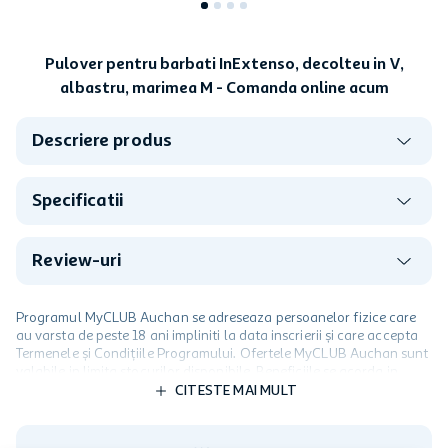
Pulover pentru barbati InExtenso, decolteu in V,
albastru, marimea M - Comanda online acum
Descriere produs
Specificatii
Review-uri
Programul MyCLUB Auchan se adreseaza persoanelor fizice care
au varsta de peste 18 ani impliniti la data inscrierii și care accepta
Termenele și Condițiile Programului. Ofertele MyCLUB Auchan sunt
valabile in limita stocurilor disponibile. Beneficiile se acorda in
limita a 12 unitati / card client o singura data in perioada promotiei.
CITESTE MAI MULT
Cardul poate fi utilizat doar in legatura cu magazinele Auchan
participante și pentru acțiuni promotionale indicate de Auchan si
nu poate fi utilizat in legatura cu alti comercianți sau pentru alte