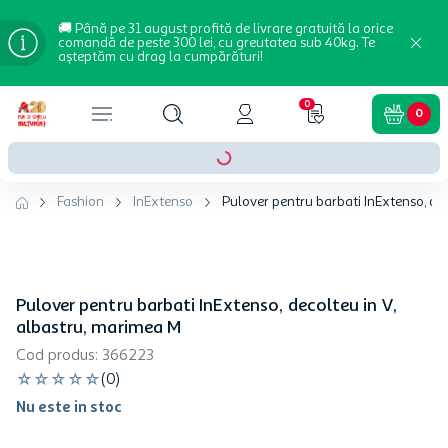
🚚 Până pe 31 august profită de livrare gratuită la orice
comandă de peste 300 lei, cu greutatea sub 40kg. Te
așteptăm cu drag la cumpărături!
0
0
Fashion
InExtenso
Pulover pentru barbati InExtenso, de
Pulover pentru barbati InExtenso, decolteu in V,
albastru, marimea M
Cod produs
:
366223
☆
☆
☆
☆
☆
(
0
)
Nu este in stoc