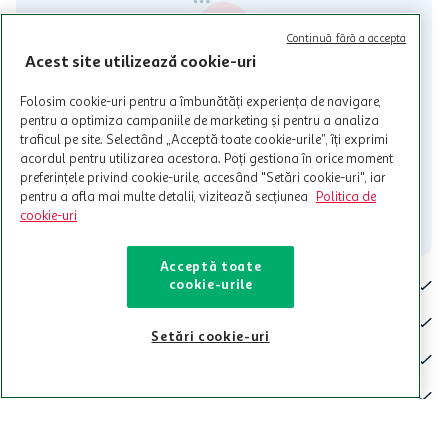
activitati in afara celor mentionate in Termene si Conditii. Auchan
nu raspunde pentru imposibilitatea utilizarii Cardului in perioada in
Continuă fără a accepta
care aceste este suspendat sau in perioada in care sunt efectuate
Acest site utilizează cookie-uri
intretineri sau reparatii tehnice la sistemul de utilizarea al Cardului.
Contacteaza-ne!
Folosim cookie-uri pentru a îmbunătăți experiența de navigare,
pentru a optimiza campaniile de marketing și pentru a analiza
Iti stam mereu la dispozitie.
traficul pe site. Selectând „Acceptă toate cookie-urile”, îți exprimi
acordul pentru utilizarea acestora. Poți gestiona în orice moment
021-9141
contact@auchan.ro
preferințele privind cookie-urile, accesând "Setări cookie-uri", iar
pentru a afla mai multe detalii, vizitează secțiunea
Politica de
Contact
cookie-uri
Acceptă toate
Pentru tine
cookie-urile
Cine suntem
Setări cookie-uri
De ajutor
Tinem aproape
Categorii principale