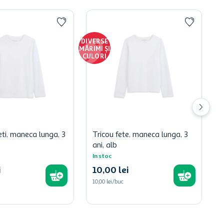
DIVERSE
MĂRIMI ȘI
CULORI
eti, maneca lunga, 3
Tricou fete, maneca lunga, 3
ani, alb
In stoc
i
10
,
00
lei
10,00 lei/buc