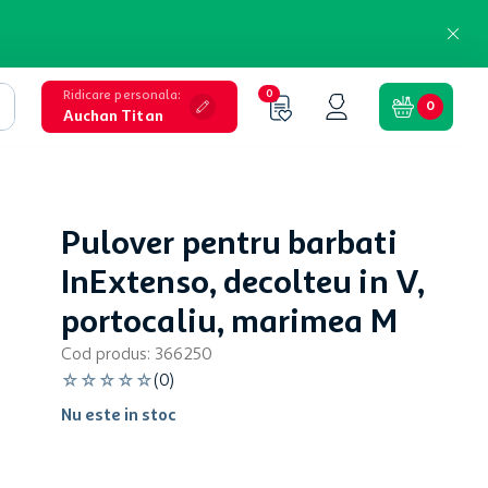
Ridicare personala
:
0
0
Auchan Titan
Pulover pentru barbati
InExtenso, decolteu in V,
portocaliu, marimea M
Cod produs
:
366250
☆
☆
☆
☆
☆
(
0
)
Nu este in stoc