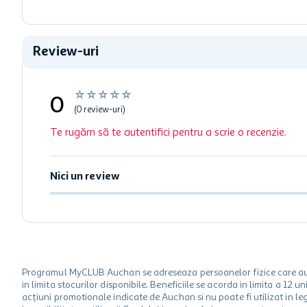
Review-uri
☆
☆
☆
☆
☆
0
(0 review-uri)
Te rugăm să te autentifici pentru a scrie o recenzie.
Nici un review
Programul MyCLUB Auchan se adreseaza persoanelor fizice care au va
in limita stocurilor disponibile. Beneficiile se acorda in limita a 12
acțiuni promotionale indicate de Auchan si nu poate fi utilizat in l