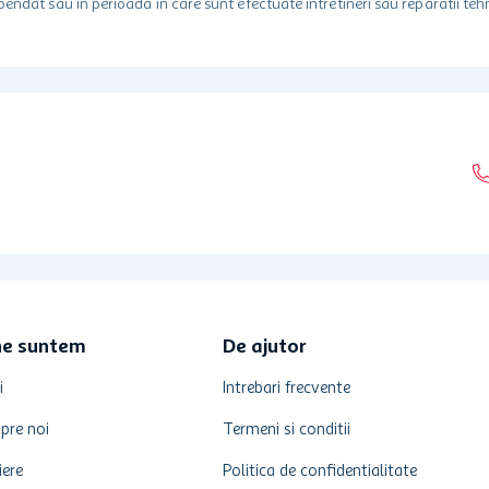
spendat sau in perioada in care sunt efectuate intretineri sau reparatii tehn
ne suntem
De ajutor
i
Intrebari frecvente
pre noi
Termeni si conditii
iere
Politica de confidentialitate