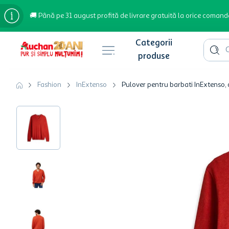
🚚 Până pe 31 august profită de livrare gratuită la orice comand
Cauta 
Căutări populare
Fashion
InExtenso
Pulover pentru barbati InExtenso, 
bere
cafea
inghetata
apa plata
cafea boabe
troler
garden star