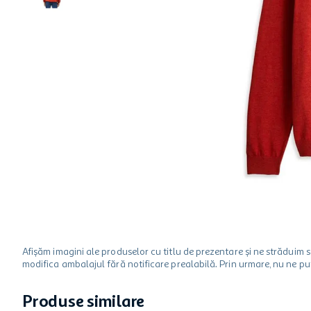
hartie igienica
ciocolata
lapte
Afișăm imagini ale produselor cu titlu de prezentare și ne strădui
modifica ambalajul fără notificare prealabilă. Prin urmare, nu ne p
Produse similare