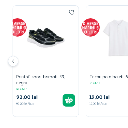
DIVERSE
DIVERSE
MĂRIMI ȘI
MĂRIMI ȘI
CULORI
CULORI
Pantofi sport barbati, 39,
Tricou polo baieti, 6
negru
In stoc
In stoc
92
,
00
lei
19
,
00
lei
92,00 lei/buc
19,00 lei/buc