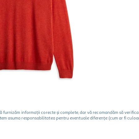
m să furnizăm informații corecte și complete, dar vă recomandăm să verif
utem asuma responsabilitatea pentru eventuale diferențe (cum ar fi culoare