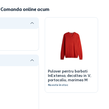
 - Comanda online acum
Pulover pentru barbati
InExtenso, decolteu in V,
portocaliu, marimea M
Nu este in stoc