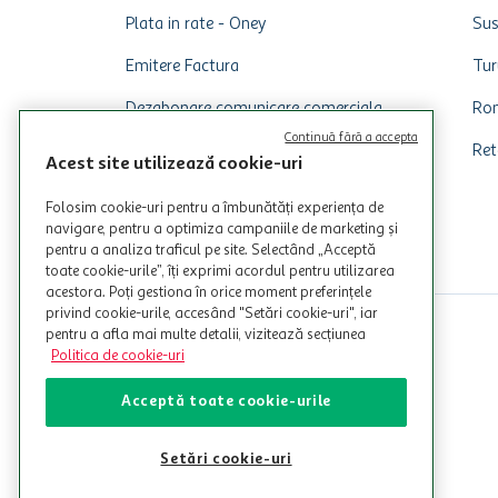
Plata in rate - Oney
Sus
Emitere Factura
Tur
Dezabonare comunicare comerciala
Rom
Continuă fără a accepta
Ret
Acest site utilizează cookie-uri
Folosim cookie-uri pentru a îmbunătăți experiența de
navigare, pentru a optimiza campaniile de marketing și
pentru a analiza traficul pe site. Selectând „Acceptă
toate cookie-urile”, îți exprimi acordul pentru utilizarea
acestora. Poți gestiona în orice moment preferințele
privind cookie-urile, accesând "Setări cookie-uri", iar
pentru a afla mai multe detalii, vizitează secțiunea
Politica de cookie-uri
Acceptă toate cookie-urile
Setări cookie-uri
© Copyright Auchan 2026. Toate drepturile rezervate!