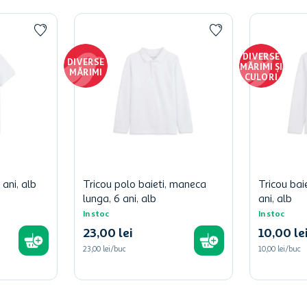
DIVERSE
DIVERSE
MĂRIMI ȘI
MĂRIMI
CULORI
 ani, alb
Tricou polo baieti, maneca
Tricou bai
lunga, 6 ani, alb
ani, alb
In stoc
In stoc
23
,
00
lei
10
,
00
le
23,00 lei/buc
10,00 lei/buc