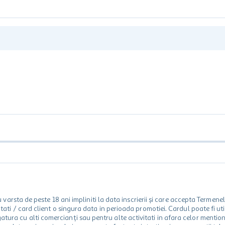
rsta de peste 18 ani impliniti la data inscrierii și care accepta Termene
 unitati / card client o singura data in perioada promotiei. Cardul poate fi
egatura cu alti comercianți sau pentru alte activitati in afara celor ment