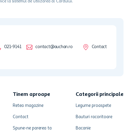
ice la sistemul de utilizarea al Cardului.
021-9141
contact@auchan.ro
Contact
Tinem aproape
Categorii principale
Retea magazine
Legume proaspete
Contact
Bauturi racoritoare
Spune-ne parerea ta
Bacanie