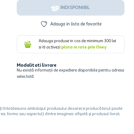
INDISPONIBIL
Adauga in lista de favorite
Adauga produse in cos de minimum
300
lei
si iti activezi
plata in rate prin Oney
Modalitati livrare
Nu există informații de expediere disponibile pentru adresa
selectată
icați întotdeauna ambalajul produsului deoarece producătorul poate
a, forma sau aspectul) dintre imaginea afișată și produsul livrat.