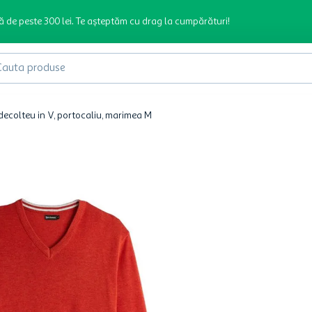
ă de peste 300 lei. Te așteptăm cu drag la cumpărături!
produse
decolteu in V, portocaliu, marimea M