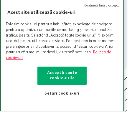
nu raspunde pentru imposibilitatea utilizarii Cardului in perioada in
Continuă fără a accepta
care aceste este suspendat sau in perioada in care sunt efectuate
Acest site utilizează cookie-uri
intretineri sau reparatii tehnice la sistemul de utilizarea al Cardului.
Contacteaza-ne!
Folosim cookie-uri pentru a îmbunătăți experiența de navigare,
pentru a optimiza campaniile de marketing și pentru a analiza
Iti stam mereu la dispozitie.
traficul pe site. Selectând „Acceptă toate cookie-urile”, îți exprimi
acordul pentru utilizarea acestora. Poți gestiona în orice moment
021-9141
contact@auchan.ro
preferințele privind cookie-urile, accesând "Setări cookie-uri", iar
pentru a afla mai multe detalii, vizitează secțiunea
Politica de
Contact
cookie-uri
Acceptă toate
Pentru tine
cookie-urile
Cine suntem
Setări cookie-uri
De ajutor
Tinem aproape
Categorii principale