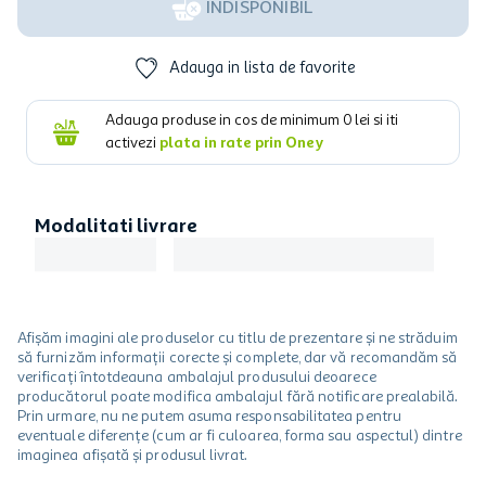
INDISPONIBIL
Adauga in lista de favorite
Adauga produse in cos de minimum
0
lei si iti
activezi
plata in rate prin Oney
Modalitati livrare
Afișăm imagini ale produselor cu titlu de prezentare și ne străduim
să furnizăm informații corecte și complete, dar vă recomandăm să
verificați întotdeauna ambalajul produsului deoarece
producătorul poate modifica ambalajul fără notificare prealabilă.
Prin urmare, nu ne putem asuma responsabilitatea pentru
eventuale diferențe (cum ar fi culoarea, forma sau aspectul) dintre
imaginea afișată și produsul livrat.