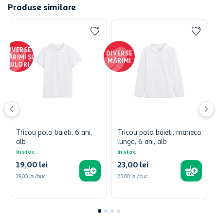
Produse similare
DIVERSE
DIVERSE
MĂRIMI ȘI
MĂRIMI
CULORI
Tricou polo baieti, 6 ani,
Tricou polo baieti, maneca
alb
lunga, 6 ani, alb
In stoc
In stoc
19
,
00
lei
23
,
00
lei
19,00 lei/buc
23,00 lei/buc