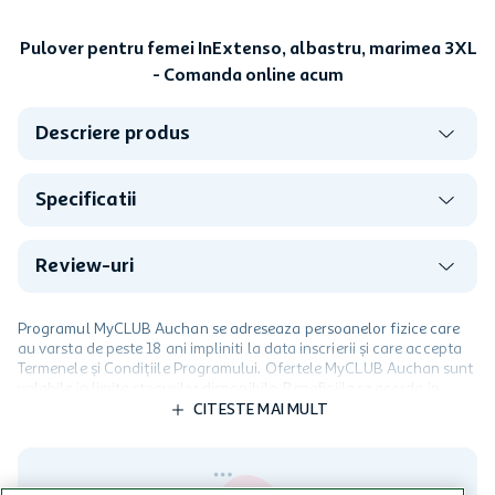
Pulover pentru femei InExtenso, albastru, marimea 3XL
- Comanda online acum
Descriere produs
Specificatii
Review-uri
Programul MyCLUB Auchan se adreseaza persoanelor fizice care
au varsta de peste 18 ani impliniti la data inscrierii și care accepta
Termenele și Condițiile Programului. Ofertele MyCLUB Auchan sunt
valabile in limita stocurilor disponibile. Beneficiile se acorda in
limita a 12 unitati / card client o singura data in perioada promotiei.
CITESTE MAI MULT
Cardul poate fi utilizat doar in legatura cu magazinele Auchan
participante și pentru acțiuni promotionale indicate de Auchan si
nu poate fi utilizat in legatura cu alti comercianți sau pentru alte
activitati in afara celor mentionate in Termene si Conditii. Auchan