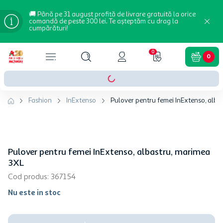
🚚 Până pe 31 august profită de livrare gratuită la orice
comandă de peste 300 lei. Te așteptăm cu drag la
cumpărături!
0
0
Fashion
InExtenso
Pulover pentru femei InExtenso, alba
Pulover pentru femei InExtenso, albastru, marimea
3XL
Cod produs
:
367154
Nu este in stoc