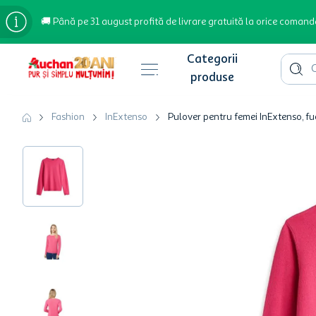
🚚 Până pe 31 august profită de livrare gratuită la orice comand
Cauta 
Căutări populare
Fashion
InExtenso
Pulover pentru femei InExtenso, f
bere
cafea
inghetata
apa plata
cafea boabe
troler
garden star