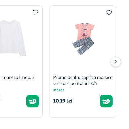
e, maneca lunga, 3
Pijama pentru copii cu maneca
scurta si pantaloni 3/4
In stoc
i
10
,
19
lei