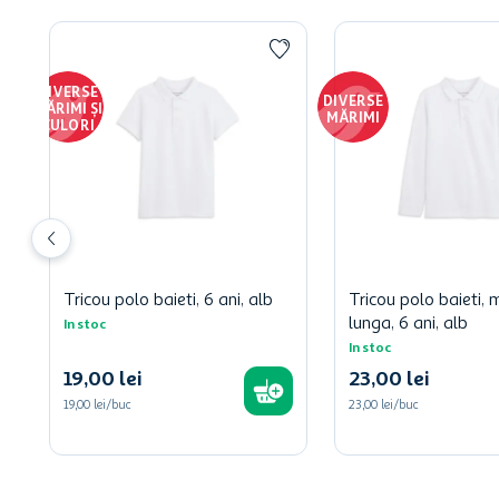
DIVERSE
DIVERSE
MĂRIMI ȘI
MĂRIMI
CULORI
Tricou polo baieti, 6 ani, alb
Tricou polo baieti,
lunga, 6 ani, alb
In stoc
In stoc
19
,
00
lei
23
,
00
lei
19,00 lei/buc
23,00 lei/buc