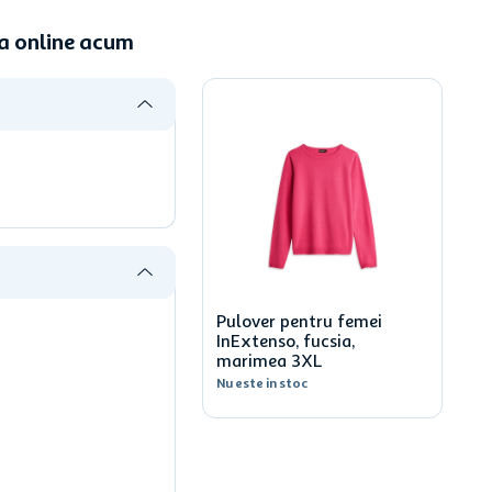
a online acum
Pulover pentru femei
InExtenso, fucsia,
marimea 3XL
Nu este in stoc