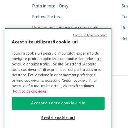
Plata in rate - Oney
Sus
Emitere Factura
Tur
Dezabonare comunicare comerciala
Rom
Continuă fără a accepta
Ret
Acest site utilizează cookie-uri
Folosim cookie-uri pentru a îmbunătăți experiența de
navigare, pentru a optimiza campaniile de marketing și
pentru a analiza traficul pe site. Selectând „Acceptă
toate cookie-urile”, îți exprimi acordul pentru utilizarea
acestora. Poți gestiona în orice moment preferințele
privind cookie-urile, accesând "Setări cookie-uri", iar
pentru a afla mai multe detalii, vizitează secțiunea
Politica de cookie-uri
Acceptă toate cookie-urile
Setări cookie-uri
© Copyright Auchan 2026. Toate drepturile rezervate!