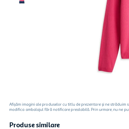
hartie igienica
one two fun
ciocolata
Afișăm imagini ale produselor cu titlu de prezentare și ne strădui
modifica ambalajul fără notificare prealabilă. Prin urmare, nu ne p
Produse similare