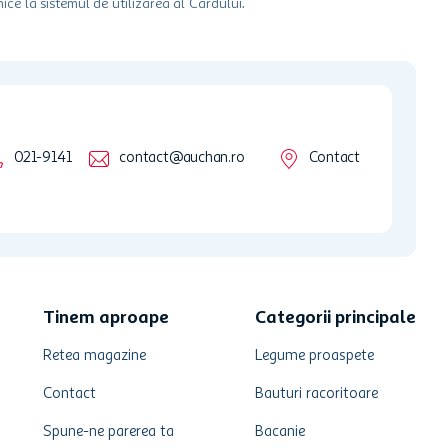
ice la sistemul de utilizarea al Cardului.
021-9141
contact@auchan.ro
Contact
Tinem aproape
Categorii principale
Retea magazine
Legume proaspete
Contact
Bauturi racoritoare
Spune-ne parerea ta
Bacanie