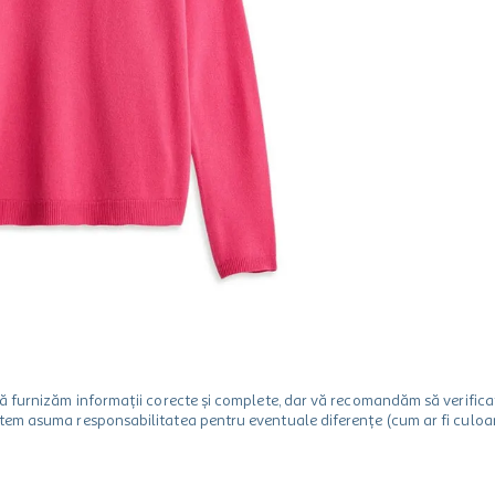
m să furnizăm informații corecte și complete, dar vă recomandăm să verif
utem asuma responsabilitatea pentru eventuale diferențe (cum ar fi culoare