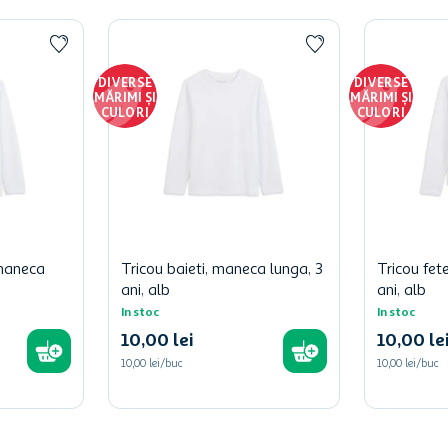
DIVERSE
DIVERSE
MĂRIMI ȘI
MĂRIMI ȘI
CULORI
CULORI
 maneca
Tricou baieti, maneca lunga, 3
Tricou fet
ani, alb
ani, alb
In stoc
In stoc
10
,
00
lei
10
,
00
le
10,00 lei/buc
10,00 lei/buc