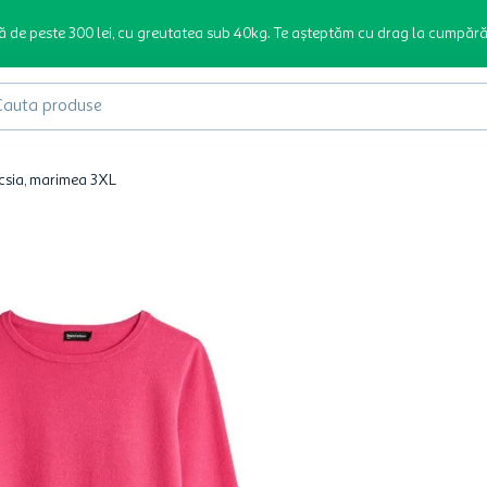
ă de peste 300 lei, cu greutatea sub 40kg. Te așteptăm cu drag la cumpără
produse
ucsia, marimea 3XL