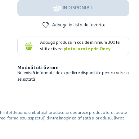
INDISPONIBIL
Adauga in lista de favorite
Adauga produse in cos de minimum
300
lei
si iti activezi
plata in rate prin Oney
Modalitati livrare
Nu există informații de expediere disponibile pentru adresa
selectată
icați întotdeauna ambalajul produsului deoarece producătorul poate
a, forma sau aspectul) dintre imaginea afișată și produsul livrat.