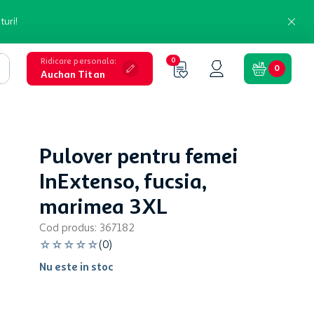
turi!
Ridicare personala
:
0
0
Auchan Titan
Pulover pentru femei
InExtenso, fucsia,
marimea 3XL
Cod produs
:
367182
☆
☆
☆
☆
☆
(
0
)
Nu este in stoc