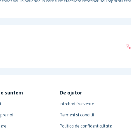
spendat sau in perioada in care sunt efectuate intretineri sau reparatii tehn
ne suntem
De ajutor
i
Intrebari frecvente
pre noi
Termeni si conditii
iere
Politica de confidentialitate