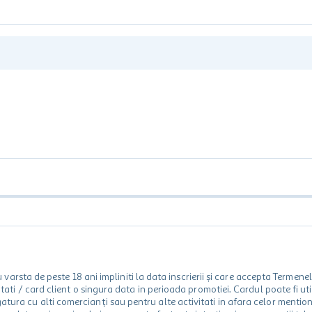
rsta de peste 18 ani impliniti la data inscrierii și care accepta Termene
 unitati / card client o singura data in perioada promotiei. Cardul poate fi
egatura cu alti comercianți sau pentru alte activitati in afara celor ment