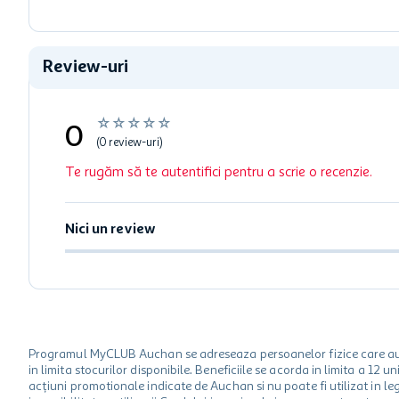
Review-uri
☆
☆
☆
☆
☆
0
(0 review-uri)
Te rugăm să te autentifici pentru a scrie o recenzie.
Nici un review
Programul MyCLUB Auchan se adreseaza persoanelor fizice care au va
in limita stocurilor disponibile. Beneficiile se acorda in limita a 12
acțiuni promotionale indicate de Auchan si nu poate fi utilizat in l