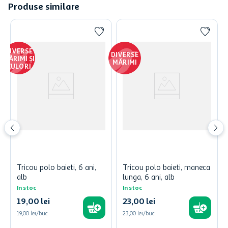
Produse similare
DIVERSE
DIVERSE
MĂRIMI ȘI
MĂRIMI
CULORI
Tricou polo baieti, 6 ani,
Tricou polo baieti, maneca
alb
lunga, 6 ani, alb
In stoc
In stoc
19
,
00
lei
23
,
00
lei
19,00 lei/buc
23,00 lei/buc