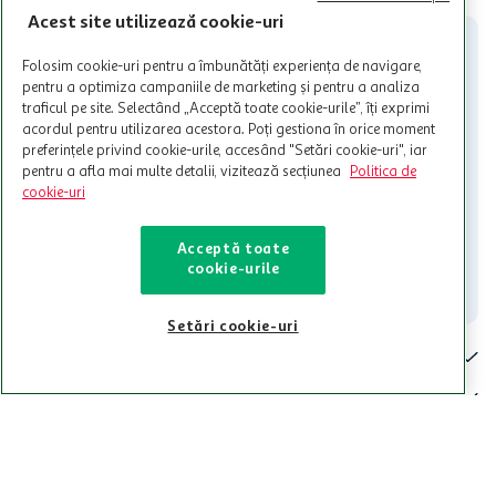
participante și pentru acțiuni promotionale indicate de Auchan si
Acest site utilizează cookie-uri
nu poate fi utilizat in legatura cu alti comercianți sau pentru alte
activitati in afara celor mentionate in Termene si Conditii. Auchan
Folosim cookie-uri pentru a îmbunătăți experiența de navigare,
nu raspunde pentru imposibilitatea utilizarii Cardului in perioada in
pentru a optimiza campaniile de marketing și pentru a analiza
care aceste este suspendat sau in perioada in care sunt efectuate
traficul pe site. Selectând „Acceptă toate cookie-urile”, îți exprimi
intretineri sau reparatii tehnice la sistemul de utilizarea al Cardului.
acordul pentru utilizarea acestora. Poți gestiona în orice moment
preferințele privind cookie-urile, accesând "Setări cookie-uri", iar
Contacteaza-ne!
pentru a afla mai multe detalii, vizitează secțiunea
Politica de
Iti stam mereu la dispozitie.
cookie-uri
021-9141
contact@auchan.ro
Acceptă toate
cookie-urile
Contact
Setări cookie-uri
Pentru tine
Cine suntem
De ajutor
Tinem aproape