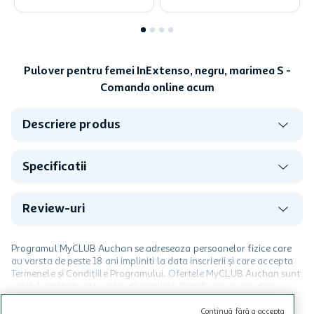
Pulover pentru femei InExtenso, negru, marimea S -
Comanda online acum
Descriere produs
Specificatii
Review-uri
Programul MyCLUB Auchan se adreseaza persoanelor fizice care
au varsta de peste 18 ani impliniti la data inscrierii și care accepta
Termenele și Condițiile Programului. Ofertele MyCLUB Auchan sunt
valabile in limita stocurilor disponibile. Beneficiile se acorda in
limita a 12 unitati / card client o singura data in perioada promotiei.
CITESTE MAI MULT
Cardul poate fi utilizat doar in legatura cu magazinele Auchan
Continuă fără a accepta