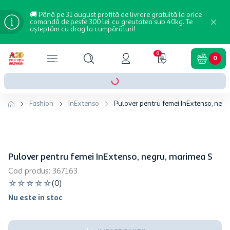
🚚 Până pe 31 august profită de livrare gratuită la orice
comandă de peste 300 lei, cu greutatea sub 40kg. Te
așteptăm cu drag la cumpărături!
0
0
Fashion
InExtenso
Pulover pentru femei InExtenso, negr
Pulover pentru femei InExtenso, negru, marimea S
Cod produs
:
367163
☆
☆
☆
☆
☆
(
0
)
Nu este in stoc