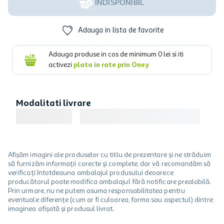
INDISPONIBIL
Adauga in lista de favorite
Adauga produse in cos de minimum
0
lei si iti
activezi
plata in rate prin Oney
Modalitati livrare
Afișăm imagini ale produselor cu titlu de prezentare și ne străduim
să furnizăm informații corecte și complete, dar vă recomandăm să
verificați întotdeauna ambalajul produsului deoarece
producătorul poate modifica ambalajul fără notificare prealabilă.
Prin urmare, nu ne putem asuma responsabilitatea pentru
eventuale diferențe (cum ar fi culoarea, forma sau aspectul) dintre
imaginea afișată și produsul livrat.