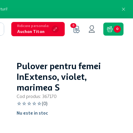
turi!
Ridicare personala
:
0
0
Auchan Titan
Pulover pentru femei
InExtenso, violet,
marimea S
Cod produs
:
367170
☆
☆
☆
☆
☆
(
0
)
Nu este in stoc