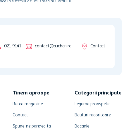
ice la sistemul de utilizarea al Cardului.
021-9141
contact@auchan.ro
Contact
Tinem aproape
Categorii principale
Retea magazine
Legume proaspete
Contact
Bauturi racoritoare
Spune-ne parerea ta
Bacanie