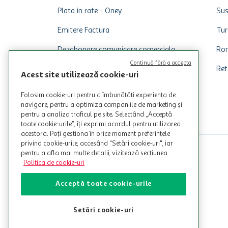
Plata in rate - Oney
Sus
Emitere Factura
Tur
Dezabonare comunicare comerciala
Rom
Continuă fără a accepta
Ret
Acest site utilizează cookie-uri
Folosim cookie-uri pentru a îmbunătăți experiența de
navigare, pentru a optimiza campaniile de marketing și
pentru a analiza traficul pe site. Selectând „Acceptă
toate cookie-urile”, îți exprimi acordul pentru utilizarea
acestora. Poți gestiona în orice moment preferințele
privind cookie-urile, accesând "Setări cookie-uri", iar
pentru a afla mai multe detalii, vizitează secțiunea
Politica de cookie-uri
Acceptă toate cookie-urile
Setări cookie-uri
© Copyright Auchan 2026. Toate drepturile rezervate!