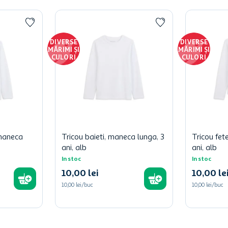
DIVERSE
DIVERSE
MĂRIMI ȘI
MĂRIMI ȘI
CULORI
CULORI
 maneca
Tricou baieti, maneca lunga, 3
Tricou fet
ani, alb
ani, alb
In stoc
In stoc
10
,
00
lei
10
,
00
le
10,00 lei/buc
10,00 lei/buc