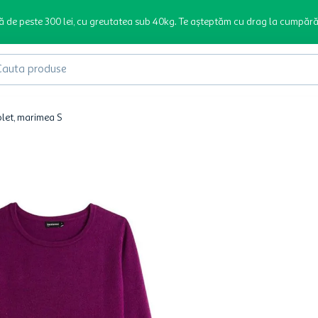
ă de peste 300 lei, cu greutatea sub 40kg. Te așteptăm cu drag la cumpără
produse
olet, marimea S