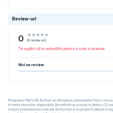
Review-uri
☆
☆
☆
☆
☆
0
(0 review-uri)
Te rugăm să te autentifici pentru a scrie o recenzie.
Nici un review
Programul MyCLUB Auchan se adreseaza persoanelor fizice care au va
in limita stocurilor disponibile. Beneficiile se acorda in limita a 12
acțiuni promotionale indicate de Auchan si nu poate fi utilizat in l