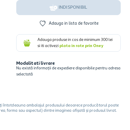
INDISPONIBIL
Adauga in lista de favorite
Adauga produse in cos de minimum
300
lei
si iti activezi
plata in rate prin Oney
Modalitati livrare
Nu există informații de expediere disponibile pentru adresa
selectată
icați întotdeauna ambalajul produsului deoarece producătorul poate
a, forma sau aspectul) dintre imaginea afișată și produsul livrat.