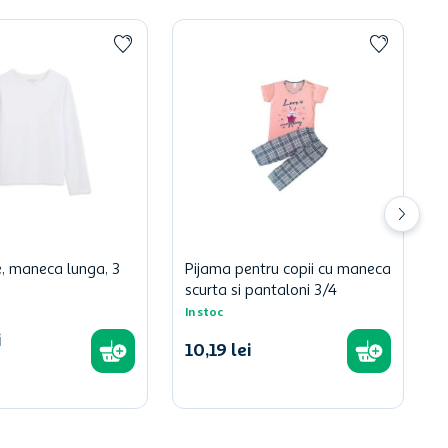
e, maneca lunga, 3
Pijama pentru copii cu maneca
scurta si pantaloni 3/4
In stoc
i
10
,
19
lei