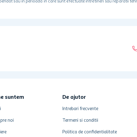
spendat sau in perioada in care sunt efectuate intretineri sau reparatii tehn
ne suntem
De ajutor
i
Intrebari frecvente
pre noi
Termeni si conditii
iere
Politica de confidentialitate