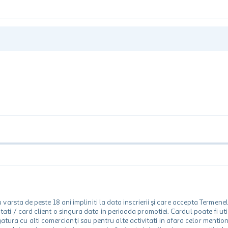
rsta de peste 18 ani impliniti la data inscrierii și care accepta Termene
 unitati / card client o singura data in perioada promotiei. Cardul poate fi
egatura cu alti comercianți sau pentru alte activitati in afara celor ment