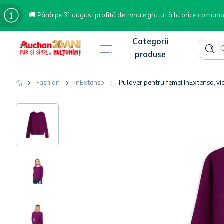
🚚 Până pe 31 august profită de livrare gratuită la orice comand
Cauta 
Căutări populare
Fashion
InExtenso
Pulover pentru femei InExtenso, vi
bere
cafea
inghetata
apa plata
cafea boabe
troler
garden star