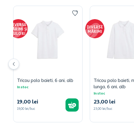
DIVERSE
DIVERSE
MĂRIMI ȘI
MĂRIMI
CULORI
Tricou polo baieti, 6 ani, alb
Tricou polo baieti,
lunga, 6 ani, alb
In stoc
In stoc
19
,
00
lei
23
,
00
lei
19,00 lei/buc
23,00 lei/buc