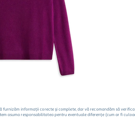
m să furnizăm informații corecte și complete, dar vă recomandăm să verif
utem asuma responsabilitatea pentru eventuale diferențe (cum ar fi culoare