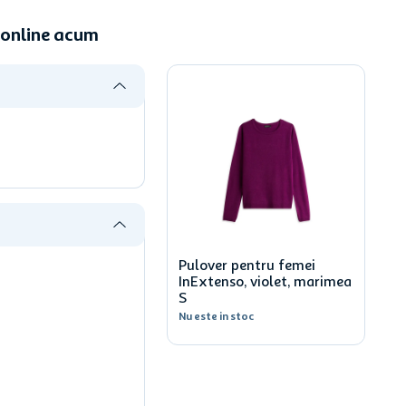
 online acum
Pulover pentru femei
InExtenso, violet, marimea
S
Nu este in stoc