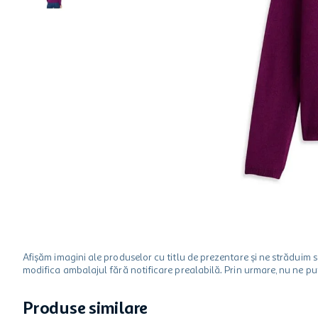
hartie igienica
ciocolata
lapte
Afișăm imagini ale produselor cu titlu de prezentare și ne strădui
modifica ambalajul fără notificare prealabilă. Prin urmare, nu ne p
Produse similare