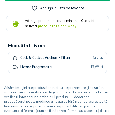
Adauga in lista de favorite
Adauga produse in cos de minimum
0
lei si iti
activezi
plata in rate prin Oney
Modalitati livrare
Click & Collect Auchan - Titan
Gratuit
Livrare Programata
19
,
99
lei
Afișăm imagini ale produselor cu titlu de prezentare și ne străduim
să furnizăm informații corecte și complete, dar vă recomandăm să
verificați întotdeauna ambalajul produsului deoarece
producătorul poate modifica ambalajul fără notificare prealabilă.
Prin urmare, nu ne putem asuma responsabilitatea pentru
eventuale diferențe (cum ar fi culoarea, forma sau aspectul) dintre