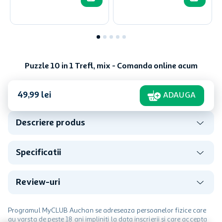
Puzzle 10 in 1 Trefl, mix - Comanda online acum
49
,
99
lei
ADAUGA
Descriere produs
Specificatii
Review-uri
Programul MyCLUB Auchan se adreseaza persoanelor fizice care
au varsta de peste 18 ani impliniti la data inscrierii și care accepta