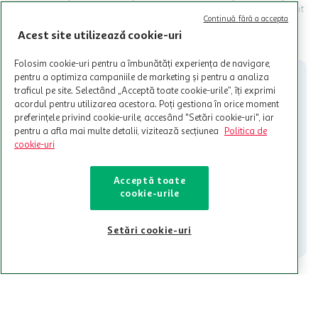
Termenele și Condițiile Programului. Ofertele MyCLUB Auchan sunt
Continuă fără a accepta
valabile in limita stocurilor disponibile. Beneficiile se acorda in
limita a 12 unitati / card client o singura data in perioada promotiei.
Acest site utilizează cookie-uri
CITESTE MAI MULT
Cardul poate fi utilizat doar in legatura cu magazinele Auchan
participante și pentru acțiuni promotionale indicate de Auchan si
Folosim cookie-uri pentru a îmbunătăți experiența de navigare,
nu poate fi utilizat in legatura cu alti comercianți sau pentru alte
pentru a optimiza campaniile de marketing și pentru a analiza
activitati in afara celor mentionate in Termene si Conditii. Auchan
traficul pe site. Selectând „Acceptă toate cookie-urile”, îți exprimi
nu raspunde pentru imposibilitatea utilizarii Cardului in perioada in
acordul pentru utilizarea acestora. Poți gestiona în orice moment
care aceste este suspendat sau in perioada in care sunt efectuate
preferințele privind cookie-urile, accesând "Setări cookie-uri", iar
intretineri sau reparatii tehnice la sistemul de utilizarea al Cardului.
pentru a afla mai multe detalii, vizitează secțiunea
Politica de
cookie-uri
Contacteaza-ne!
Iti stam mereu la dispozitie.
Acceptă toate
cookie-urile
021-9141
contact@auchan.ro
Contact
Setări cookie-uri
Pentru tine
Cine suntem