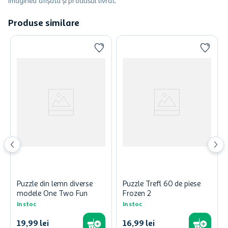
imaginea afișată și produsul livrat.
Produse similare
Puzzle din lemn diverse
Puzzle Trefl 60 de piese
modele One Two Fun
Frozen 2
In stoc
In stoc
19
,
99
lei
16
,
99
lei