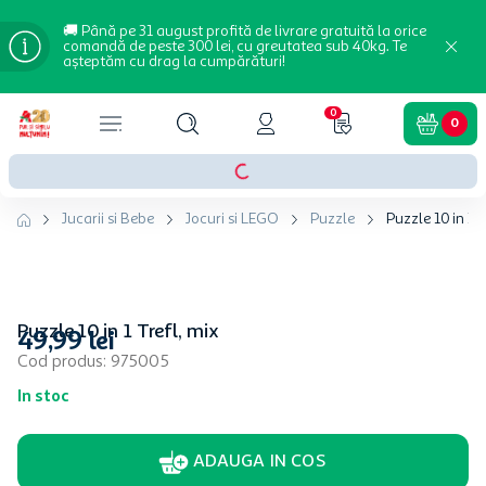
🚚 Până pe 31 august profită de livrare gratuită la orice
comandă de peste 300 lei, cu greutatea sub 40kg. Te
așteptăm cu drag la cumpărături!
0
0
Jucarii si Bebe
Jocuri si LEGO
Puzzle
Puzzle 10 in 1 T
Puzzle 10 in 1 Trefl, mix
49
,
99
lei
Cod produs
:
975005
In stoc
ADAUGA IN COS