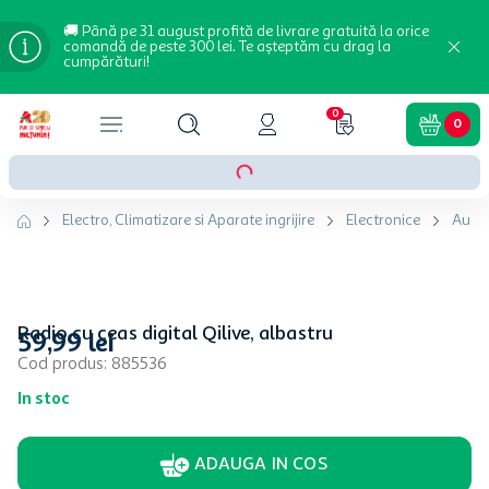
🚚 Până pe 31 august profită de livrare gratuită la orice
comandă de peste 300 lei. Te așteptăm cu drag la
cumpărături!
0
0
Electro, Climatizare si Aparate ingrijire
Electronice
Audi
Radio cu ceas digital Qilive, albastru
59
,
99
lei
Cod produs
:
885536
In stoc
ADAUGA IN COS