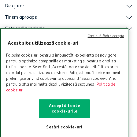
De ajutor
Tinem aproape
Categorii principale
Continuă fără a accepta
Intra acum in aplicatia Auchan
Acest site utilizează cookie-uri
Folosim cookie-uri pentru a îmbunătăți experiența de navigare,
pentru a optimiza campaniile de marketing și pentru a analiza
traficul pe site. Selectând „Acceptă toate cookie-urile”, îți exprimi
acordul pentru utilizarea acestora. Poți gestiona în orice moment
preferințele privind cookie-urile, accesând "Setări cookie-uri", iar
pentru a afla mai multe detalii, vizitează secțiunea
Politica de
cookie-uri
Acceptă toate
cookie-urile
© Copyright Auchan 2026. Toate drepturile rezervate!
Setări cookie-uri
Powered by