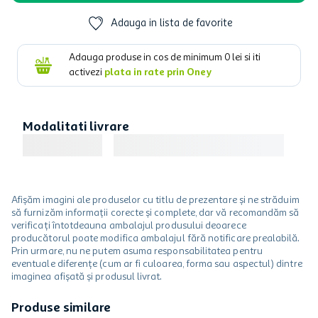
Adauga in lista de favorite
Adauga produse in cos de minimum
0
lei si iti
activezi
plata in rate prin Oney
Modalitati livrare
Afișăm imagini ale produselor cu titlu de prezentare și ne străduim
să furnizăm informații corecte și complete, dar vă recomandăm să
verificați întotdeauna ambalajul produsului deoarece
producătorul poate modifica ambalajul fără notificare prealabilă.
Prin urmare, nu ne putem asuma responsabilitatea pentru
eventuale diferențe (cum ar fi culoarea, forma sau aspectul) dintre
imaginea afișată și produsul livrat.
Produse similare