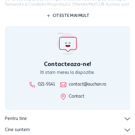
Termenele și Condițiile Programului. Ofertele MyCLUB Auchan sunt
valabile in limita stocurilor disponibile. Beneficiile se acorda in
limita a 12 unitati / card client o singura data in perioada promotiei.
CITESTE MAI MULT
Cardul poate fi utilizat doar in legatura cu magazinele Auchan
participante și pentru acțiuni promotionale indicate de Auchan si
nu poate fi utilizat in legatura cu alti comercianți sau pentru alte
activitati in afara celor mentionate in Termene si Conditii. Auchan
nu raspunde pentru imposibilitatea utilizarii Cardului in perioada in
care aceste este suspendat sau in perioada in care sunt efectuate
intretineri sau reparatii tehnice la sistemul de utilizarea al Cardului.
Contacteaza-ne!
Iti stam mereu la dispozitie.
021-9141
contact@auchan.ro
Contact
Pentru tine
Cine suntem