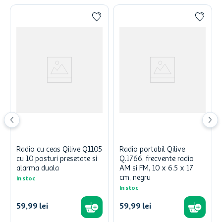
Radio cu ceas Qilive Q1105
Radio portabil Qilive
cu 10 posturi presetate si
Q.1766, frecvente radio
alarma duala
AM si FM, 10 x 6.5 x 17
cm, negru
In stoc
In stoc
59
,
99
lei
59
,
99
lei