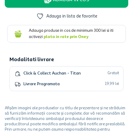
ADAUGA IN COS
Adauga in lista de favorite
Adauga produse in cos de minimum
300
lei si iti
activezi
plata in rate prin Oney
Modalitati livrare
Click & Collect Auchan - Titan
Gratuit
Livrare Programata
19
,
99
lei
Afișăm imagini ale produselor cu titlu de prezentare și ne străduim
să furnizăm informații corecte și complete, dar vă recomandăm să
verificați întotdeauna ambalajul produsului deoarece
producătorul poate modifica ambalajul fără notificare prealabilă.
Prin urmare, nu ne putem asuma responsabilitatea pentru