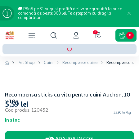
🚚 Până pe 31 august profită de livrare gratuită la orice
comandă de peste 300 lei. Te așteptăm cu drag la
cumpărături!
0
0
Pet Shop
Caini
Recompense caine
Recompensa stick
Recompensa sticks cu vita pentru caini Auchan, 10
x 10g
5
,
59
lei
Cod produs
:
120452
55,90 lei/kg
In stoc