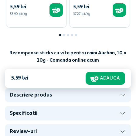
5
,
59
lei
5
,
59
lei
55,90 lei/kg
37,27 lei/kg
Recompensa sticks cu vita pentru caini Auchan, 10 x
10g - Comanda online acum
5
,
59
lei
ADAUGA
Descriere produs
Specificatii
Review-uri