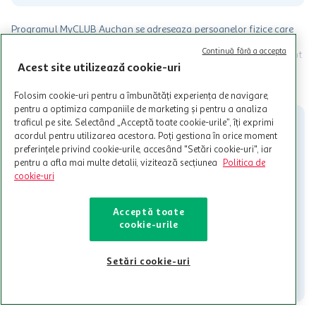
Programul MyCLUB Auchan se adreseaza persoanelor fizice care
au varsta de peste 18 ani impliniti la data inscrierii și care accepta
Continuă fără a accepta
Termenele și Condițiile Programului. Ofertele MyCLUB Auchan sunt
Acest site utilizează cookie-uri
valabile in limita stocurilor disponibile. Beneficiile se acorda in
limita a 12 unitati / card client o singura data in perioada promotiei.
CITESTE MAI MULT
Cardul poate fi utilizat doar in legatura cu magazinele Auchan
Folosim cookie-uri pentru a îmbunătăți experiența de navigare,
participante și pentru acțiuni promotionale indicate de Auchan si
pentru a optimiza campaniile de marketing și pentru a analiza
nu poate fi utilizat in legatura cu alti comercianți sau pentru alte
traficul pe site. Selectând „Acceptă toate cookie-urile”, îți exprimi
activitati in afara celor mentionate in Termene si Conditii. Auchan
acordul pentru utilizarea acestora. Poți gestiona în orice moment
nu raspunde pentru imposibilitatea utilizarii Cardului in perioada in
preferințele privind cookie-urile, accesând "Setări cookie-uri", iar
care aceste este suspendat sau in perioada in care sunt efectuate
pentru a afla mai multe detalii, vizitează secțiunea
Politica de
intretineri sau reparatii tehnice la sistemul de utilizarea al Cardului.
cookie-uri
Contacteaza-ne!
Acceptă toate
Iti stam mereu la dispozitie.
cookie-urile
021-9141
contact@auchan.ro
Setări cookie-uri
Contact