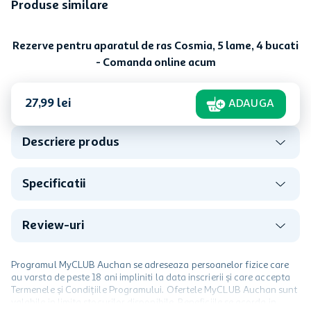
Produse similare
Aparat de ras pentru
Aparat de ras cu 5 lame
barbati Cosmia, 2 lame
Cosmia
In stoc
In stoc
7
,
99
lei
29
,
99
lei
0,80 lei/buc
29,99 lei/buc
Rezerve pentru aparatul de ras Cosmia, 5 lame, 4 bucati
- Comanda online acum
27
,
99
lei
ADAUGA