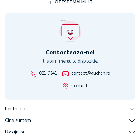
Descriere produs
Specificatii
Review-uri
Programul MyCLUB Auchan se adreseaza persoanelor fizice care
au varsta de peste 18 ani impliniti la data inscrierii și care accepta
Termenele și Condițiile Programului. Ofertele MyCLUB Auchan sunt
valabile in limita stocurilor disponibile. Beneficiile se acorda in
limita a 12 unitati / card client o singura data in perioada promotiei.
CITESTE MAI MULT
Cardul poate fi utilizat doar in legatura cu magazinele Auchan
participante și pentru acțiuni promotionale indicate de Auchan si
nu poate fi utilizat in legatura cu alti comercianți sau pentru alte
activitati in afara celor mentionate in Termene si Conditii. Auchan
nu raspunde pentru imposibilitatea utilizarii Cardului in perioada in
care aceste este suspendat sau in perioada in care sunt efectuate
intretineri sau reparatii tehnice la sistemul de utilizarea al Cardului.