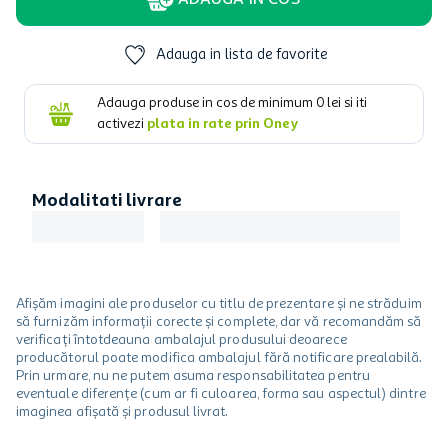
ADAUGA IN COS
Adauga in lista de favorite
Adauga produse in cos de minimum
0
lei si iti
activezi
plata in rate prin Oney
Modalitati livrare
Afișăm imagini ale produselor cu titlu de prezentare și ne străduim
să furnizăm informații corecte și complete, dar vă recomandăm să
verificați întotdeauna ambalajul produsului deoarece
producătorul poate modifica ambalajul fără notificare prealabilă.
Prin urmare, nu ne putem asuma responsabilitatea pentru
eventuale diferențe (cum ar fi culoarea, forma sau aspectul) dintre
imaginea afișată și produsul livrat.