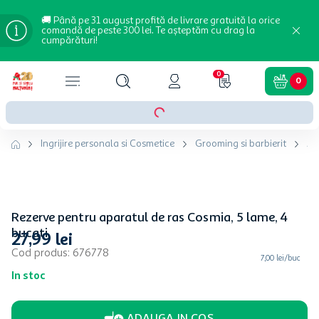
🚚 Până pe 31 august profită de livrare gratuită la orice
comandă de peste 300 lei. Te așteptăm cu drag la
cumpărături!
0
0
Ingrijire personala si Cosmetice
Grooming si barbierit
Ap
Rezerve pentru aparatul de ras Cosmia, 5 lame, 4
bucati
27
,
99
lei
Cod produs
:
676778
7,00 lei/buc
In stoc