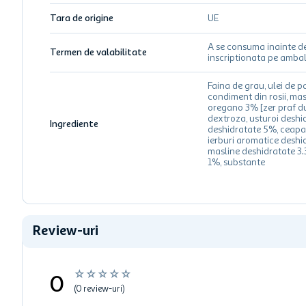
Tara de origine
UE
A se consuma inainte d
Termen de valabilitate
inscriptionata pe ambal
Faina de grau, ulei de pa
condiment din rosii, mas
oregano 3% [zer praf du
dextroza, usturoi deshid
Ingrediente
deshidratate 5%, ceapa
ierburi aromatice deshi
masline deshidratate 3
1%, substante
Review-uri
☆
☆
☆
☆
☆
0
(0 review-uri)