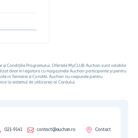
le și Condițiile Programului. Ofertele MyCLUB Auchan sunt valabile
 utilizat doar in legatura cu magazinele Auchan participante și pentru
ionate in Termene si Conditii. Auchan nu raspunde pentru
ice la sistemul de utilizarea al Cardului.
021-9141
contact@auchan.ro
Contact