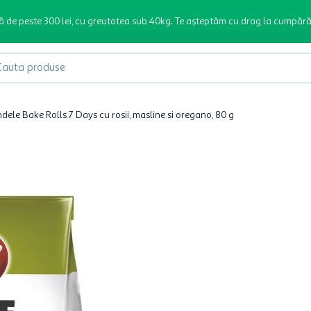
ă de peste 300 lei, cu greutatea sub 40kg. Te așteptăm cu drag la cumpără
produse
dele Bake Rolls 7 Days cu rosii, masline si oregano, 80 g