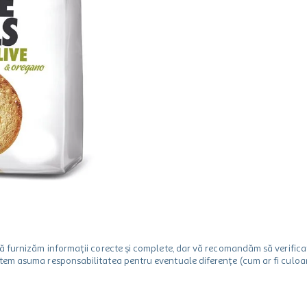
m să furnizăm informații corecte și complete, dar vă recomandăm să verif
utem asuma responsabilitatea pentru eventuale diferențe (cum ar fi culoare