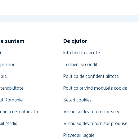
ne suntem
De ajutor
i
Intrebari frecvente
pre noi
Termeni si conditii
iere
Politica de confidentialitate
tenabilitate
Politica privind modulele cookie
ul Romaniei
Setari cookies
ania neimblanzita
Vreau sa devin furnizor servicii
ail Media
Vreau sa devin furnizor produse
Prevederi legale