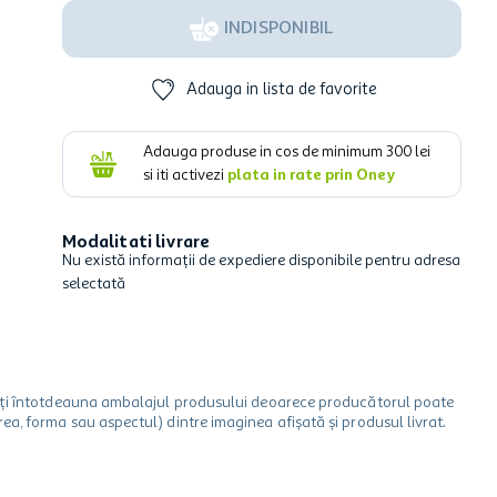
INDISPONIBIL
Adauga in lista de favorite
Adauga produse in cos de minimum
300
lei
si iti activezi
plata in rate prin Oney
Modalitati livrare
Nu există informații de expediere disponibile pentru adresa
selectată
icați întotdeauna ambalajul produsului deoarece producătorul poate
a, forma sau aspectul) dintre imaginea afișată și produsul livrat.