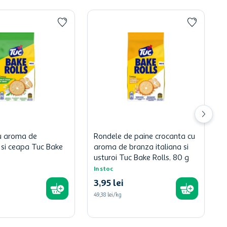
u aroma de
Rondele de paine crocanta cu
si ceapa Tuc Bake
aroma de branza italiana si
g
usturoi Tuc Bake Rolls, 80 g
In stoc
3
,
95
lei
49,38 lei/kg