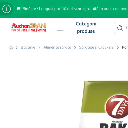
🚚 Până pe 31 august profită de livrare gratuită la orice comand
Cauta 
Căutări populare
Bacanie
Alimente sarate
Saratele si Crackers
Ron
bere
cafea
inghetata
apa plata
cafea boabe
troler
garden star