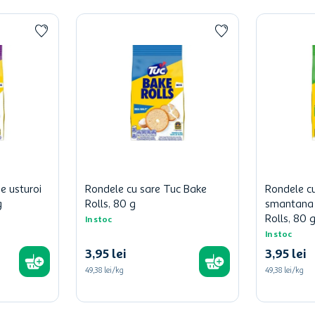
e usturoi
Rondele cu sare Tuc Bake
Rondele c
g
Rolls, 80 g
smantana 
Rolls, 80 
In stoc
In stoc
3
,
95
lei
3
,
95
lei
49,38 lei/kg
49,38 lei/kg