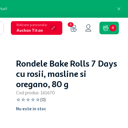
turi!
Ridicare personala
:
0
0
Auchan Titan
Rondele Bake Rolls 7 Days
cu rosii, masline si
oregano, 80 g
Cod produs
:
161670
☆
☆
☆
☆
☆
(
0
)
Nu este in stoc