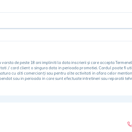
rsta de peste 18 ani impliniti la data inscrierii și care accepta Termene
 unitati / card client o singura data in perioada promotiei. Cardul poate fi
egatura cu alti comercianți sau pentru alte activitati in afara celor ment
spendat sau in perioada in care sunt efectuate intretineri sau reparatii tehn