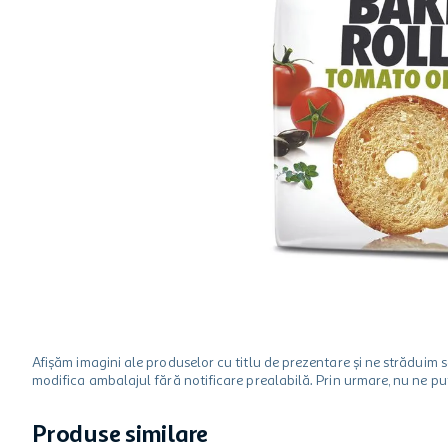
hartie igienica
ciocolata
lapte
Afișăm imagini ale produselor cu titlu de prezentare și ne strădui
modifica ambalajul fără notificare prealabilă. Prin urmare, nu ne p
Produse similare