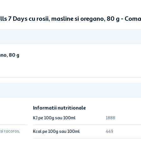
ls 7 Days cu rosii, masline si oregano, 80 g - Co
ano, 80 g
Informatii nutritionale
KJ pe 100g sau 100ml
1888
si racoros,
Kcal pe 100g sau 100ml
449