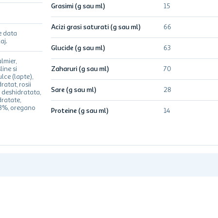
Grasimi (g sau ml)
15
Acizi grasi saturati (g sau ml)
66
e data
aj.
Glucide (g sau ml)
63
lmier,
line si
Zaharuri (g sau ml)
70
lce (lapte),
ratat, rosii
Sare (g sau ml)
28
 deshidratata,
dratate,
.3%, oregano
Proteine (g sau ml)
14