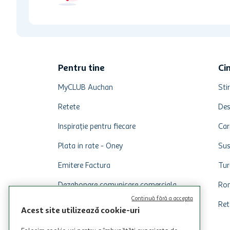
Pentru tine
Ci
MyCLUB Auchan
Stir
Retete
Des
Inspirație pentru fiecare
Car
Plata in rate - Oney
Sus
Emitere Factura
Tur
Dezabonare comunicare comerciala
Rom
Continuă fără a accepta
Ret
Acest site utilizează cookie-uri