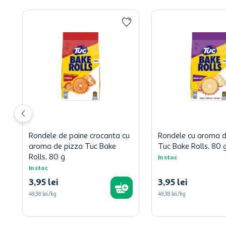
Rondele de paine crocanta cu
Rondele cu aroma d
aroma de pizza Tuc Bake
Tuc Bake Rolls, 80 
Rolls, 80 g
In stoc
In stoc
3
,
95
lei
3
,
95
lei
49,38 lei/kg
49,38 lei/kg