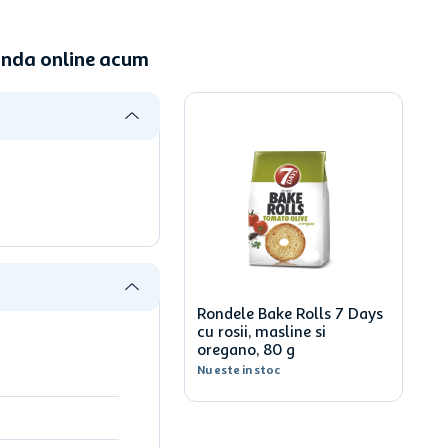
manda online acum
Rondele Bake Rolls 7 Days
cu rosii, masline si
oregano, 80 g
Nu este in stoc