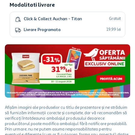
Modalitati livrare
Click & Collect Auchan - Titan
Gratuit
Livrare Programata
19
,
99
lei
Afișăm imagini ale produselor cu titlu de prezentare și ne străduim
să furnizăm informații corecte și complete, dar vă recomandăm să
verificați întotdeauna ambalajul produsului deoarece
producătorul poate modifica ambalajul fără notificare prealabilă.
Prin urmare, nu ne putem asuma responsabilitatea pentru
eventuale diferențe (cum ar fi culoarea, forma sau aspectul) dintre