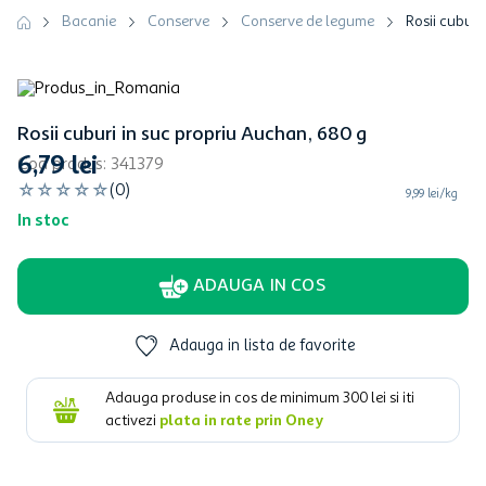
Bacanie
Conserve
Conserve de legume
Rosii cuburi
Rosii cuburi in suc propriu Auchan, 680 g
6
,
79
lei
Cod produs
:
341379
☆
☆
☆
☆
☆
(
0
)
9,99 lei/kg
In stoc
ADAUGA IN COS
Adauga in lista de favorite
Adauga produse in cos de minimum
300
lei si iti
activezi
plata in rate prin Oney