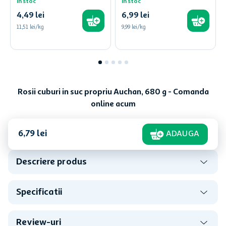
In stoc
In stoc
4
,
49
lei
6
,
99
lei
11,51 lei/kg
9,99 lei/kg
Rosii cuburi in suc propriu Auchan, 680 g - Comanda
online acum
6
,
79
lei
ADAUGA
Descriere produs
Specificatii
Review-uri