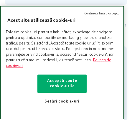
Continuă fără a accepta
Programul MyCLUB Auchan se adreseaza persoanelor fizice care
au varsta de peste 18 ani impliniti la data inscrierii și care accepta
Acest site utilizează cookie-uri
Termenele și Condițiile Programului. Ofertele MyCLUB Auchan sunt
valabile in limita stocurilor disponibile. Beneficiile se acorda in
Folosim cookie-uri pentru a îmbunătăți experiența de navigare,
limita a 12 unitati / card client o singura data in perioada promotiei.
CITESTE MAI MULT
pentru a optimiza campaniile de marketing și pentru a analiza
Cardul poate fi utilizat doar in legatura cu magazinele Auchan
traficul pe site. Selectând „Acceptă toate cookie-urile”, îți exprimi
participante și pentru acțiuni promotionale indicate de Auchan si
acordul pentru utilizarea acestora. Poți gestiona în orice moment
nu poate fi utilizat in legatura cu alti comercianți sau pentru alte
preferințele privind cookie-urile, accesând "Setări cookie-uri", iar
activitati in afara celor mentionate in Termene si Conditii. Auchan
pentru a afla mai multe detalii, vizitează secțiunea
Politica de
nu raspunde pentru imposibilitatea utilizarii Cardului in perioada in
cookie-uri
care aceste este suspendat sau in perioada in care sunt efectuate
intretineri sau reparatii tehnice la sistemul de utilizarea al Cardului.
Acceptă toate
Contacteaza-ne!
cookie-urile
Iti stam mereu la dispozitie.
Setări cookie-uri
021-9141
contact@auchan.ro
Contact