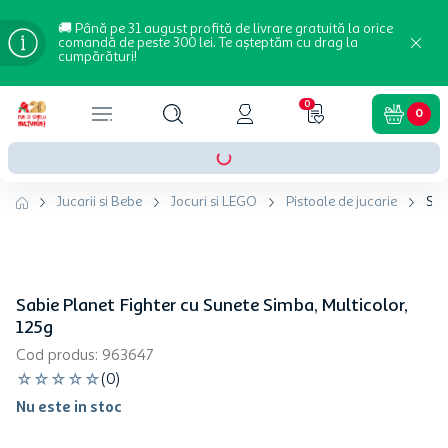
🚚 Până pe 31 august profită de livrare gratuită la orice
comandă de peste 300 lei. Te așteptăm cu drag la
cumpărături!
0
0
Jucarii si Bebe
Jocuri si LEGO
Pistoale de jucarie
Sab
Sabie Planet Fighter cu Sunete Simba, Multicolor,
125g
Cod produs
:
963647
☆
☆
☆
☆
☆
(
0
)
Nu este in stoc