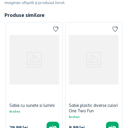
imaginea afișată și produsul livrat.
Produse similare
Sabie cu sunete si lumini
Sabie plastic diverse culori
One Two Fun
In stoc
In stoc
29
,
99
lei
9
,
99
lei