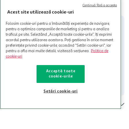
valabile in limita stocurilor disponibile. Beneficiile se acorda in
limita a 12 unitati / card client o singura data in perioada promotiei.
CITESTE MAI MULT
Continuă fără a accepta
Cardul poate fi utilizat doar in legatura cu magazinele Auchan
Acest site utilizează cookie-uri
participante și pentru acțiuni promotionale indicate de Auchan si
nu poate fi utilizat in legatura cu alti comercianți sau pentru alte
Folosim cookie-uri pentru a îmbunătăți experiența de navigare,
activitati in afara celor mentionate in Termene si Conditii. Auchan
pentru a optimiza campaniile de marketing și pentru a analiza
nu raspunde pentru imposibilitatea utilizarii Cardului in perioada in
traficul pe site. Selectând „Acceptă toate cookie-urile”, îți exprimi
care aceste este suspendat sau in perioada in care sunt efectuate
acordul pentru utilizarea acestora. Poți gestiona în orice moment
intretineri sau reparatii tehnice la sistemul de utilizarea al Cardului.
preferințele privind cookie-urile, accesând "Setări cookie-uri", iar
pentru a afla mai multe detalii, vizitează secțiunea
Politica de
Contacteaza-ne!
cookie-uri
Iti stam mereu la dispozitie.
Acceptă toate
021-9141
contact@auchan.ro
cookie-urile
Contact
Setări cookie-uri
Pentru tine
Cine suntem
De ajutor