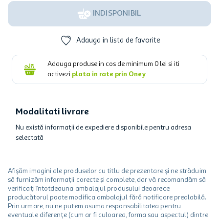
INDISPONIBIL
Adauga in lista de favorite
Adauga produse in cos de minimum
0
lei si iti
activezi
plata in rate prin Oney
Modalitati livrare
Nu există informații de expediere disponibile pentru adresa
selectată
Afișăm imagini ale produselor cu titlu de prezentare și ne străduim
să furnizăm informații corecte și complete, dar vă recomandăm să
verificați întotdeauna ambalajul produsului deoarece
producătorul poate modifica ambalajul fără notificare prealabilă.
Prin urmare, nu ne putem asuma responsabilitatea pentru
eventuale diferențe (cum ar fi culoarea, forma sau aspectul) dintre