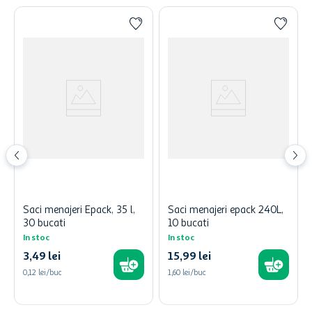
Saci menajeri Epack, 35 l,
Saci menajeri epack 240L,
30 bucati
10 bucati
In stoc
In stoc
3
,
49
lei
15
,
99
lei
0,12 lei/buc
1,60 lei/buc