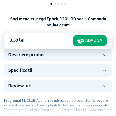
Saci menajeri negri Epack, 120L, 10 saci - Comanda
online acum
8
,
39
lei
ADAUGA
Descriere produs
Specificatii
Review-uri
Programul MyCLUB Auchan se adreseaza persoanelor fizice care
au varsta de peste 18 ani impliniti la data inscrierii și care accepta
Termenele și Condițiile Programului. Ofertele MyCLUB Auchan sunt
valabile in limita stocurilor disponibile. Beneficiile se acorda in