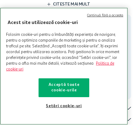
limita a 12 unitati / card client o singura data in perioada promotiei.
CITESTE MAI MULT
Cardul poate fi utilizat doar in legatura cu magazinele Auchan
participante și pentru acțiuni promotionale indicate de Auchan si
Continuă fără a accepta
nu poate fi utilizat in legatura cu alti comercianți sau pentru alte
Acest site utilizează cookie-uri
activitati in afara celor mentionate in Termene si Conditii. Auchan
nu raspunde pentru imposibilitatea utilizarii Cardului in perioada in
Folosim cookie-uri pentru a îmbunătăți experiența de navigare,
care aceste este suspendat sau in perioada in care sunt efectuate
pentru a optimiza campaniile de marketing și pentru a analiza
intretineri sau reparatii tehnice la sistemul de utilizarea al Cardului.
traficul pe site. Selectând „Acceptă toate cookie-urile”, îți exprimi
acordul pentru utilizarea acestora. Poți gestiona în orice moment
Contacteaza-ne!
preferințele privind cookie-urile, accesând "Setări cookie-uri", iar
Iti stam mereu la dispozitie.
pentru a afla mai multe detalii, vizitează secțiunea
Politica de
cookie-uri
021-9141
contact@auchan.ro
Acceptă toate
Contact
cookie-urile
Setări cookie-uri
Pentru tine
Cine suntem
De ajutor