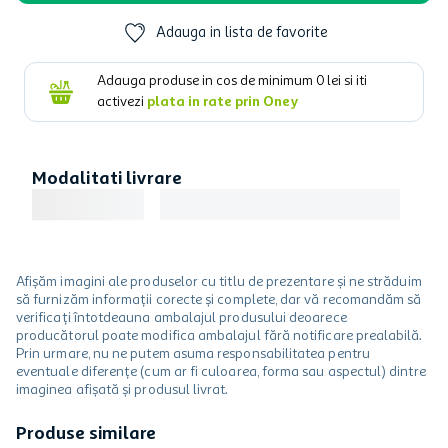
Adauga in lista de favorite
Adauga produse in cos de minimum
0
lei si iti
activezi
plata in rate prin Oney
Modalitati livrare
Afișăm imagini ale produselor cu titlu de prezentare și ne străduim
să furnizăm informații corecte și complete, dar vă recomandăm să
verificați întotdeauna ambalajul produsului deoarece
producătorul poate modifica ambalajul fără notificare prealabilă.
Prin urmare, nu ne putem asuma responsabilitatea pentru
eventuale diferențe (cum ar fi culoarea, forma sau aspectul) dintre
imaginea afișată și produsul livrat.
Produse similare