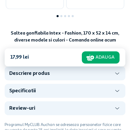
Saltea gonflabila Intex - Fashion, 170 x 52 x 14 cm,
diverse modele si culori - Comanda online acum
17
,
99
lei
ADAUGA
Descriere produs
Specificatii
Review-uri
Programul MyCLUB Auchan se adreseaza persoanelor fizice care
au varsta de peste 18 ani impliniti la data inscrierii și care accepta