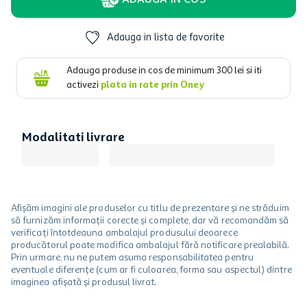
ADAUGA IN COS
Adauga in lista de favorite
Adauga produse in cos de minimum
300
lei si iti
activezi
plata in rate prin Oney
Modalitati livrare
Afișăm imagini ale produselor cu titlu de prezentare și ne străduim
să furnizăm informații corecte și complete, dar vă recomandăm să
verificați întotdeauna ambalajul produsului deoarece
producătorul poate modifica ambalajul fără notificare prealabilă.
Prin urmare, nu ne putem asuma responsabilitatea pentru
eventuale diferențe (cum ar fi culoarea, forma sau aspectul) dintre
imaginea afișată și produsul livrat.