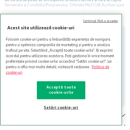
Termenele și Condițiile Programului. Ofertele MyCLUB Auchan sunt
valabile in limita stocurilor disponibile. Beneficiile se acorda in
limita a 12 unitati / card client o singura data in perioada promotiei.
CITESTE MAI MULT
Cardul poate fi utilizat doar in legatura cu magazinele Auchan
Continuă fără a accepta
participante și pentru acțiuni promotionale indicate de Auchan si
Acest site utilizează cookie-uri
nu poate fi utilizat in legatura cu alti comercianți sau pentru alte
activitati in afara celor mentionate in Termene si Conditii. Auchan
Folosim cookie-uri pentru a îmbunătăți experiența de navigare,
nu raspunde pentru imposibilitatea utilizarii Cardului in perioada in
pentru a optimiza campaniile de marketing și pentru a analiza
care aceste este suspendat sau in perioada in care sunt efectuate
traficul pe site. Selectând „Acceptă toate cookie-urile”, îți exprimi
intretineri sau reparatii tehnice la sistemul de utilizarea al Cardului.
acordul pentru utilizarea acestora. Poți gestiona în orice moment
preferințele privind cookie-urile, accesând "Setări cookie-uri", iar
Contacteaza-ne!
pentru a afla mai multe detalii, vizitează secțiunea
Politica de
Iti stam mereu la dispozitie.
cookie-uri
021-9141
contact@auchan.ro
Acceptă toate
cookie-urile
Contact
Setări cookie-uri
Pentru tine
Cine suntem