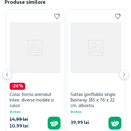
Produse similare
-
26
%
Colac forma animalut
Saltea gonflabila single
Intex, diverse modele si
Bestway, 185 x 76 x 22
culori
cm, albastru
In stoc
In stoc
14
,
99
lei
39
,
99
lei
10
,
99
lei