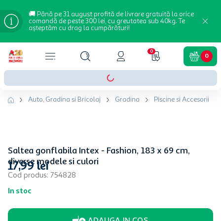
🚚 Până pe 31 august profită de livrare gratuită la orice
comandă de peste 300 lei, cu greutatea sub 40kg. Te
așteptăm cu drag la cumpărături!
0
0
Auto, Gradina si Bricolaj
Gradina
Piscine si Accesorii
Saltea gonflabila Intex - Fashion, 183 x 69 cm,
diverse modele si culori
17
,
99
lei
Cod produs
:
754828
In stoc