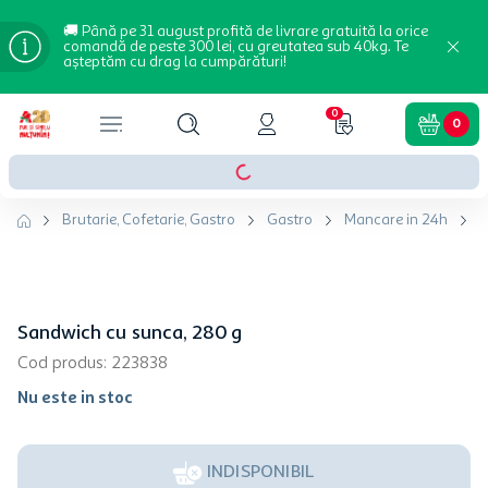
🚚 Până pe 31 august profită de livrare gratuită la orice
comandă de peste 300 lei, cu greutatea sub 40kg. Te
așteptăm cu drag la cumpărături!
0
0
Brutarie, Cofetarie, Gastro
Gastro
Mancare in 24h
S
Sandwich cu sunca, 280 g
Cod produs
:
223838
Nu este in stoc
INDISPONIBIL