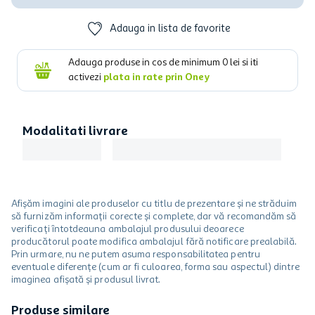
Adauga in lista de favorite
Adauga produse in cos de minimum
0
lei si iti
activezi
plata in rate prin Oney
Modalitati livrare
Afișăm imagini ale produselor cu titlu de prezentare și ne străduim
să furnizăm informații corecte și complete, dar vă recomandăm să
verificați întotdeauna ambalajul produsului deoarece
producătorul poate modifica ambalajul fără notificare prealabilă.
Prin urmare, nu ne putem asuma responsabilitatea pentru
eventuale diferențe (cum ar fi culoarea, forma sau aspectul) dintre
imaginea afișată și produsul livrat.
Produse similare