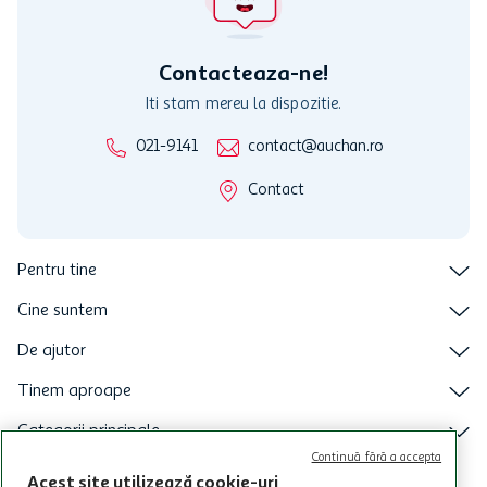
Sandwich cu sunca, 280 g - Comanda online acum
Descriere produs
Specificatii
Review-uri
Programul MyCLUB Auchan se adreseaza persoanelor fizice care
au varsta de peste 18 ani impliniti la data inscrierii și care accepta
Termenele și Condițiile Programului. Ofertele MyCLUB Auchan sunt
valabile in limita stocurilor disponibile. Beneficiile se acorda in
limita a 12 unitati / card client o singura data in perioada promotiei.
CITESTE MAI MULT
Cardul poate fi utilizat doar in legatura cu magazinele Auchan
participante și pentru acțiuni promotionale indicate de Auchan si
Continuă fără a accepta
nu poate fi utilizat in legatura cu alti comercianți sau pentru alte
Acest site utilizează cookie-uri