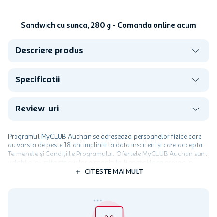
Hartie igienica Auchan 16
role, 3 straturi
In stoc
Monorola de prosoape de
bucatarie Auchan 100 m, 2
straturi
In stoc
10
,
99
lei
25
,
99
lei
0,11 lei/buc
1,62 lei/buc