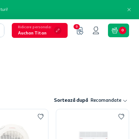
turi!
Ridicare personala
:
0
0
Auchan Titan
Sortează după
Recomandate