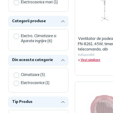
hartie igienica
Electrocasnice mari
(
1
)
ciocolata
lapte
Categorii produse
Electro, Climatizare si
Ventilator de podea
Aparate ingrijire
(
6
)
FN-8261, 45W, timer
telecomanda, alb
Indisponibil
Din aceasta categorie
Vezi similare
Climatizare
(
5
)
Electrocasnice
(
1
)
Tip Produs