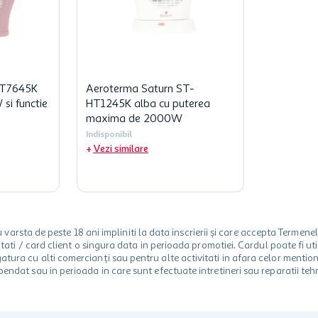
HT7645K
Aeroterma Saturn ST-
si functie
HT1245K alba cu puterea
maxima de 2000W
Indisponibil
Vezi similare
rsta de peste 18 ani impliniti la data inscrierii și care accepta Termene
 unitati / card client o singura data in perioada promotiei. Cardul poate fi
egatura cu alti comercianți sau pentru alte activitati in afara celor ment
spendat sau in perioada in care sunt efectuate intretineri sau reparatii tehn