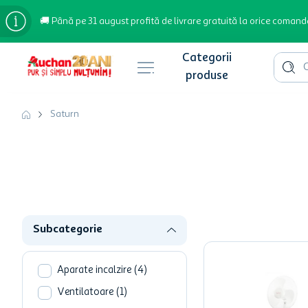
🚚 Până pe 31 august profită de livrare gratuită la orice comand
Cauta 
Căutări populare
Saturn
bere
cafea
inghetata
apa plata
Subcategorie
cafea boabe
troler
Aparate incalzire
(
4
)
garden star
Ventilatoare
(
1
)