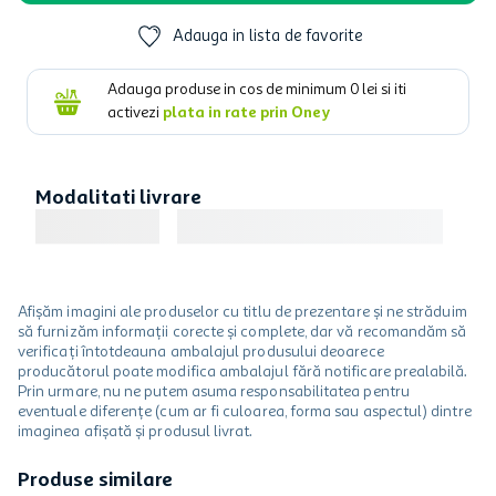
Adauga in lista de favorite
Adauga produse in cos de minimum
0
lei si iti
activezi
plata in rate prin Oney
Modalitati livrare
Afișăm imagini ale produselor cu titlu de prezentare și ne străduim
să furnizăm informații corecte și complete, dar vă recomandăm să
verificați întotdeauna ambalajul produsului deoarece
producătorul poate modifica ambalajul fără notificare prealabilă.
Prin urmare, nu ne putem asuma responsabilitatea pentru
eventuale diferențe (cum ar fi culoarea, forma sau aspectul) dintre
imaginea afișată și produsul livrat.
Produse similare