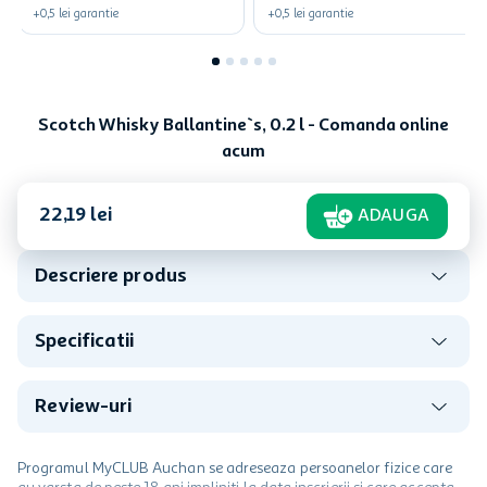
+
0,5
lei
garantie
+
0,5
lei
garantie
Scotch Whisky Ballantine`s, 0.2 l - Comanda online
acum
22
,
19
lei
ADAUGA
Descriere produs
Specificatii
Review-uri
Programul MyCLUB Auchan se adreseaza persoanelor fizice care