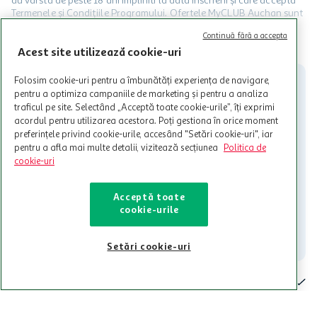
au varsta de peste 18 ani impliniti la data inscrierii și care accepta
Termenele și Condițiile Programului. Ofertele MyCLUB Auchan sunt
valabile in limita stocurilor disponibile. Beneficiile se acorda in
Continuă fără a accepta
limita a 12 unitati / card client o singura data in perioada promotiei.
CITESTE MAI MULT
Cardul poate fi utilizat doar in legatura cu magazinele Auchan
Acest site utilizează cookie-uri
participante și pentru acțiuni promotionale indicate de Auchan si
nu poate fi utilizat in legatura cu alti comercianți sau pentru alte
Folosim cookie-uri pentru a îmbunătăți experiența de navigare,
activitati in afara celor mentionate in Termene si Conditii. Auchan
pentru a optimiza campaniile de marketing și pentru a analiza
nu raspunde pentru imposibilitatea utilizarii Cardului in perioada in
traficul pe site. Selectând „Acceptă toate cookie-urile”, îți exprimi
care aceste este suspendat sau in perioada in care sunt efectuate
acordul pentru utilizarea acestora. Poți gestiona în orice moment
intretineri sau reparatii tehnice la sistemul de utilizarea al Cardului.
preferințele privind cookie-urile, accesând "Setări cookie-uri", iar
pentru a afla mai multe detalii, vizitează secțiunea
Politica de
Contacteaza-ne!
cookie-uri
Iti stam mereu la dispozitie.
Acceptă toate
021-9141
contact@auchan.ro
cookie-urile
Contact
Setări cookie-uri
Pentru tine
Cine suntem