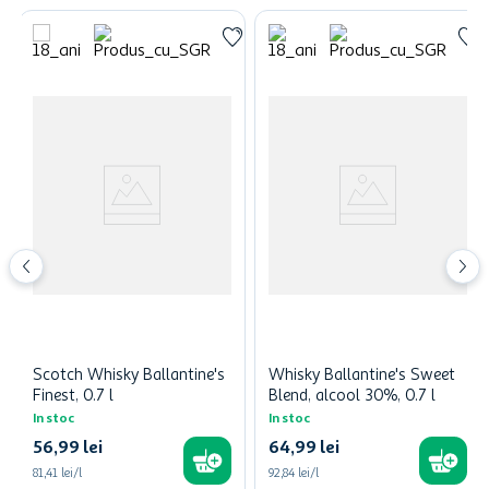
Scotch Whisky Ballantine's
Whisky Ballantine's Sweet
Finest, 0.7 l
Blend, alcool 30%, 0.7 l
In stoc
In stoc
56
,
99
lei
64
,
99
lei
81,41 lei/l
92,84 lei/l