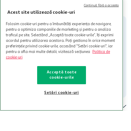
valabile in limita stocurilor disponibile. Beneficiile se acorda in
limita a 12 unitati / card client o singura data in perioada promotiei.
CITESTE MAI MULT
Continuă fără a accepta
Cardul poate fi utilizat doar in legatura cu magazinele Auchan
Acest site utilizează cookie-uri
participante și pentru acțiuni promotionale indicate de Auchan si
nu poate fi utilizat in legatura cu alti comercianți sau pentru alte
Folosim cookie-uri pentru a îmbunătăți experiența de navigare,
activitati in afara celor mentionate in Termene si Conditii. Auchan
pentru a optimiza campaniile de marketing și pentru a analiza
nu raspunde pentru imposibilitatea utilizarii Cardului in perioada in
traficul pe site. Selectând „Acceptă toate cookie-urile”, îți exprimi
care aceste este suspendat sau in perioada in care sunt efectuate
acordul pentru utilizarea acestora. Poți gestiona în orice moment
intretineri sau reparatii tehnice la sistemul de utilizarea al Cardului.
preferințele privind cookie-urile, accesând "Setări cookie-uri", iar
pentru a afla mai multe detalii, vizitează secțiunea
Politica de
Contacteaza-ne!
cookie-uri
Iti stam mereu la dispozitie.
Acceptă toate
021-9141
contact@auchan.ro
cookie-urile
Contact
Setări cookie-uri
Pentru tine
Cine suntem
De ajutor