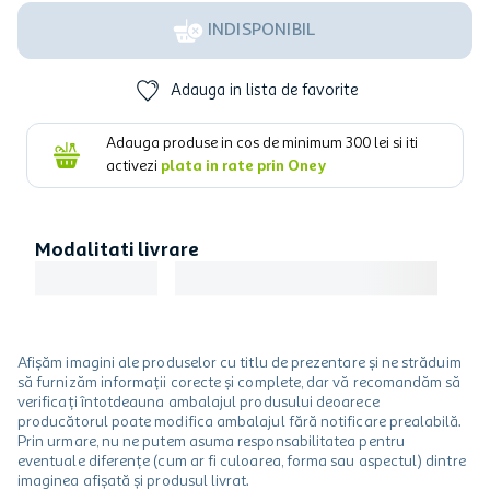
INDISPONIBIL
Adauga in lista de favorite
Adauga produse in cos de minimum
300
lei si iti
activezi
plata in rate prin Oney
Modalitati livrare
Afișăm imagini ale produselor cu titlu de prezentare și ne străduim
să furnizăm informații corecte și complete, dar vă recomandăm să
verificați întotdeauna ambalajul produsului deoarece
producătorul poate modifica ambalajul fără notificare prealabilă.
Prin urmare, nu ne putem asuma responsabilitatea pentru
eventuale diferențe (cum ar fi culoarea, forma sau aspectul) dintre
imaginea afișată și produsul livrat.