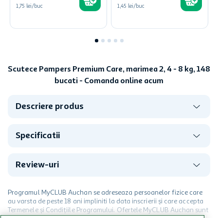
1,75 lei/buc
1,45 lei/buc
Scutece Pampers Premium Care, marimea 2, 4 - 8 kg, 148
bucati - Comanda online acum
Descriere produs
Specificatii
Review-uri
Programul MyCLUB Auchan se adreseaza persoanelor fizice care
au varsta de peste 18 ani impliniti la data inscrierii și care accepta
Termenele și Condițiile Programului. Ofertele MyCLUB Auchan sunt