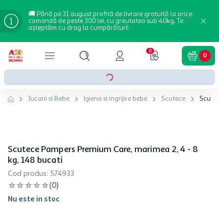
🚚 Până pe 31 august profită de livrare gratuită la orice
comandă de peste 300 lei, cu greutatea sub 40kg. Te
așteptăm cu drag la cumpărături!
0
0
Jucarii si Bebe
Igiena si ingrijire bebe
Scutece
Scutec
Scutece Pampers Premium Care, marimea 2, 4 - 8
kg, 148 bucati
Cod produs
:
574933
☆
☆
☆
☆
☆
(
0
)
Nu este in stoc