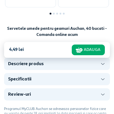
Servetele umede pentru geamuri Auchan, 40 bucati -
Comanda online acum
4
,
49
lei
ADAUGA
Descriere produs
Specificatii
Review-uri
Programul MyCLUB Auchan se adreseaza persoanelor fizice care
au varsta de peste 18 ani impliniti la data inscrierii și care accepta