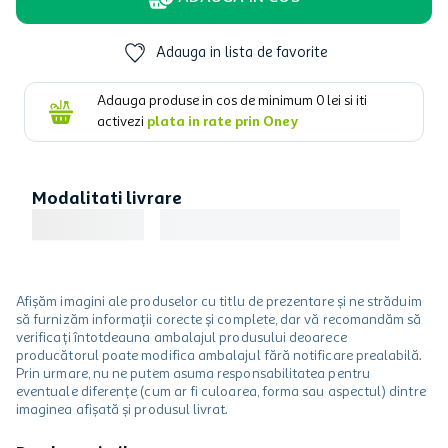
Adauga in lista de favorite
Adauga produse in cos de minimum
0
lei si iti
activezi
plata in rate prin Oney
Modalitati livrare
Afișăm imagini ale produselor cu titlu de prezentare și ne străduim
să furnizăm informații corecte și complete, dar vă recomandăm să
verificați întotdeauna ambalajul produsului deoarece
producătorul poate modifica ambalajul fără notificare prealabilă.
Prin urmare, nu ne putem asuma responsabilitatea pentru
eventuale diferențe (cum ar fi culoarea, forma sau aspectul) dintre
imaginea afișată și produsul livrat.