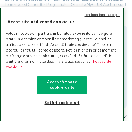
Termenele și Condițiile Programului. Ofertele MyCLUB Auchan sunt
valabile in limita stocurilor disponibile. Beneficiile se acorda in
limita a 12 unitati / card client o singura data in perioada promotiei.
CITESTE MAI MULT
Continuă fără a accepta
Cardul poate fi utilizat doar in legatura cu magazinele Auchan
Acest site utilizează cookie-uri
participante și pentru acțiuni promotionale indicate de Auchan si
nu poate fi utilizat in legatura cu alti comercianți sau pentru alte
Folosim cookie-uri pentru a îmbunătăți experiența de navigare,
activitati in afara celor mentionate in Termene si Conditii. Auchan
pentru a optimiza campaniile de marketing și pentru a analiza
nu raspunde pentru imposibilitatea utilizarii Cardului in perioada in
traficul pe site. Selectând „Acceptă toate cookie-urile”, îți exprimi
care aceste este suspendat sau in perioada in care sunt efectuate
acordul pentru utilizarea acestora. Poți gestiona în orice moment
intretineri sau reparatii tehnice la sistemul de utilizarea al Cardului.
preferințele privind cookie-urile, accesând "Setări cookie-uri", iar
pentru a afla mai multe detalii, vizitează secțiunea
Politica de
Contacteaza-ne!
cookie-uri
Iti stam mereu la dispozitie.
Acceptă toate
021-9141
contact@auchan.ro
cookie-urile
Contact
Setări cookie-uri
Pentru tine
Cine suntem