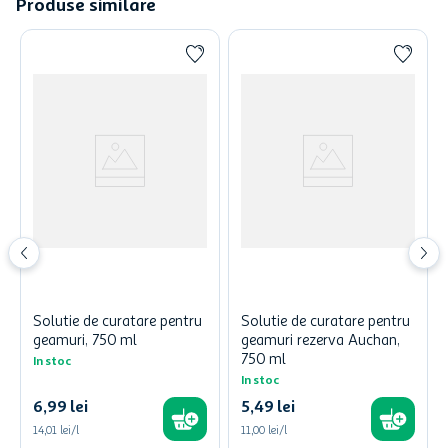
Produse similare
Solutie de curatare pentru
Solutie de curatare pentru
geamuri, 750 ml
geamuri rezerva Auchan,
750 ml
In stoc
In stoc
6
,
99
lei
5
,
49
lei
14,01 lei/l
11,00 lei/l