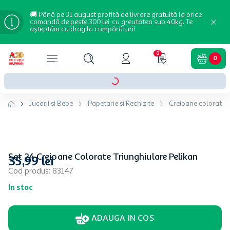
🚚 Până pe 31 august profită de livrare gratuită la orice
comandă de peste 300 lei, cu greutatea sub 40kg. Te
așteptăm cu drag la cumpărături!
0
0
Jucarii si Bebe
Papetarie si Rechizite
Creioane colorate si
Set 24 Creioane Colorate Triunghiulare Pelikan
35
,
99
lei
Cod produs
:
83147
In stoc
ADAUGA IN COS