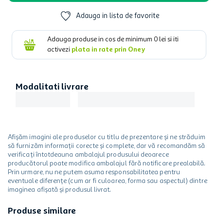
Adauga in lista de favorite
Adauga produse in cos de minimum
0
lei si iti
activezi
plata in rate prin Oney
Modalitati livrare
Afișăm imagini ale produselor cu titlu de prezentare și ne străduim
să furnizăm informații corecte și complete, dar vă recomandăm să
verificați întotdeauna ambalajul produsului deoarece
producătorul poate modifica ambalajul fără notificare prealabilă.
Prin urmare, nu ne putem asuma responsabilitatea pentru
eventuale diferențe (cum ar fi culoarea, forma sau aspectul) dintre
imaginea afișată și produsul livrat.
Produse similare