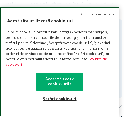
valabile in limita stocurilor disponibile. Beneficiile se acorda in
limita a 12 unitati / card client o singura data in perioada promotiei.
CITESTE MAI MULT
Cardul poate fi utilizat doar in legatura cu magazinele Auchan
Continuă fără a accepta
participante și pentru acțiuni promotionale indicate de Auchan si
Acest site utilizează cookie-uri
nu poate fi utilizat in legatura cu alti comercianți sau pentru alte
activitati in afara celor mentionate in Termene si Conditii. Auchan
Folosim cookie-uri pentru a îmbunătăți experiența de navigare,
nu raspunde pentru imposibilitatea utilizarii Cardului in perioada in
pentru a optimiza campaniile de marketing și pentru a analiza
care aceste este suspendat sau in perioada in care sunt efectuate
traficul pe site. Selectând „Acceptă toate cookie-urile”, îți exprimi
intretineri sau reparatii tehnice la sistemul de utilizarea al Cardului.
acordul pentru utilizarea acestora. Poți gestiona în orice moment
preferințele privind cookie-urile, accesând "Setări cookie-uri", iar
Contacteaza-ne!
pentru a afla mai multe detalii, vizitează secțiunea
Politica de
Iti stam mereu la dispozitie.
cookie-uri
021-9141
contact@auchan.ro
Acceptă toate
cookie-urile
Contact
Setări cookie-uri
Pentru tine
Cine suntem