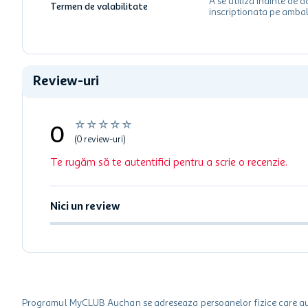
A se utiliza inainte de d
Termen de valabilitate
inscriptionata pe ambal
Review-uri
☆
☆
☆
☆
☆
0
(0 review-uri)
Te rugăm să te autentifici pentru a scrie o recenzie.
Nici un review
Programul MyCLUB Auchan se adreseaza persoanelor fizice care au va