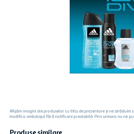
hartie igienica
ciocolata
lapte
Afișăm imagini ale produselor cu titlu de prezentare și ne strădui
modifica ambalajul fără notificare prealabilă. Prin urmare, nu ne p
Produse similare