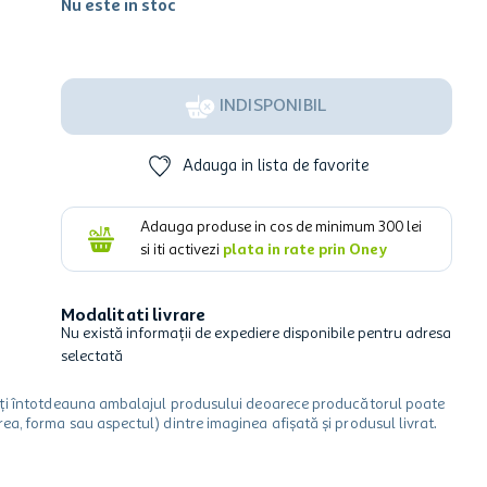
Nu este in stoc
INDISPONIBIL
Adauga in lista de favorite
Adauga produse in cos de minimum
300
lei
si iti activezi
plata in rate prin Oney
Modalitati livrare
Nu există informații de expediere disponibile pentru adresa
selectată
icați întotdeauna ambalajul produsului deoarece producătorul poate
a, forma sau aspectul) dintre imaginea afișată și produsul livrat.