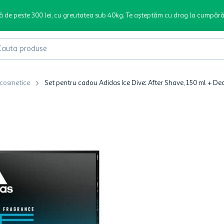
ă de peste 300 lei, cu greutatea sub 40kg. Te așteptăm cu drag la cumpără
produse
 cosmetice
Set pentru cadou Adidas Ice Dive: After Shave, 150 ml + De