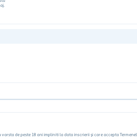
ata
aj.
rsta de peste 18 ani impliniti la data inscrierii și care accepta Termene