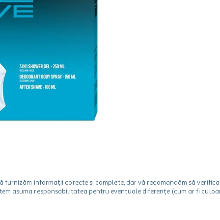
m să furnizăm informații corecte și complete, dar vă recomandăm să verif
utem asuma responsabilitatea pentru eventuale diferențe (cum ar fi culoare