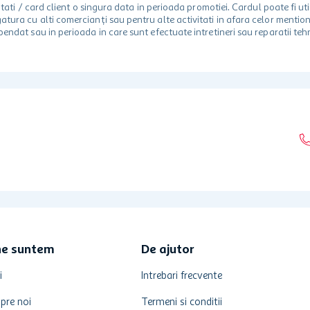
 unitati / card client o singura data in perioada promotiei. Cardul poate fi
egatura cu alti comercianți sau pentru alte activitati in afara celor ment
spendat sau in perioada in care sunt efectuate intretineri sau reparatii tehn
ne suntem
De ajutor
i
Intrebari frecvente
pre noi
Termeni si conditii