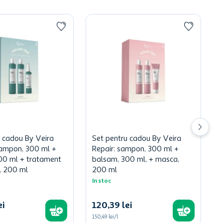
u cadou By Veira
Set pentru cadou By Veira
ampon, 300 ml +
Repair: sampon, 300 ml +
00 ml + tratament
balsam, 300 ml, + masca,
, 200 ml
200 ml
In stoc
ei
120
,
39
lei
150,49 lei/l