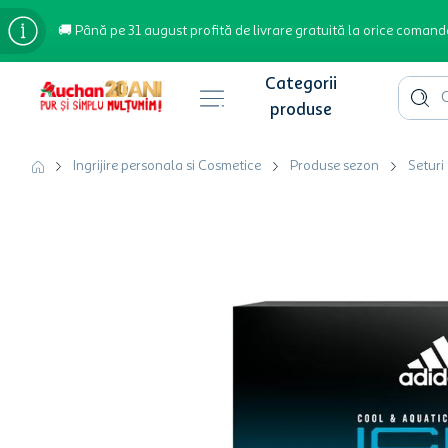
🚚 Până pe 31 august profită de livrare gratuită la orice comand
Cauta 
Căutări populare
Ingrijire personala si Cosmetice
Produse sezon
Seturi
bere
cafea
inghetata
apa plata
cafea boabe
troler
garden star