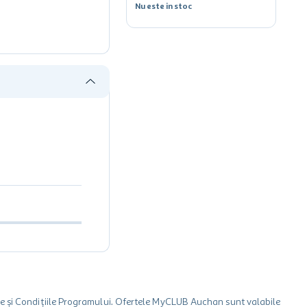
Nu este in stoc
le și Condițiile Programului. Ofertele MyCLUB Auchan sunt valabile