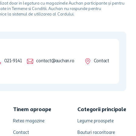
 utilizat doar in legatura cu magazinele Auchan participante și pentru
ionate in Termene si Conditii. Auchan nu raspunde pentru
ice la sistemul de utilizarea al Cardului.
021-9141
contact@auchan.ro
Contact
Tinem aproape
Categorii principale
Retea magazine
Legume proaspete
Contact
Bauturi racoritoare