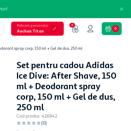
turi!
Ridicare personala
:
0
0
Auchan Titan
odorant spray corp, 150 ml + Gel de dus, 250 ml
Set pentru cadou Adidas
Ice Dive: After Shave, 150
ml + Deodorant spray
corp, 150 ml + Gel de dus,
250 ml
Cod produs
:
426842
☆
☆
☆
☆
☆
(
0
)