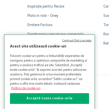
Inspirație pentru fiecare
Car
Plata in rate - Oney
Sus
Emitere Factura
Tur
Dezabonare comunicare comerciala
Rom
Continuă fără a accepta
Ret
Acest site utilizează cookie-uri
Folosim cookie-uri pentru a îmbunătăți experiența de
navigare, pentru a optimiza campaniile de marketing și
pentru a analiza traficul pe site. Selectând „Acceptă
toate cookie-urile”, îți exprimi acordul pentru utilizarea
acestora. Poți gestiona în orice moment preferințele
privind cookie-urile, accesând "Setări cookie-uri", iar
pentru a afla mai multe detalii, vizitează secțiunea
Politica de cookie-uri
Acceptă toate cookie-urile