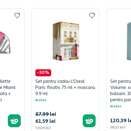
-
30
%
llette
Set pentru cadou L'Oreal
Set pentr
e Miami:
Paris: fixativ, 75 ml + mascara,
Volume: s
cata +
9.9 ml
balsam, 3
i
pentru par
In stoc
In stoc
87
,
99
lei
120
,
39
l
61
,
59
lei
160,52 lei/l
724,59 lei/l