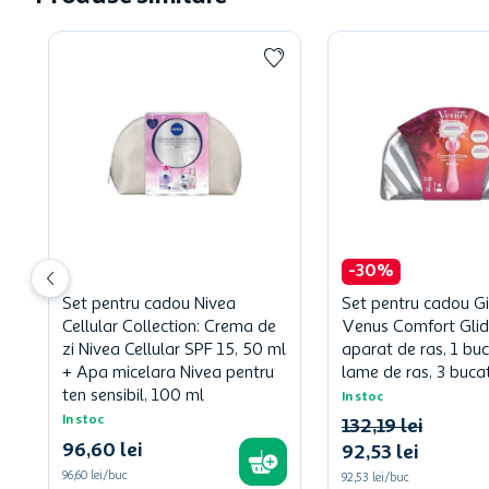
-
30
%
Set pentru cadou Nivea
Set pentru cadou Gi
Cellular Collection: Crema de
Venus Comfort Glid
zi Nivea Cellular SPF 15, 50 ml
aparat de ras, 1 bu
+ Apa micelara Nivea pentru
lame de ras, 3 bucat
ten sensibil, 100 ml
In stoc
In stoc
132
,
19
lei
96
,
60
lei
92
,
53
lei
96,60 lei/buc
92,53 lei/buc