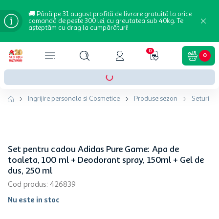
🚚 Până pe 31 august profită de livrare gratuită la orice
comandă de peste 300 lei, cu greutatea sub 40kg. Te
așteptăm cu drag la cumpărături!
0
0
Ingrijire personala si Cosmetice
Produse sezon
Seturi c
Set pentru cadou Adidas Pure Game: Apa de
toaleta, 100 ml + Deodorant spray, 150ml + Gel de
dus, 250 ml
Cod produs
:
426839
Nu este in stoc