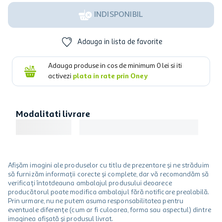
INDISPONIBIL
Adauga in lista de favorite
Adauga produse in cos de minimum
0
lei si iti
activezi
plata in rate prin Oney
Modalitati livrare
Afișăm imagini ale produselor cu titlu de prezentare și ne străduim
să furnizăm informații corecte și complete, dar vă recomandăm să
verificați întotdeauna ambalajul produsului deoarece
producătorul poate modifica ambalajul fără notificare prealabilă.
Prin urmare, nu ne putem asuma responsabilitatea pentru
eventuale diferențe (cum ar fi culoarea, forma sau aspectul) dintre
imaginea afișată și produsul livrat.