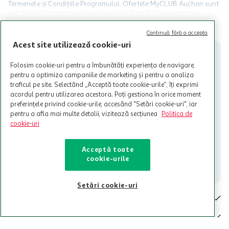
Termenele și Condițiile Programului. Ofertele MyCLUB Auchan sunt
valabile in limita stocurilor disponibile. Beneficiile se acorda in
limita a 12 unitati / card client o singura data in perioada promotiei.
CITESTE MAI MULT
Cardul poate fi utilizat doar in legatura cu magazinele Auchan
Continuă fără a accepta
participante și pentru acțiuni promotionale indicate de Auchan si
Acest site utilizează cookie-uri
nu poate fi utilizat in legatura cu alti comercianți sau pentru alte
activitati in afara celor mentionate in Termene si Conditii. Auchan
Folosim cookie-uri pentru a îmbunătăți experiența de navigare,
nu raspunde pentru imposibilitatea utilizarii Cardului in perioada in
pentru a optimiza campaniile de marketing și pentru a analiza
care aceste este suspendat sau in perioada in care sunt efectuate
traficul pe site. Selectând „Acceptă toate cookie-urile”, îți exprimi
intretineri sau reparatii tehnice la sistemul de utilizarea al Cardului.
acordul pentru utilizarea acestora. Poți gestiona în orice moment
Contacteaza-ne!
preferințele privind cookie-urile, accesând "Setări cookie-uri", iar
pentru a afla mai multe detalii, vizitează secțiunea
Politica de
Iti stam mereu la dispozitie.
cookie-uri
021-9141
contact@auchan.ro
Acceptă toate
cookie-urile
Contact
Setări cookie-uri
Pentru tine
Cine suntem