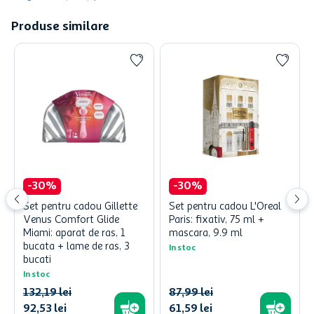
Produse similare
-
30
%
-
30
%
Set pentru cadou Gillette
Set pentru cadou L'Oreal
Venus Comfort Glide
Paris: fixativ, 75 ml +
Miami: aparat de ras, 1
mascara, 9.9 ml
bucata + lame de ras, 3
In stoc
bucati
In stoc
132
,
19
lei
87
,
99
lei
92
,
53
lei
61
,
59
lei