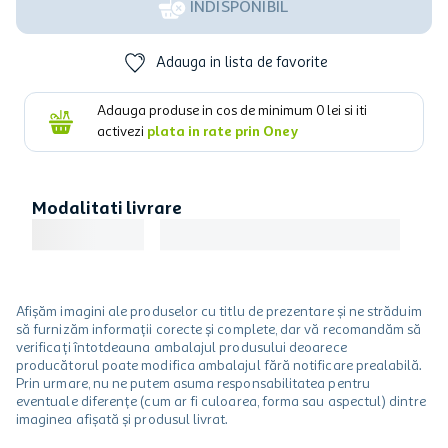
INDISPONIBIL
Adauga in lista de favorite
Adauga produse in cos de minimum
0
lei si iti
activezi
plata in rate prin Oney
Modalitati livrare
Afișăm imagini ale produselor cu titlu de prezentare și ne străduim
să furnizăm informații corecte și complete, dar vă recomandăm să
verificați întotdeauna ambalajul produsului deoarece
producătorul poate modifica ambalajul fără notificare prealabilă.
Prin urmare, nu ne putem asuma responsabilitatea pentru
eventuale diferențe (cum ar fi culoarea, forma sau aspectul) dintre
imaginea afișată și produsul livrat.