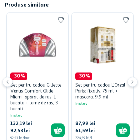
Produse similare
-
30
%
-
30
%
Set pentru cadou Gillette
Set pentru cadou L'Oreal
Venus Comfort Glide
Paris: fixativ, 75 ml +
Miami: aparat de ras, 1
mascara, 9.9 ml
bucata + lame de ras, 3
In stoc
bucati
In stoc
132
,
19
lei
87
,
99
lei
92
,
53
lei
61
,
59
lei
92,53 lei/buc
724,59 lei/l