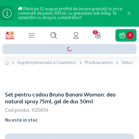
🚚 Până pe 31 august profită de livrare gratuită la orice
comandă de peste 300 lei, cu greutatea sub 40kg. Te
așteptăm cu drag la cumpărături!
0
0
Ingrijire personala si Cosmetice
Produse sezon
Seturi c
Set pentru cadou Bruno Banani Woman: deo
natural spray 75ml, gel de dus 50ml
Cod produs
:
920654
Nu este in stoc