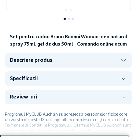
Set pentru cadou Bruno Banani Woman: deo natural
spray 75ml, gel de dus 50ml - Comanda online acum
Descriere produs
Specificatii
Review-uri
Programul MyCLUB Auchan se adreseaza persoanelor fizice care
au varsta de peste 18 ani impliniti la data inscrierii și care accepta
Termenele și Condițiile Programului. Ofertele MyCLUB Auchan sunt
valabile in limita stocurilor disponibile. Beneficiile se acorda in
limita a 12 unitati / card client o singura data in perioada promotiei.
CITESTE MAI MULT