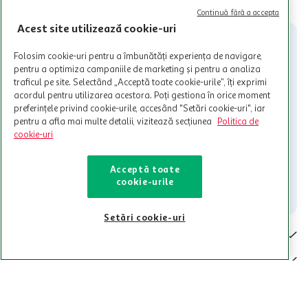
Cardul poate fi utilizat doar in legatura cu magazinele Auchan
Continuă fără a accepta
participante și pentru acțiuni promotionale indicate de Auchan si
Acest site utilizează cookie-uri
nu poate fi utilizat in legatura cu alti comercianți sau pentru alte
activitati in afara celor mentionate in Termene si Conditii. Auchan
Folosim cookie-uri pentru a îmbunătăți experiența de navigare,
nu raspunde pentru imposibilitatea utilizarii Cardului in perioada in
pentru a optimiza campaniile de marketing și pentru a analiza
care aceste este suspendat sau in perioada in care sunt efectuate
traficul pe site. Selectând „Acceptă toate cookie-urile”, îți exprimi
intretineri sau reparatii tehnice la sistemul de utilizarea al Cardului.
acordul pentru utilizarea acestora. Poți gestiona în orice moment
Contacteaza-ne!
preferințele privind cookie-urile, accesând "Setări cookie-uri", iar
pentru a afla mai multe detalii, vizitează secțiunea
Politica de
Iti stam mereu la dispozitie.
cookie-uri
021-9141
contact@auchan.ro
Acceptă toate
cookie-urile
Contact
Setări cookie-uri
Pentru tine
Cine suntem
De ajutor