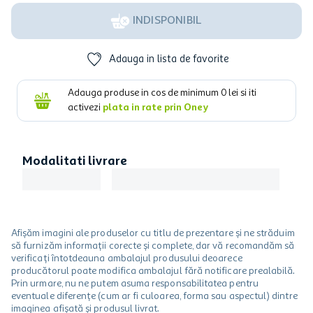
INDISPONIBIL
Adauga in lista de favorite
Adauga produse in cos de minimum
0
lei si iti
activezi
plata in rate prin Oney
Modalitati livrare
Afișăm imagini ale produselor cu titlu de prezentare și ne străduim
să furnizăm informații corecte și complete, dar vă recomandăm să
verificați întotdeauna ambalajul produsului deoarece
producătorul poate modifica ambalajul fără notificare prealabilă.
Prin urmare, nu ne putem asuma responsabilitatea pentru
eventuale diferențe (cum ar fi culoarea, forma sau aspectul) dintre
imaginea afișată și produsul livrat.