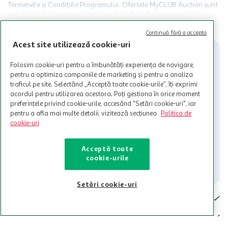
Termenele și Condițiile Programului. Ofertele MyCLUB Auchan sunt
valabile in limita stocurilor disponibile. Beneficiile se acorda in
limita a 12 unitati / card client o singura data in perioada promotiei.
CITESTE MAI MULT
Cardul poate fi utilizat doar in legatura cu magazinele Auchan
Continuă fără a accepta
participante și pentru acțiuni promotionale indicate de Auchan si
Acest site utilizează cookie-uri
nu poate fi utilizat in legatura cu alti comercianți sau pentru alte
activitati in afara celor mentionate in Termene si Conditii. Auchan
Folosim cookie-uri pentru a îmbunătăți experiența de navigare,
nu raspunde pentru imposibilitatea utilizarii Cardului in perioada in
pentru a optimiza campaniile de marketing și pentru a analiza
care aceste este suspendat sau in perioada in care sunt efectuate
traficul pe site. Selectând „Acceptă toate cookie-urile”, îți exprimi
intretineri sau reparatii tehnice la sistemul de utilizarea al Cardului.
acordul pentru utilizarea acestora. Poți gestiona în orice moment
preferințele privind cookie-urile, accesând "Setări cookie-uri", iar
Contacteaza-ne!
pentru a afla mai multe detalii, vizitează secțiunea
Politica de
Iti stam mereu la dispozitie.
cookie-uri
021-9141
contact@auchan.ro
Acceptă toate
cookie-urile
Contact
Setări cookie-uri
Pentru tine
Cine suntem