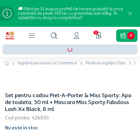
🚚 Până pe 31 august profită de livrare gratuită la orice
comandă de peste 300 lei, cu greutatea sub 40kg. Te
așteptăm cu drag la cumpărături!
0
0
Ingrijire personala si Cosmetice
Produse ingrijire fata
Ma
Set pentru cadou Pret-A-Porter & Miss Sporty: Apa
de toaleta, 50 ml + Mascara Miss Sporty Fabulous
Lash Xx Black, 8 ml
Cod produs
:
426830
Nu este in stoc