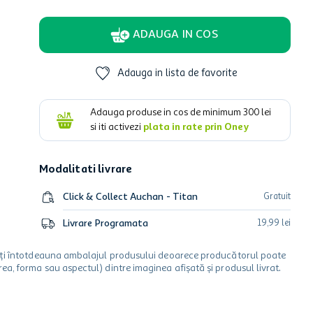
ADAUGA IN COS
Adauga in lista de favorite
Adauga produse in cos de minimum
300
lei
si iti activezi
plata in rate prin Oney
Modalitati livrare
Click & Collect Auchan - Titan
Gratuit
Livrare Programata
19
,
99
lei
icați întotdeauna ambalajul produsului deoarece producătorul poate
a, forma sau aspectul) dintre imaginea afișată și produsul livrat.