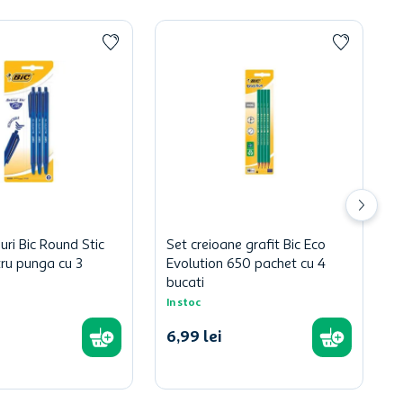
uri Bic Round Stic
Set creioane grafit Bic Eco
tru punga cu 3
Evolution 650 pachet cu 4
bucati
In stoc
6
,
99
lei