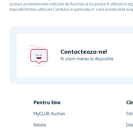
acțiuni promotionale indicate de Auchan si nu poate fi utilizat in l
imposibilitatea utilizarii Cardului in perioada in care aceste este su
Contacteaza-ne!
Iti stam mereu la dispozitie.
Pentru tine
Ci
MyCLUB Auchan
Stir
Retete
Des