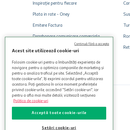
Inspirație pentru fiecare
Car
Plata in rate - Oney
Sus
Emitere Factura
Tur
Dezabonare comunicare comerciala
Rom
Continuă fără a accepta
Ret
Acest site utilizează cookie-uri
Folosim cookie-uri pentru a îmbunătăți experiența de
navigare, pentru a optimiza campaniile de marketing și
pentru a analiza traficul pe site. Selectând „Acceptă
toate cookie-urile”, îți exprimi acordul pentru utilizarea
acestora. Poți gestiona în orice moment preferințele
privind cookie-urile, accesând "Setări cookie-uri", iar
pentru a afla mai multe detalii, vizitează secțiunea
Politica de cookie-uri
Acceptă toate cookie-urile
Setări cookie-uri