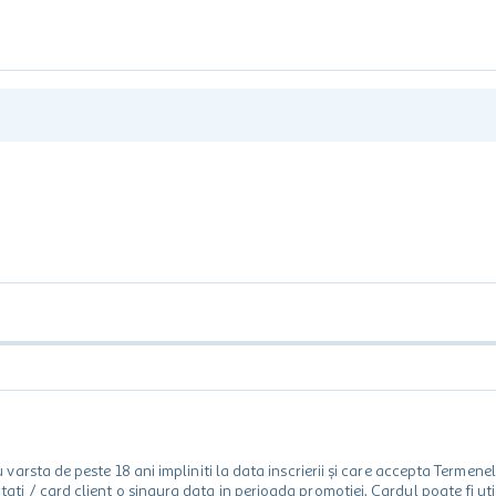
rsta de peste 18 ani impliniti la data inscrierii și care accepta Termene
 unitati / card client o singura data in perioada promotiei. Cardul poate fi