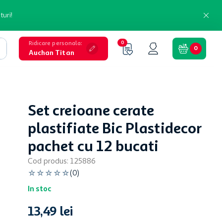
turi!
Ridicare personala
:
0
0
Auchan Titan
Set creioane cerate
plastifiate Bic Plastidecor
pachet cu 12 bucati
Cod produs
:
125886
☆
☆
☆
☆
☆
(
0
)
In stoc
13
,
49
lei