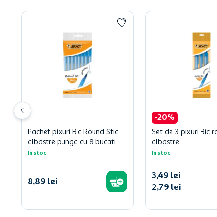
-
20
%
Pachet pixuri Bic Round Stic
Set de 3 pixuri Bic r
albastre punga cu 8 bucati
albastre
In stoc
In stoc
3
,
49
lei
8
,
89
lei
2
,
79
lei