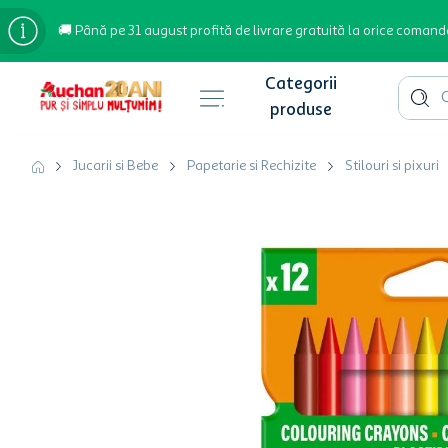
🚚 Până pe 31 august profită de livrare gratuită la orice comand
Cauta 
Căutări populare
Jucarii si Bebe
Papetarie si Rechizite
Stilouri si pixuri
bere
cafea
inghetata
apa plata
cafea boabe
troler
garden star