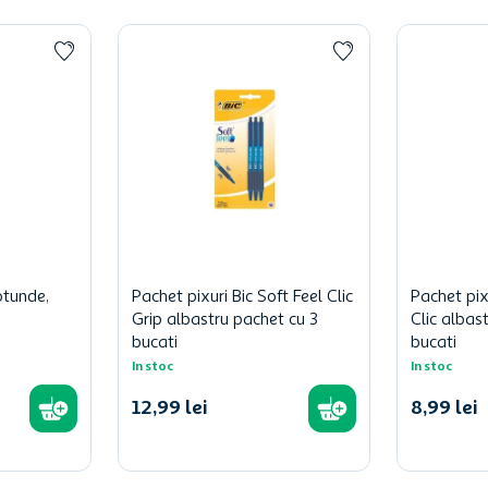
otunde,
Pachet pixuri Bic Soft Feel Clic
Pachet pix
Grip albastru pachet cu 3
Clic albas
bucati
bucati
In stoc
In stoc
12
,
99
lei
8
,
99
lei