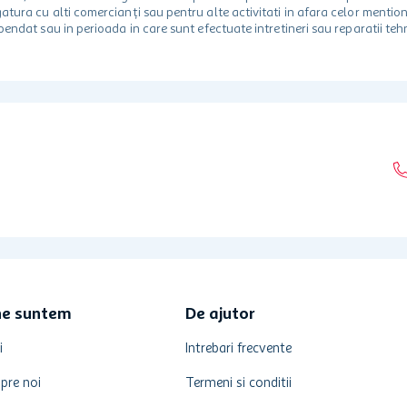
egatura cu alti comercianți sau pentru alte activitati in afara celor ment
spendat sau in perioada in care sunt efectuate intretineri sau reparatii tehn
ne suntem
De ajutor
i
Intrebari frecvente
pre noi
Termeni si conditii