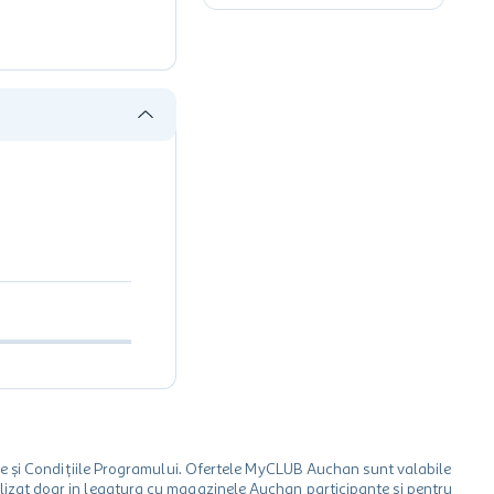
le și Condițiile Programului. Ofertele MyCLUB Auchan sunt valabile
 utilizat doar in legatura cu magazinele Auchan participante și pentru