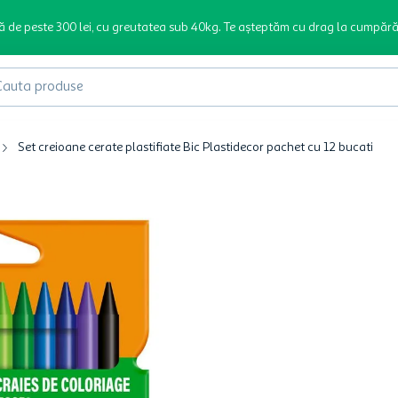
ă de peste 300 lei, cu greutatea sub 40kg. Te așteptăm cu drag la cumpără
produse
Set creioane cerate plastifiate Bic Plastidecor pachet cu 12 bucati