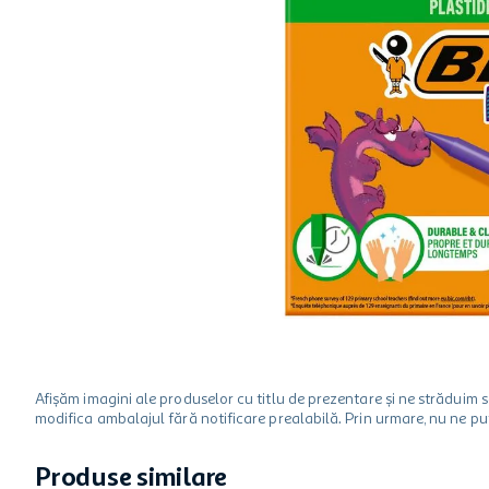
hartie igienica
ciocolata
lapte
Afișăm imagini ale produselor cu titlu de prezentare și ne strădui
modifica ambalajul fără notificare prealabilă. Prin urmare, nu ne p
Produse similare