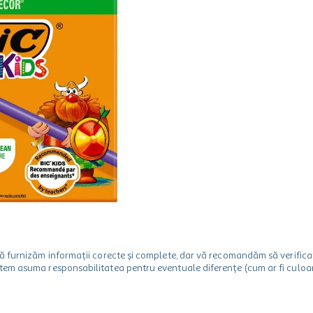
m să furnizăm informații corecte și complete, dar vă recomandăm să verif
utem asuma responsabilitatea pentru eventuale diferențe (cum ar fi culoare