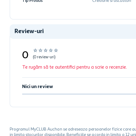
Tip Produs
Creioane si ascutitori
Review-uri
☆
☆
☆
☆
☆
0
(0 review-uri)
Te rugăm să te autentifici pentru a scrie o recenzie.
Nici un review
Programul MyCLUB Auchan se adreseaza persoanelor fizice care au va
in limita stocurilor disponibile. Beneficiile se acorda in limita a 12