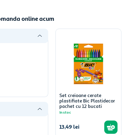
 Comanda online acum
Set creioane cerate
plastifiate Bic Plastidecor
pachet cu 12 bucati
In stoc
13
,
49
lei