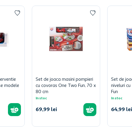
terventie
Set de joaca masini pompieri
Set de joa
se modele
cu covoras One Two Fun, 70 x
niveluri c
80 cm
Fun
In stoc
In stoc
69
,
99
lei
64
,
99
lei