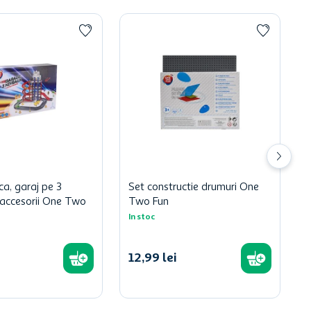
ca, garaj pe 3
Set constructie drumuri One
u accesorii One Two
Two Fun
In stoc
12
,
99
lei