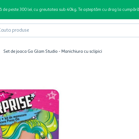
ă de peste 300 lei, cu greutatea sub 40kg. Te așteptăm cu drag la cumpără
produse
Set de joaca Go Glam Studio - Manichiura cu sclipici