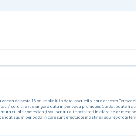
rsta de peste 18 ani impliniti la data inscrierii și care accepta Termene
 unitati / card client o singura data in perioada promotiei. Cardul poate fi
egatura cu alti comercianți sau pentru alte activitati in afara celor ment
spendat sau in perioada in care sunt efectuate intretineri sau reparatii tehn