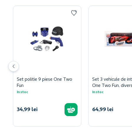
Set politie 9 piese One Two
Set 3 vehicule de in
Fun
One Two Fun, diver
In stoc
In stoc
34
,
99
lei
64
,
99
lei