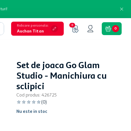
turi!
Ridicare personala
:
0
0
Auchan Titan
Set de joaca Go Glam
Studio - Manichiura cu
sclipici
Cod produs
:
426725
☆
☆
☆
☆
☆
(
0
)
Nu este in stoc