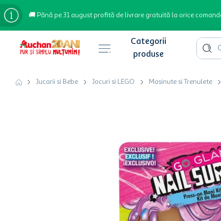
🚚 Până pe 31 august profită de livrare gratuită la orice comand
Cauta 
Căutări populare
Jucarii si Bebe
Jocuri si LEGO
Masinute si Trenulete
bere
cafea
inghetata
apa plata
cafea boabe
troler
garden star