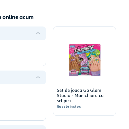
a online acum
Set de joaca Go Glam
Studio - Manichiura cu
sclipici
Nu este in stoc