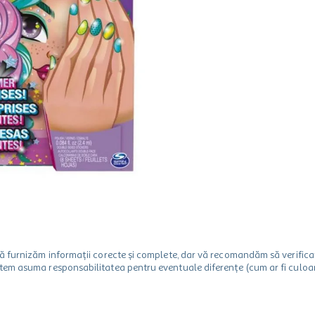
m să furnizăm informații corecte și complete, dar vă recomandăm să verif
utem asuma responsabilitatea pentru eventuale diferențe (cum ar fi culoare