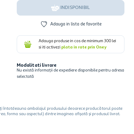
INDISPONIBIL
Adauga in lista de favorite
Adauga produse in cos de minimum
300
lei
si iti activezi
plata in rate prin Oney
Modalitati livrare
Nu există informații de expediere disponibile pentru adresa
selectată
icați întotdeauna ambalajul produsului deoarece producătorul poate
a, forma sau aspectul) dintre imaginea afișată și produsul livrat.