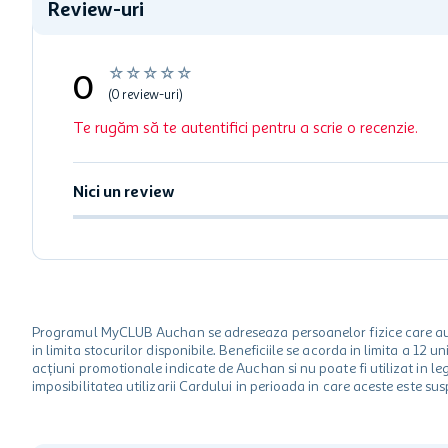
Review-uri
☆
☆
☆
☆
☆
0
(0 review-uri)
Te rugăm să te autentifici pentru a scrie o recenzie.
Nici un review
Programul MyCLUB Auchan se adreseaza persoanelor fizice care au va
in limita stocurilor disponibile. Beneficiile se acorda in limita a 12
acțiuni promotionale indicate de Auchan si nu poate fi utilizat in l
imposibilitatea utilizarii Cardului in perioada in care aceste este su