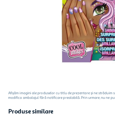
hartie igienica
ciocolata
lapte
Afișăm imagini ale produselor cu titlu de prezentare și ne strădui
modifica ambalajul fără notificare prealabilă. Prin urmare, nu ne p
Produse similare