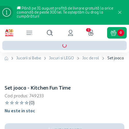
🚚 Până pe 31 august profită de livrare gratuită la orice
comandă de peste 300 lei. Te așteptăm cu drag la
cumpărături!
0
0
Jucarii si Bebe
Jocuri si LEGO
Joc de rol
Set joaca - 
Set joaca - Kitchen Fun Time
Cod produs
:
749233
☆
☆
☆
☆
☆
(
0
)
Nu este in stoc