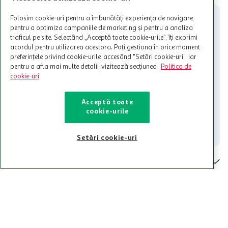
participante și pentru acțiuni promotionale indicate de Auchan si
nu poate fi utilizat in legatura cu alti comercianți sau pentru alte
Folosim cookie-uri pentru a îmbunătăți experiența de navigare,
activitati in afara celor mentionate in Termene si Conditii. Auchan
pentru a optimiza campaniile de marketing și pentru a analiza
nu raspunde pentru imposibilitatea utilizarii Cardului in perioada in
traficul pe site. Selectând „Acceptă toate cookie-urile”, îți exprimi
care aceste este suspendat sau in perioada in care sunt efectuate
acordul pentru utilizarea acestora. Poți gestiona în orice moment
intretineri sau reparatii tehnice la sistemul de utilizarea al Cardului.
preferințele privind cookie-urile, accesând "Setări cookie-uri", iar
pentru a afla mai multe detalii, vizitează secțiunea
Politica de
Contacteaza-ne!
cookie-uri
Iti stam mereu la dispozitie.
Acceptă toate
021-9141
contact@auchan.ro
cookie-urile
Contact
Setări cookie-uri
Pentru tine
Cine suntem
De ajutor
Tinem aproape