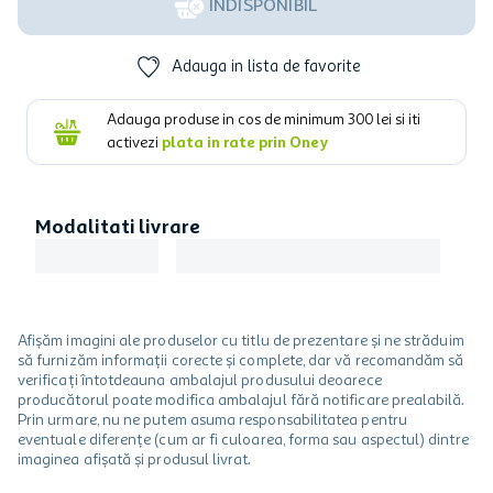
INDISPONIBIL
Adauga in lista de favorite
Adauga produse in cos de minimum
300
lei si iti
activezi
plata in rate prin Oney
Modalitati livrare
Afișăm imagini ale produselor cu titlu de prezentare și ne străduim
să furnizăm informații corecte și complete, dar vă recomandăm să
verificați întotdeauna ambalajul produsului deoarece
producătorul poate modifica ambalajul fără notificare prealabilă.
Prin urmare, nu ne putem asuma responsabilitatea pentru
eventuale diferențe (cum ar fi culoarea, forma sau aspectul) dintre
imaginea afișată și produsul livrat.