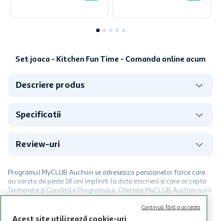
Set joaca - Kitchen Fun Time - Comanda online acum
Descriere produs
Specificatii
Review-uri
Programul MyCLUB Auchan se adreseaza persoanelor fizice care
au varsta de peste 18 ani impliniti la data inscrierii și care accepta
Termenele și Condițiile Programului. Ofertele MyCLUB Auchan sunt
valabile in limita stocurilor disponibile. Beneficiile se acorda in
limita a 12 unitati / card client o singura data in perioada promotiei.
CITESTE MAI MULT
Continuă fără a accepta
Cardul poate fi utilizat doar in legatura cu magazinele Auchan
Acest site utilizează cookie-uri