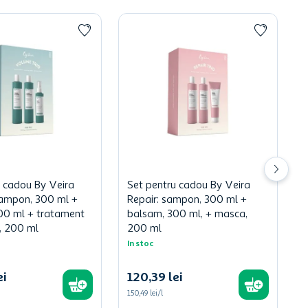
u cadou By Veira
Set pentru cadou By Veira
ampon, 300 ml +
Repair: sampon, 300 ml +
00 ml + tratament
balsam, 300 ml, + masca,
, 200 ml
200 ml
In stoc
ei
120
,
39
lei
150,49 lei/l