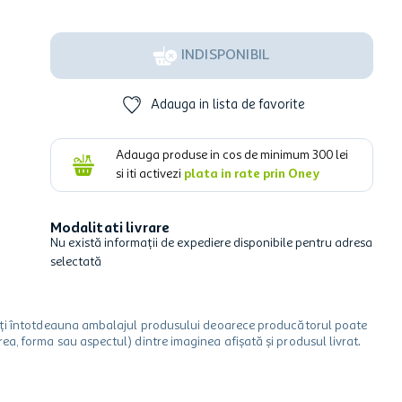
INDISPONIBIL
Adauga in lista de favorite
Adauga produse in cos de minimum
300
lei
si iti activezi
plata in rate prin Oney
Modalitati livrare
Nu există informații de expediere disponibile pentru adresa
selectată
icați întotdeauna ambalajul produsului deoarece producătorul poate
a, forma sau aspectul) dintre imaginea afișată și produsul livrat.