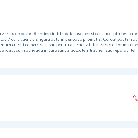
rsta de peste 18 ani impliniti la data inscrierii și care accepta Termene
 unitati / card client o singura data in perioada promotiei. Cardul poate fi
egatura cu alti comercianți sau pentru alte activitati in afara celor ment
spendat sau in perioada in care sunt efectuate intretineri sau reparatii tehn