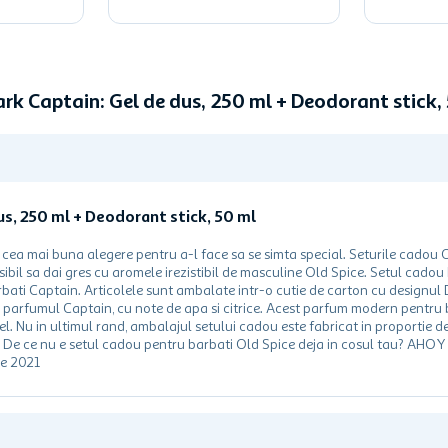
ark Captain: Gel de dus, 250 ml + Deodorant stick
us, 250 ml + Deodorant stick, 50 ml
 cea mai buna alegere pentru a-l face sa se simta special. Seturile cadou 
bil sa dai gres cu aromele irezistibil de masculine Old Spice. Setul cadou
bati Captain. Articolele sunt ambalate intr-o cutie de carton cu designul 
e parfumul Captain, cu note de apa si citrice. Acest parfum modern pentru 
 el. Nu in ultimul rand, ambalajul setului cadou este fabricat in proportie d
SC De ce nu e setul cadou pentru barbati Old Spice deja in cosul tau? AHOY 
ie 2021