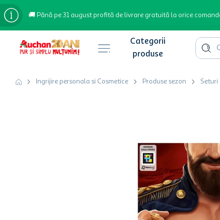
🚚 Până pe 31 august profită de livrare gratuită la orice comand
Cauta 
Căutări populare
Ingrijire personala si Cosmetice
Produse sezon
Seturi
bere
cafea
inghetata
apa plata
cafea boabe
troler
hartie igienica