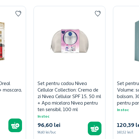
Oreal
Set pentru cadou Nivea
Set pentr
l + mascara,
Cellular Collection: Crema de
Volume: s
zi Nivea Cellular SPF 15, 50 ml
balsam, 3
+ Apa micelara Nivea pentru
pentru par
ten sensibil, 100 ml
In stoc
In stoc
96
,
60
lei
120
,
39
l
96,60 lei/buc
160,52 lei/l