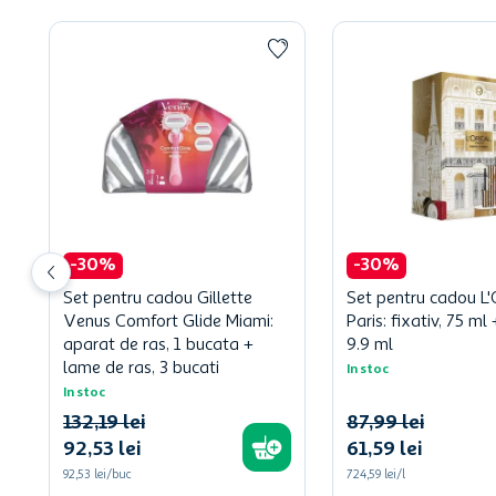
-
30
%
-
30
%
Set pentru cadou Gillette
Set pentru cadou L'
Venus Comfort Glide Miami:
Paris: fixativ, 75 m
aparat de ras, 1 bucata +
9.9 ml
lame de ras, 3 bucati
In stoc
In stoc
132
,
19
lei
87
,
99
lei
92
,
53
lei
61
,
59
lei
92,53 lei/buc
724,59 lei/l