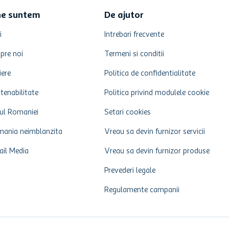
ne suntem
De ajutor
i
Intrebari frecvente
pre noi
Termeni si conditii
iere
Politica de confidentialitate
tenabilitate
Politica privind modulele cookie
ul Romaniei
Setari cookies
ania neimblanzita
Vreau sa devin furnizor servicii
ail Media
Vreau sa devin furnizor produse
Prevederi legale
Regulamente campanii