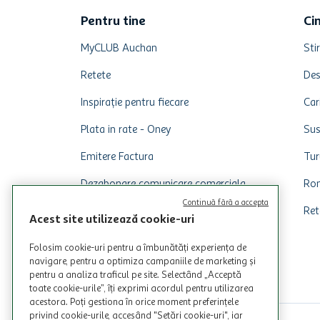
Pentru tine
Ci
MyCLUB Auchan
Stir
Retete
Des
Inspirație pentru fiecare
Car
Plata in rate - Oney
Sus
Emitere Factura
Tur
Dezabonare comunicare comerciala
Rom
Continuă fără a accepta
Ret
Acest site utilizează cookie-uri
Folosim cookie-uri pentru a îmbunătăți experiența de
navigare, pentru a optimiza campaniile de marketing și
pentru a analiza traficul pe site. Selectând „Acceptă
toate cookie-urile”, îți exprimi acordul pentru utilizarea
acestora. Poți gestiona în orice moment preferințele
privind cookie-urile, accesând "Setări cookie-uri", iar