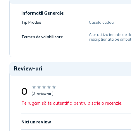
Informatii Generale
Tip Produs
Caseta cadou
A se utiliza inainte de d
Termen de valabilitate
inscriptionata pe ambal
Review-uri
☆
☆
☆
☆
☆
0
(0 review-uri)
Te rugăm să te autentifici pentru a scrie o recenzie.
Nici un review