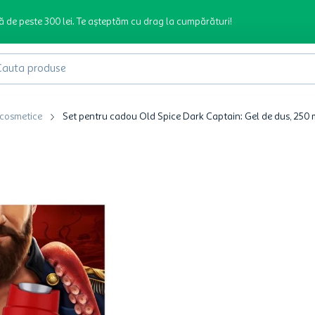
ă de peste 300 lei. Te așteptăm cu drag la cumpărături!
produse
 cosmetice
Set pentru cadou Old Spice Dark Captain: Gel de dus, 250 