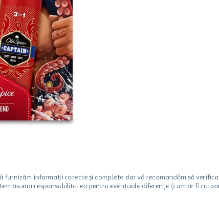
m să furnizăm informații corecte și complete, dar vă recomandăm să verif
utem asuma responsabilitatea pentru eventuale diferențe (cum ar fi culoare