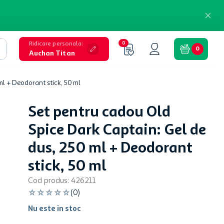
Ridicare personala
:
0
0
Auchan Titan
ml + Deodorant stick, 50 ml
Set pentru cadou Old
Spice Dark Captain: Gel de
dus, 250 ml + Deodorant
stick, 50 ml
Cod produs
:
426211
☆
☆
☆
☆
☆
(
0
)
Nu este in stoc