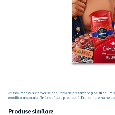
ciocolata
garden star
lapte
Afișăm imagini ale produselor cu titlu de prezentare și ne strădui
modifica ambalajul fără notificare prealabilă. Prin urmare, nu ne p
Produse similare