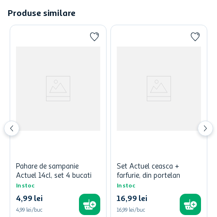
Produse similare
Pahare de sampanie
Set Actuel ceasca +
Actuel 14cl, set 4 bucati
farfurie, din portelan
In stoc
In stoc
4
,
99
lei
16
,
99
lei
4,99 lei/buc
16,99 lei/buc