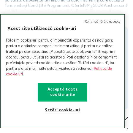
au varsta de peste 18 ani impliniti la data inscrierii și care accepta
Termenele și Condițiile Programului. Ofertele MyCLUB Auchan sunt
valabile in limita stocurilor disponibile. Beneficiile se acorda in
limita a 12 unitati / card client o singura data in perioada promotiei.
CITESTE MAI MULT
Cardul poate fi utilizat doar in legatura cu magazinele Auchan
Continuă fără a accepta
participante și pentru acțiuni promotionale indicate de Auchan si
Acest site utilizează cookie-uri
nu poate fi utilizat in legatura cu alti comercianți sau pentru alte
activitati in afara celor mentionate in Termene si Conditii. Auchan
Folosim cookie-uri pentru a îmbunătăți experiența de navigare,
nu raspunde pentru imposibilitatea utilizarii Cardului in perioada in
pentru a optimiza campaniile de marketing și pentru a analiza
care aceste este suspendat sau in perioada in care sunt efectuate
traficul pe site. Selectând „Acceptă toate cookie-urile”, îți exprimi
intretineri sau reparatii tehnice la sistemul de utilizarea al Cardului.
acordul pentru utilizarea acestora. Poți gestiona în orice moment
preferințele privind cookie-urile, accesând "Setări cookie-uri", iar
Contacteaza-ne!
pentru a afla mai multe detalii, vizitează secțiunea
Politica de
Iti stam mereu la dispozitie.
cookie-uri
021-9141
contact@auchan.ro
Acceptă toate
cookie-urile
Contact
Setări cookie-uri
Pentru tine
Cine suntem