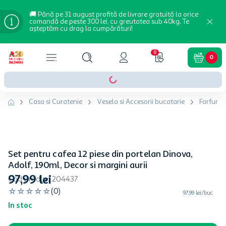
🚚 Până pe 31 august profită de livrare gratuită la orice
comandă de peste 300 lei, cu greutatea sub 40kg. Te
așteptăm cu drag la cumpărături!
0
0
Casa si Curatenie
Vesela si Accesorii bucatarie
Farfurii 
Set pentru cafea 12 piese din portelan Dinova,
Adolf, 190ml, Decor si margini aurii
97
,
99
lei
Cod produs
:
204437
☆
☆
☆
☆
☆
(
0
)
97,99 lei/buc
In stoc