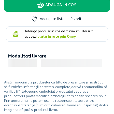
ADAUGA IN COS
Adauga in lista de favorite
Adauga produse in cos de minimum
0
lei si iti
activezi
plata in rate prin Oney
Modalitati livrare
Afișăm imagini ale produselor cu titlu de prezentare și ne străduim
să furnizăm informații corecte și complete, dar vă recomandăm să
verificați întotdeauna ambalajul produsului deoarece
producătorul poate modifica ambalajul fără notificare prealabilă.
Prin urmare, nu ne putem asuma responsabilitatea pentru
eventuale diferențe (cum ar fi culoarea, forma sau aspectul) dintre
imaginea afișată și produsul livrat.