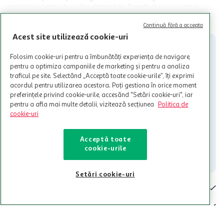
valabile in limita stocurilor disponibile. Beneficiile se acorda in
limita a 12 unitati / card client o singura data in perioada promotiei.
CITESTE MAI MULT
Cardul poate fi utilizat doar in legatura cu magazinele Auchan
Continuă fără a accepta
participante și pentru acțiuni promotionale indicate de Auchan si
Acest site utilizează cookie-uri
nu poate fi utilizat in legatura cu alti comercianți sau pentru alte
activitati in afara celor mentionate in Termene si Conditii. Auchan
Folosim cookie-uri pentru a îmbunătăți experiența de navigare,
nu raspunde pentru imposibilitatea utilizarii Cardului in perioada in
pentru a optimiza campaniile de marketing și pentru a analiza
care aceste este suspendat sau in perioada in care sunt efectuate
traficul pe site. Selectând „Acceptă toate cookie-urile”, îți exprimi
intretineri sau reparatii tehnice la sistemul de utilizarea al Cardului.
acordul pentru utilizarea acestora. Poți gestiona în orice moment
preferințele privind cookie-urile, accesând "Setări cookie-uri", iar
Contacteaza-ne!
pentru a afla mai multe detalii, vizitează secțiunea
Politica de
Iti stam mereu la dispozitie.
cookie-uri
021-9141
contact@auchan.ro
Acceptă toate
cookie-urile
Contact
Setări cookie-uri
Pentru tine
Cine suntem