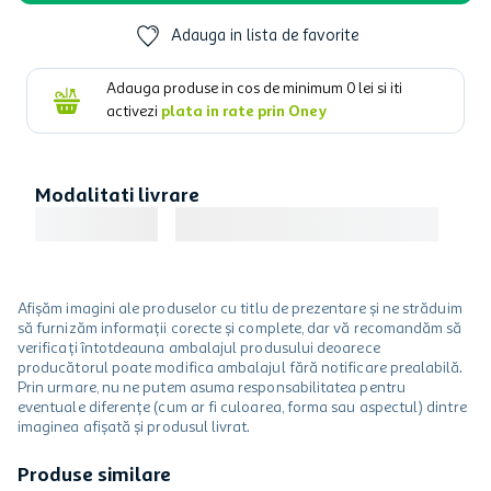
Adauga in lista de favorite
Adauga produse in cos de minimum
0
lei si iti
activezi
plata in rate prin Oney
Modalitati livrare
Afișăm imagini ale produselor cu titlu de prezentare și ne străduim
să furnizăm informații corecte și complete, dar vă recomandăm să
verificați întotdeauna ambalajul produsului deoarece
producătorul poate modifica ambalajul fără notificare prealabilă.
Prin urmare, nu ne putem asuma responsabilitatea pentru
eventuale diferențe (cum ar fi culoarea, forma sau aspectul) dintre
imaginea afișată și produsul livrat.
Produse similare