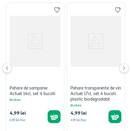
Pahare de sampanie
Pahare transparente de vin
Actuel 14cl, set 4 bucati
Actuel 17cl, set 4 bucati,
plastic biodegradabil
In stoc
In stoc
4
,
99
lei
4
,
99
lei
4,99 lei/buc
4,99 lei/buc