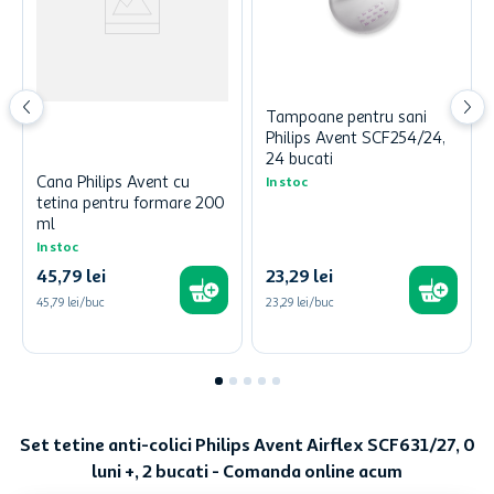
Tampoane pentru sani
Philips Avent SCF254/24,
24 bucati
Cana Philips Avent cu
In stoc
tetina pentru formare 200
ml
In stoc
45
,
79
lei
23
,
29
lei
45,79 lei/buc
23,29 lei/buc
Set tetine anti-colici Philips Avent Airflex SCF631/27, 0
luni +, 2 bucati - Comanda online acum