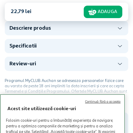
22
,
79
lei
ADAUGA
Descriere produs
Specificatii
Review-uri
Programul MyCLUB Auchan se adreseaza persoanelor fizice care
au varsta de peste 18 ani impliniti la data inscrierii și care accepta
Termenele și Condițiile Programului. Ofertele MyCLUB Auchan sunt
valabile in limita stocurilor disponibile. Beneficiile se acorda in
limita a 12 unitati / card client o singura data in perioada promotiei.
CITESTE MAI MULT
Continuă fără a accepta
Cardul poate fi utilizat doar in legatura cu magazinele Auchan
Acest site utilizează cookie-uri
participante și pentru acțiuni promotionale indicate de Auchan si
nu poate fi utilizat in legatura cu alti comercianți sau pentru alte
Folosim cookie-uri pentru a îmbunătăți experiența de navigare,
activitati in afara celor mentionate in Termene si Conditii. Auchan
pentru a optimiza campaniile de marketing și pentru a analiza
nu raspunde pentru imposibilitatea utilizarii Cardului in perioada in
traficul pe site. Selectând „Acceptă toate cookie-urile”, îți exprimi