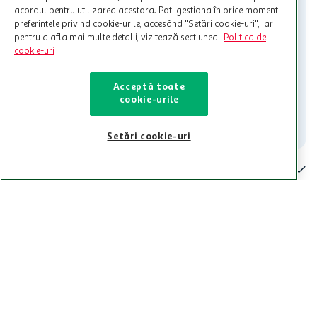
care aceste este suspendat sau in perioada in care sunt efectuate
acordul pentru utilizarea acestora. Poți gestiona în orice moment
intretineri sau reparatii tehnice la sistemul de utilizarea al Cardului.
preferințele privind cookie-urile, accesând "Setări cookie-uri", iar
pentru a afla mai multe detalii, vizitează secțiunea
Politica de
Contacteaza-ne!
cookie-uri
Iti stam mereu la dispozitie.
Acceptă toate
021-9141
contact@auchan.ro
cookie-urile
Contact
Setări cookie-uri
Pentru tine
Cine suntem
De ajutor
Tinem aproape
Categorii principale
Intra acum in aplicatia Auchan