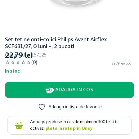
Set tetine anti-colici Philips Avent Airflex
SCF631/27, 0 luni +, 2 bucati
22
,
79
lei
Cod produs
:
157125
☆
☆
☆
☆
☆
(
0
)
22,79 lei/buc
In stoc
ADAUGA IN COS
Adauga in lista de favorite
Adauga produse in cos de minimum
300
lei si iti
activezi
plata in rate prin Oney