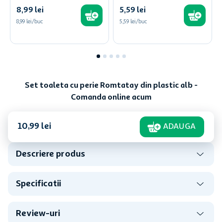
8
,
99
lei
5
,
59
lei
8,99 lei/buc
5,59 lei/buc
Set toaleta cu perie Romtatay din plastic alb -
Comanda online acum
10
,
99
lei
ADAUGA
Descriere produs
Specificatii
Review-uri