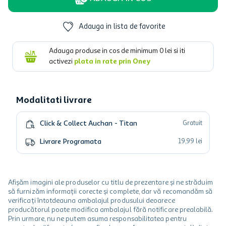
Adauga in lista de favorite
Adauga produse in cos de minimum
0
lei si iti
activezi
plata in rate prin Oney
Modalitati livrare
Click & Collect Auchan - Titan
Gratuit
Livrare Programata
19
,
99
lei
Afișăm imagini ale produselor cu titlu de prezentare și ne străduim
să furnizăm informații corecte și complete, dar vă recomandăm să
verificați întotdeauna ambalajul produsului deoarece
producătorul poate modifica ambalajul fără notificare prealabilă.
Prin urmare, nu ne putem asuma responsabilitatea pentru