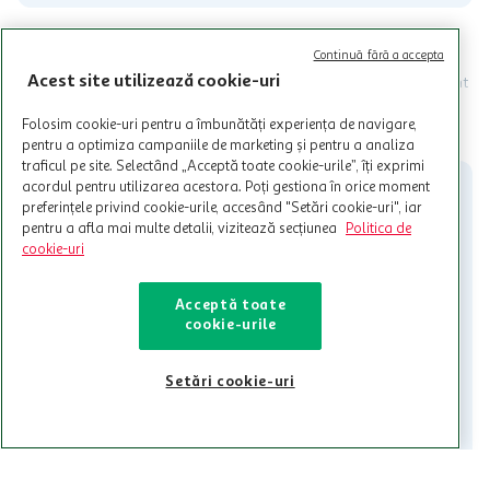
Programul MyCLUB Auchan se adreseaza persoanelor fizice care
Continuă fără a accepta
au varsta de peste 18 ani impliniti la data inscrierii și care accepta
Acest site utilizează cookie-uri
Termenele și Condițiile Programului. Ofertele MyCLUB Auchan sunt
valabile in limita stocurilor disponibile. Beneficiile se acorda in
limita a 12 unitati / card client o singura data in perioada promotiei.
CITESTE MAI MULT
Folosim cookie-uri pentru a îmbunătăți experiența de navigare,
Cardul poate fi utilizat doar in legatura cu magazinele Auchan
pentru a optimiza campaniile de marketing și pentru a analiza
participante și pentru acțiuni promotionale indicate de Auchan si
traficul pe site. Selectând „Acceptă toate cookie-urile”, îți exprimi
nu poate fi utilizat in legatura cu alti comercianți sau pentru alte
acordul pentru utilizarea acestora. Poți gestiona în orice moment
activitati in afara celor mentionate in Termene si Conditii. Auchan
preferințele privind cookie-urile, accesând "Setări cookie-uri", iar
nu raspunde pentru imposibilitatea utilizarii Cardului in perioada in
pentru a afla mai multe detalii, vizitează secțiunea
Politica de
care aceste este suspendat sau in perioada in care sunt efectuate
cookie-uri
intretineri sau reparatii tehnice la sistemul de utilizarea al Cardului.
Contacteaza-ne!
Acceptă toate
cookie-urile
Iti stam mereu la dispozitie.
021-9141
contact@auchan.ro
Setări cookie-uri
Contact