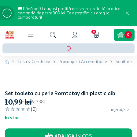
🚚 Până pe 31 august profită de livrare gratuită la orice
comandă de peste 300 lei. Te așteptăm cu drag la
cumpărături!
0
0
Casa si Curatenie
Prosoape si Accesorii baie
Sanitare si 
Set toaleta cu perie Romtatay din plastic alb
10
,
99
lei
Cod produs
:
613381
☆
☆
☆
☆
☆
(
0
)
10,99 lei/buc
In stoc
ADAUGA IN COS