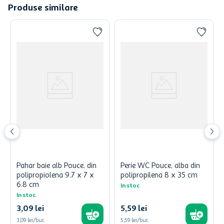
Produse similare
Pahar baie alb Pouce, din
Perie WC Pouce, alba din
polipropiolena 9.7 x 7 x
polipropilena 8 x 35 cm
6.8 cm
In stoc
In stoc
3
,
09
lei
5
,
59
lei
3,09 lei/buc
5,59 lei/buc