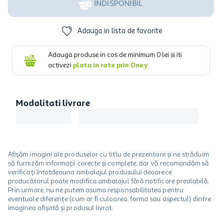
INDISPONIBIL
Adauga in lista de favorite
Adauga produse in cos de minimum
0
lei si iti
activezi
plata in rate prin Oney
Modalitati livrare
Afișăm imagini ale produselor cu titlu de prezentare și ne străduim
să furnizăm informații corecte și complete, dar vă recomandăm să
verificați întotdeauna ambalajul produsului deoarece
producătorul poate modifica ambalajul fără notificare prealabilă.
Prin urmare, nu ne putem asuma responsabilitatea pentru
eventuale diferențe (cum ar fi culoarea, forma sau aspectul) dintre
imaginea afișată și produsul livrat.