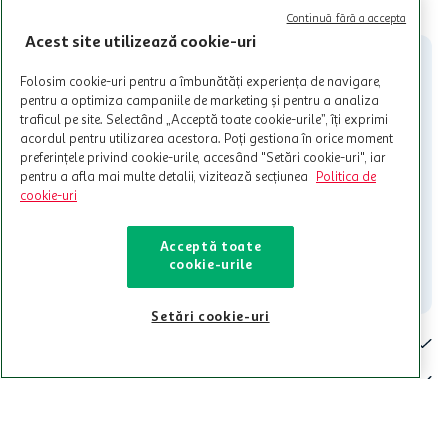
CITESTE MAI MULT
Cardul poate fi utilizat doar in legatura cu magazinele Auchan
Continuă fără a accepta
participante și pentru acțiuni promotionale indicate de Auchan si
Acest site utilizează cookie-uri
nu poate fi utilizat in legatura cu alti comercianți sau pentru alte
activitati in afara celor mentionate in Termene si Conditii. Auchan
Folosim cookie-uri pentru a îmbunătăți experiența de navigare,
nu raspunde pentru imposibilitatea utilizarii Cardului in perioada in
pentru a optimiza campaniile de marketing și pentru a analiza
care aceste este suspendat sau in perioada in care sunt efectuate
traficul pe site. Selectând „Acceptă toate cookie-urile”, îți exprimi
intretineri sau reparatii tehnice la sistemul de utilizarea al Cardului.
acordul pentru utilizarea acestora. Poți gestiona în orice moment
preferințele privind cookie-urile, accesând "Setări cookie-uri", iar
Contacteaza-ne!
pentru a afla mai multe detalii, vizitează secțiunea
Politica de
Iti stam mereu la dispozitie.
cookie-uri
021-9141
contact@auchan.ro
Acceptă toate
cookie-urile
Contact
Setări cookie-uri
Pentru tine
Cine suntem
De ajutor