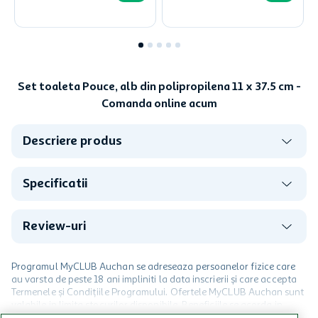
Set toaleta Pouce, alb din polipropilena 11 x 37.5 cm -
Comanda online acum
Descriere produs
Specificatii
Review-uri
Programul MyCLUB Auchan se adreseaza persoanelor fizice care
au varsta de peste 18 ani impliniti la data inscrierii și care accepta
Termenele și Condițiile Programului. Ofertele MyCLUB Auchan sunt
valabile in limita stocurilor disponibile. Beneficiile se acorda in
limita a 12 unitati / card client o singura data in perioada promotiei.