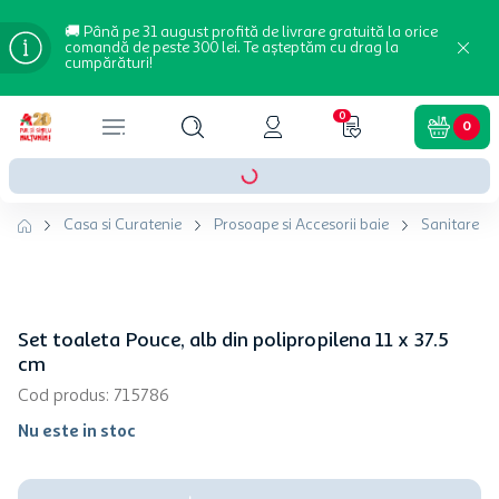
🚚 Până pe 31 august profită de livrare gratuită la orice
comandă de peste 300 lei. Te așteptăm cu drag la
cumpărături!
0
0
Casa si Curatenie
Prosoape si Accesorii baie
Sanitare si 
Set toaleta Pouce, alb din polipropilena 11 x 37.5
cm
Cod produs
:
715786
Nu este in stoc