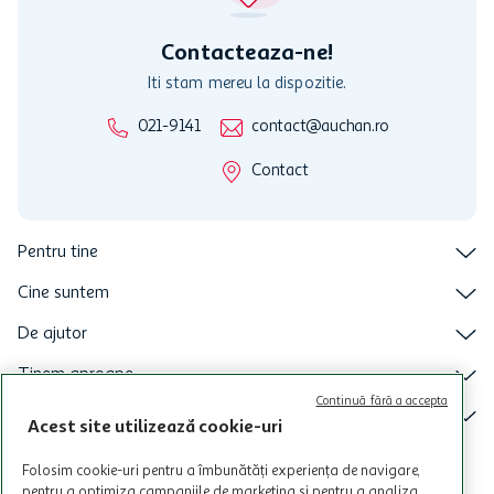
intretineri sau reparatii tehnice la sistemul de utilizarea al Cardului.
Contacteaza-ne!
Iti stam mereu la dispozitie.
021-9141
contact@auchan.ro
Contact
Pentru tine
Cine suntem
De ajutor
Tinem aproape
Continuă fără a accepta
Categorii principale
Acest site utilizează cookie-uri
Intra acum in aplicatia Auchan
Folosim cookie-uri pentru a îmbunătăți experiența de navigare,
pentru a optimiza campaniile de marketing și pentru a analiza