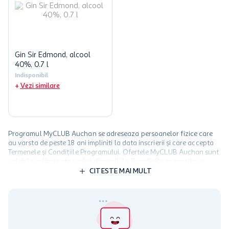
Gin Sir Edmond, alcool
40%, 0.7 l
Indisponibil
Vezi similare
Programul MyCLUB Auchan se adreseaza persoanelor fizice care
au varsta de peste 18 ani impliniti la data inscrierii și care accepta
Termenele și Condițiile Programului. Ofertele MyCLUB Auchan sunt
valabile in limita stocurilor disponibile. Beneficiile se acorda in
limita a 12 unitati / card client o singura data in perioada promotiei.
CITESTE MAI MULT
Cardul poate fi utilizat doar in legatura cu magazinele Auchan
participante și pentru acțiuni promotionale indicate de Auchan si
nu poate fi utilizat in legatura cu alti comercianți sau pentru alte
activitati in afara celor mentionate in Termene si Conditii. Auchan
nu raspunde pentru imposibilitatea utilizarii Cardului in perioada in
care aceste este suspendat sau in perioada in care sunt efectuate