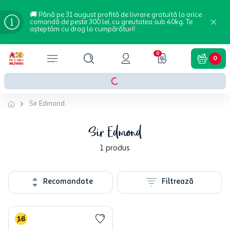
🚚 Până pe 31 august profită de livrare gratuită la orice
comandă de peste 300 lei, cu greutatea sub 40kg. Te
așteptăm cu drag la cumpărături!
0
0
Sir Edmond
Sir Edmond
1
produs
Recomandate
Filtrează